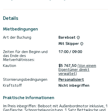
Das Boot verfügt über 5 Kabinen mit absolutem Komfort
und einer Kapazität von 11 Passagieren. Mit einer
Gesamtlänge von 16 Metern und 75 PS wird es Ihr bester
Freund sein, wenn Sie außergewöhnliche Ferien auf den
Details
Gewässern von verbringen
Diese Dufour 530 Smart Electric - 5 + 1 cab. ist mit 4
Mietbedingungen
Toiletten mit Dusche ausgestattet.
Art der Buchung
Bareboat
Dieses Boot ist mit einem Rollgroßsegel und einer Rollgenua
ausgestattet. Es verfügt über die folgende Ausstattung:
Mit Skipper
Außenbordmotor, Deckdusche, Bugstrahlruder,
Wassermacher, Bluetooth-Verbindung, Plancha, Autopilot,
Zeiten für den Beginn und
17:00 / 09:00
Badeplattform.
das Ende des
Mietverhältnisses:
Wir laden Sie ein, direkt über die Plattform ein Angebot
anzufordern. Wir werden uns mit unseren besten Angeboten
Kaution
$5 767,50
(Von einem
Eigentümer direkt
verwaltet)
Stornierungsbedingungen
Personalisiert
Kraftstoff
Nicht inbegriffen
Praktische Informationen
Im Preis inbegriffen: Beiboot mit Außenbordmotor inklusive, 1
Gasflasche, Schnorchelausrüstung, 1 Satz Bettwäsche und