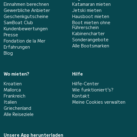
Einnahmen berechnen
Katamaran mieten
Gewerbliche Anbieter
Jetski mieten
Geschenkgutscheine
Hausboot mieten
SamBoat Club
Boot mieten ohne
Führerschein
Kundenbewertungen
Kabinencharter
Presse
Sonderangebote
Fondation de la Mer
Alle Bootsmarken
Erfahrungen
Blog
Wo mieten?
Hilfe
Kroatien
Hilfe-Center
Mallorca
Wie funktioniert's?
Frankreich
Kontakt
Italien
Meine Cookies verwalten
Griechenland
Alle Reiseziele
Unsere App herunterladen