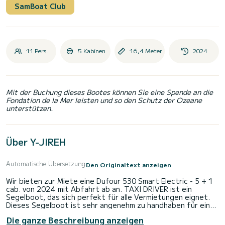
SamBoat Club
11 Pers.
5 Kabinen
16,4 Meter
2024
Mit der Buchung dieses Bootes können Sie eine Spende an die
Fondation de la Mer leisten und so den Schutz der Ozeane
unterstützen.
Über Y-JIREH
Automatische Übersetzung
Den Originaltext anzeigen
Wir bieten zur Miete eine Dufour 530 Smart Electric - 5 + 1
cab. von 2024 mit Abfahrt ab an. TAXI DRIVER ist ein
Segelboot, das sich perfekt für alle Vermietungen eignet.
Dieses Segelboot ist sehr angenehm zu handhaben für eine
einwöchige Kreuzfahrt oder länger.
Die ganze Beschreibung anzeigen