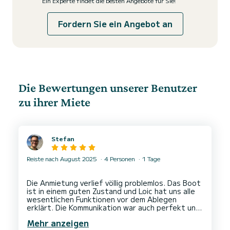
Ein Experte findet die besten Angebote für Sie!
Fordern Sie ein Angebot an
Die Bewertungen unserer Benutzer
zu ihrer Miete
Stefan
Reiste nach August 2025
4 Personen
1 Tage
Die Anmietung verlief völlig problemlos. Das Boot
ist in einem guten Zustand und Loic hat uns alle
wesentlichen Funktionen vor dem Ablegen
erklärt. Die Kommunikation war auch perfekt und
er antwortete sehr schnell. Highlight für die
Mehr anzeigen
Kinder war der Jobe Airstream, der für zwei