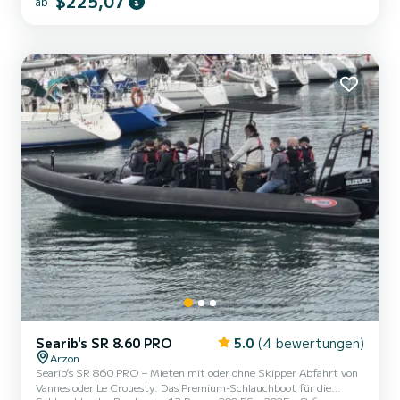
$225,07
ab
Einwandfreier Zustand: Neues Boot, gepflegt, mit verfügbaren
Kinderschwimmwesten. Auf einem Anhänger wird das Boot je nach
Bedarf ins Wasser gelassen. Komfort an Bord: Möglichkeit, alleine
oder zu zwei...
Searib's SR 8.60 PRO
5.0
(4 bewertungen)
Arzon
Searib’s SR 860 PRO – Mieten mit oder ohne Skipper Abfahrt von
Vannes oder Le Crouesty: Das Premium-Schlauchboot für die