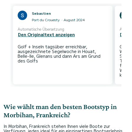
Sebastien
Port du Crouesty
August 2024
Automatische Übersetzung
Automa
Den Originaltext anzeigen
Den O
Golf + Inseln tagsüber erreichbar,
Große
ausgezeichnete Segelwoche in Houat,
Wir ko
Belle-Ile, Glenans und dann Ars am Grund
Stopp
Tour 
friedl
Wir h
Wie wählt man den besten Bootstyp in
Morbihan, Frankreich?
In Morbihan, Frankreich stehen Ihnen viele Boote zur
Verfügung, jedes ideal für ein einzigartiges Bootserlebnis.