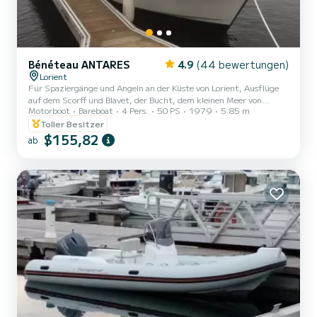
Bénéteau ANTARES
4.9
(44 bewertungen)
Lorient
Für Spaziergänge und Angeln an der Küste von Lorient, Ausflüge
auf dem Scorff und Blavet, der Bucht, dem kleinen Meer von
Motorboot
Bareboat
4 Pers.
50 PS
1979
5.85 m
Gâvres, der Insel Groix ... | Echolot (Garmin Striker 5), UKW-Funk,
USB-Anschluss, Badeleiter, Steuerrad plus Pinnensteuerung ... | 50
Toller Besitzer
PS Diesel-Innenbordmotor. (seine Geschwindigkeit beträgt ruhige
$155,82
ab
5/8 Knoten ca.!)