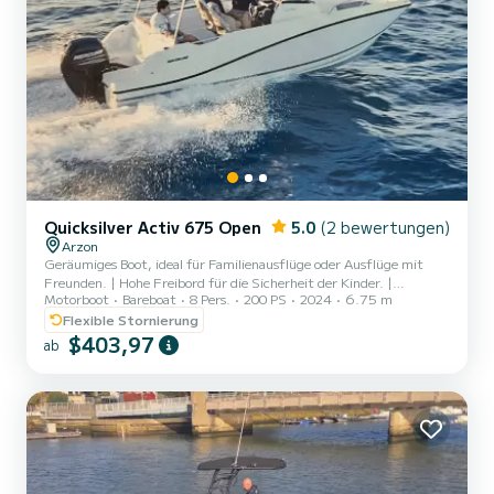
Quicksilver Activ 675 Open
5.0
(2 bewertungen)
Arzon
Geräumiges Boot, ideal für Familienausflüge oder Ausflüge mit
Freunden. | Hohe Freibord für die Sicherheit der Kinder. |
Motorboot
Bareboat
8 Pers.
200 PS
2024
6.75 m
Ausgestattet mit einem 200 PS Motor, elektrischer Steuerung und
automatischem Trimm. | Kabine mit chemischer Toilette
Flexible Stornierung
ausgestattet. | Bimini-Verdeck für heiße Tage
$403,97
ab