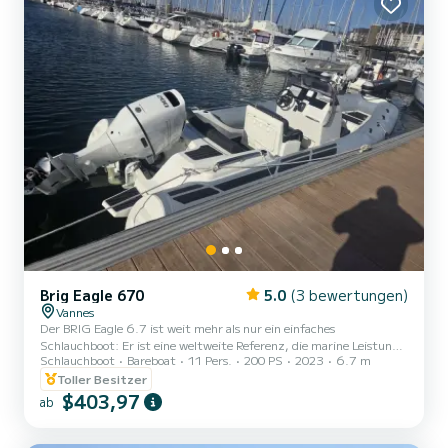
Brig Eagle 670
5.0
(3 bewertungen)
Vannes
Der BRIG Eagle 6.7 ist weit mehr als nur ein einfaches
Schlauchboot: Er ist eine weltweite Referenz, die marine Leistung
Schlauchboot
Bareboat
11 Pers.
200 PS
2023
6.7 m
und erstklassigen Komfort vereint. Entwickelt, um verschiedene
Bedingungen zu bewältigen und gleichzeitig eine herausragende
Toller Besitzer
Stabilität zu gewährleisten, ist er die bevorzugte Einheit unserer
$403,97
ab
Flotte für Familien und all jene, die ein gewisses Niveau suchen.
Sein 200 PS Motor reduziert die Zeit zum Abheben und ist ideal
für Wassersportaktivitäten. Warum den BRIG Eagle 6.7 wähl...