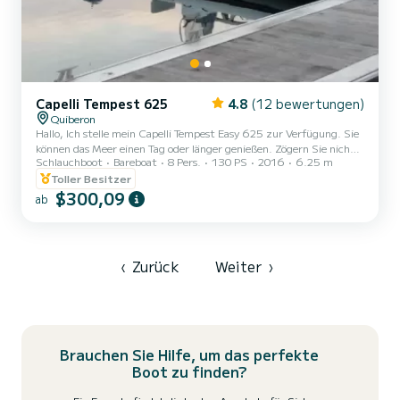
Capelli Tempest 625
4.8
(12 bewertungen)
Quiberon
Hallo, Ich stelle mein Capelli Tempest Easy 625 zur Verfügung. Sie
können das Meer einen Tag oder länger genießen. Zögern Sie nicht,
Schlauchboot
Bareboat
8 Pers.
130 PS
2016
6.25 m
mich per E-Mail an Samboat zu kontaktieren, um weitere
Informationen zu erhalten.
Toller Besitzer
$300,09
ab
‹
Zurück
Weiter
›
Brauchen Sie Hilfe, um das perfekte
Boot zu finden?