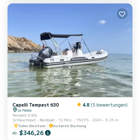
bestätigen kann. Mieten Sie einen Zeplin V22 Pro - Meeresflucht
ab Lorient! Möchten Sie einen unvergesslichen Tag auf dem W...
Capelli Tempest 630
4.8
(5 bewertungen)
Le Palais
Tempest 630s
Schlauchboot
Bareboat
12 Pers.
150 PS
2024
6.25 m
Toller Besitzer
Instante Buchung
$346,26
ab