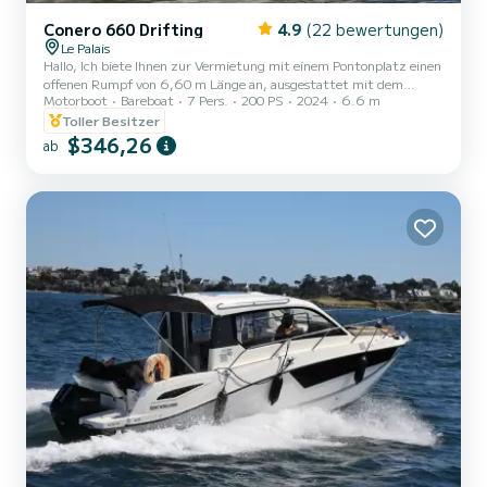
Conero 660 Drifting
4.9
(22 bewertungen)
Le Palais
Hallo, Ich biete Ihnen zur Vermietung mit einem Pontonplatz einen
offenen Rumpf von 6,60 m Länge an, ausgestattet mit dem
Motorboot
Bareboat
7 Pers.
200 PS
2024
6.6 m
neuesten YAMAHA 200-PS-4-Takt-Motor (elektrische Steuerung)
ab dem Hafen von Le Palais. Diese Einheit aus dem Jahr 2024
Toller Besitzer
eignet sich perfekt für Tagesausflüge auf See mit der Familie oder
$346,26
ab
Freunden und bietet Platz für bis zu 7 Personen an Bord. Das Boot
ist auch komplett ausgestattet für das Angeln und die
Unterwasserjagd (Echolot/GPS-Kombigerät Garmin 3D 12 Zoll mit
Karte...