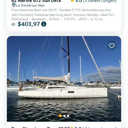
B2 Marine 672 Sun Deck
5.0
(3 bewertungen)
La Trinité-sur-Mer
Französisches Boot von 2017, Yamaha F175 Motorisierung (nur
300 Stunden), tadellose Wartung beim Yamaha-Händler. Ideal für
Motorboot
Bareboat
6 Pers.
175 PS
2017
6.72 m
einen Tag mit Familie oder Freunden in einem der schönsten
$403,97
ab
Fahrgebiete Frankreichs. Das Boot • 6 Personen an Bord (Kategorie
C) • Yamaha F175 PS — Reisegeschwindigkeit 20 Knoten, Spitze
bei 35 • Kabine mit 2 Schlafplätzen, Spülbecken • Großes
Sonnendeck vorne (Vorteil des "Sun Deck") • Geräumiges Cockpit
mit abnehmbarem Tisch und Sonnendach • Badeleiter,
Deckdusche,...