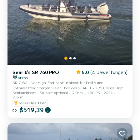
Searib's SR 760 PRO
5.0
(4 bewertungen)
Arzon
SR 7.60 - Der High-End-Schlauchboot für Profis und
Enthusiasten: Steigen Sie an Bord des SEARIB S 7.60, eines High-
Schlauchboot
Skipper optional
9 Pers.
250 PS
2024
End-Schlauchbootes, das für Seeprofis und Schiffsfahrts- und
7.6 m
Angelbegeisterte entwickelt wurde. Mit seinen 7,60 Metern Länge
Toller Besitzer
vereint dieses Boot Leistung, Robustheit und Komfort für
$519,39
unvergessliche Meerfahrten. Optional mit Skipper! Spaß,
ab
kompromisslose Leistung in puncto Sicherheit, Ergonomie und
außergewöhnliche Seeeigenschaften sind garantiert! Angetrieben
von einem Suzuki D...