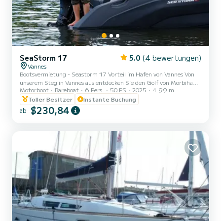
SeaStorm 17
5.0
(4 bewertungen)
Vannes
Bootsvermietung - Seastorm 17 Vorteil im Hafen von Vannes Von
unserem Steg in Vannes aus entdecken Sie den Golf von Morbihan
Motorboot
Bareboat
6 Pers.
50 PS
2025
4.99 m
und seine Inseln auf einem Seastorm 17 Vorteil. Leicht zu
handhaben und ausgestattet mit einem 50-PS-Motor, kann dieses
Toller Besitzer
Instante Buchung
kompakte 5-Meter-Boot bis zu 6 Personen beherbergen. An Bord
$230,84
ab
genießen Sie eine bequeme Polsterung. In Bezug auf die Navigation
garantieren Ihnen GPS/Kartenplotter und Echolot Sicherheit und
Gelassenheit während Ihrer gesamten Ausfahrt. Ob Sie alleine o...