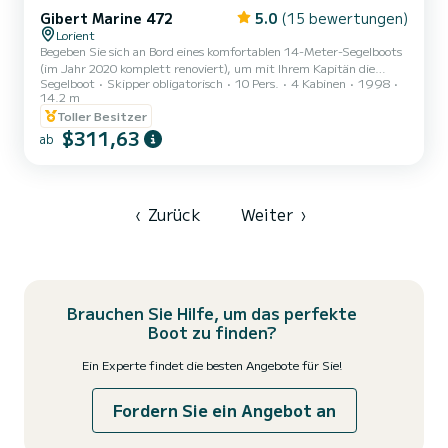
Gibert Marine 472
5.0
(15 bewertungen)
Lorient
Begeben Sie sich an Bord eines komfortablen 14-Meter-Segelboots
(im Jahr 2020 komplett renoviert), um mit Ihrem Kapitän die
Segelboot
Skipper obligatorisch
10 Pers.
4 Kabinen
1998
südliche Bretagne zu entdecken. Vom Hafen von Lorient aus zeige
14.2 m
ich Ihnen die südliche Bretagne und ihre schönsten Ankerplätze.
Toller Besitzer
Mögliche Ausflüge für einen Tag, ein Wochenende oder eine Woche.
$311,63
Ich bin seit 15 Jahren Skipper und Navigator im Offshore-
ab
Rennsport und habe an den prestigeträchtigsten Regatten
teilgenommen. Ich werde meine Erfahrungen beim Segeln in
völliger Sich...
‹
Zurück
Weiter
›
Brauchen Sie Hilfe, um das perfekte
Boot zu finden?
Ein Experte findet die besten Angebote für Sie!
Fordern Sie ein Angebot an