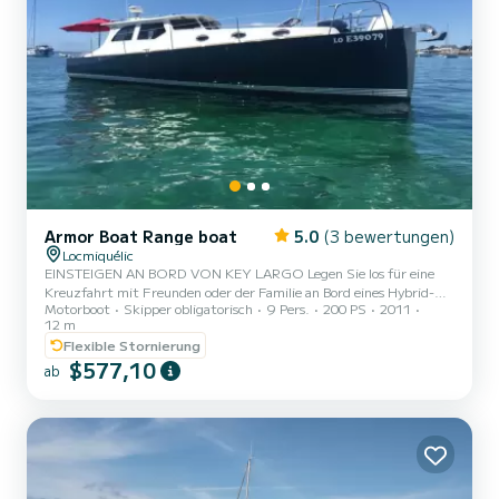
Armor Boat Range boat
5.0
(3 bewertungen)
Locmiquélic
EINSTEIGEN AN BORD VON KEY LARGO Legen Sie los für eine
Kreuzfahrt mit Freunden oder der Familie an Bord eines Hybrid-
Motorboot
Skipper obligatorisch
9 Pers.
200 PS
2011
Hummerboots, das vom Architekten Nigels IRENS entworfen
12 m
wurde. Dank des Komforts von Key Largo, einem eleganten
Flexible Stornierung
Kreuzfahrtschiff, der schicken und diskreten Linien, werden Sie es
$577,10
tun Erleben Sie einen zeitlosen Tag. Vom Hafen von Pen Mané in
ab
der Stadt Locmiquélic aus beginnt Ihre langsame Navigation mit
der Entdeckung des Hafens, der Passe de la Citadel von Port Louis,
gefolgt vo...