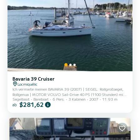
Bavaria 39 Cruiser
Locmiquélic
Ich vermiete meinen BAVARIA 39 (2007) | SEGEL: Rollgroßsegel,
Rollgenua | MOTOR VOLVO Sail-Drive 40 PS (1100 Stunden) mit
Segelboot
Bareboat
6 Pers.
3 Kabinen
2007
11.93 m
faltbarem Dreiblatt-Propeller von Volvo | ELEKTRONIK: GPS
$281,62
ab
Raymarine Element 7 (2019) mit Radar, Windex, Echolot,
Autopilot, Bugstrahlruder, elektrische Ankerwinde, UKW-
Funkgerät und tragbares UKW-Funkgerät, Kompass, Autoradio |
BEIBEBOOT (2007) und Außenbordmotor 2,5 PS 4-Takt von 2023
| SICHERHEIT: Vollständige Hochseetausrüstung: 6-Personen-
Rettungsinsel, 6 automatische Ret...