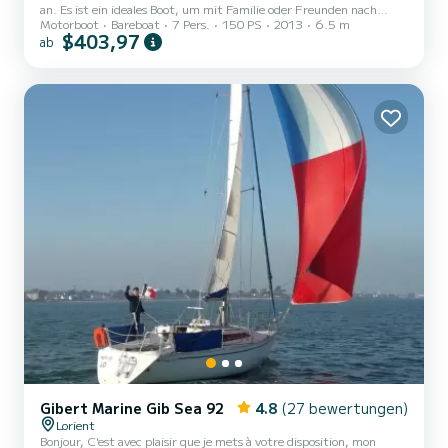
an. Es ist ein ideales Boot, um mit Familie oder Freunden nach
Motorboot
Bareboat
7 Pers.
150 PS
2013
6.5 m
Groix zu fahren. Dank des abnehmbaren Tisches können Sie die
$403,97
ab
Sonnenliege oder einen Picknickplatz genießen. Sie können auch
ein Paddelboot buchen, um die Buchten zu erkunden und den
Zugang zu den Stränden optimal zu nutzen. Dieses Boot ist mit
einem 150 PS starken Yamaha-Motor ausgestattet. Seine
Freiborde ermöglichen die Unterbringung von Kindern ohne
Sicherheitspro...
Gibert Marine Gib Sea 92
4.8
(27 bewertungen)
Lorient
Bonjour, C'est avec plaisir que je mets à votre disposition, mon