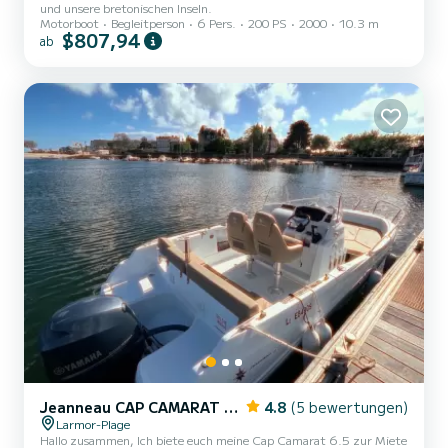
und unsere bretonischen Inseln.
Motorboot
Begleitperson
6 Pers.
200 PS
2000
10.3 m
$807,94
ab
Jeanneau CAP CAMARAT 6,5 CC Style
4.8
(5 bewertungen)
Larmor-Plage
Hallo zusammen, Ich biete euch meine Cap Camarat 6.5 zur Miete