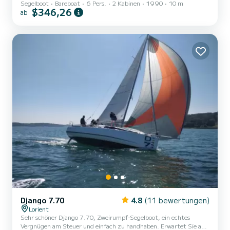
Segelboot
Bareboat
6 Pers.
2 Kabinen
1990
10 m
außergewöhnliche Leistung vereint. Hauptmerkmale: - Kapazität:
$346,26
ab
Bis zu 6 Personen - 2 Doppelkabinen + umwandelbares
Wohnzimmer - Design und Komfort: Ein raffiniertes Interieur, das
für leistungsfähiges Segeln entwickelt wurde An Bord befindliche
Ausstattung: - Ausgestattete Küche: Backofen, Kochfelder,
Doppelwaschbecken, komplettes Geschirr und Küchenutensilien -...
Django 7.70
4.8
(11 bewertungen)
Lorient
Sehr schöner Django 7.70, Zweirumpf-Segelboot, ein echtes
Vergnügen am Steuer und einfach zu handhaben. Erwartet Sie am