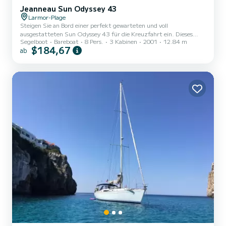
Jeanneau Sun Odyssey 43
Larmor-Plage
Steigen Sie an Bord einer perfekt gewarteten und voll
ausgestatteten Sun Odyssey 43 für die Kreuzfahrt ein. Dieses
Segelboot
Bareboat
8 Pers.
3 Kabinen
2001
12.84 m
12,84 m lange Segelboot bietet allen Komfort für Familien- oder
$184,67
ab
Freundesausflüge: * 3 Doppelkabinen * 2 Badezimmer * Großes,
geselliges Wohnzimmer * Webasto-Heizung * Highfield Beiboot mit
Motor * Autopilot, Radar, AIS, komplette Raymarine-Elektronik *
Sehr hohe Autonomie dank 400 W Solarmodule Neues Segelset
(Großsegel und Genua 2025), seetüchtiges, leistungsstarkes und
sicheres...