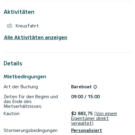
Wenn Sie Fragen zum Boot oder zu den Mietbedingungen
haben, können Sie eine senden Nachricht über die Samboat-
Aktivitäten
Plattform.
Kreuzfahrt
Alle Aktivitäten anzeigen
Details
Mietbedingungen
Art der Buchung
Bareboat
Zeiten für den Beginn und
09:00 / 15:00
das Ende des
Mietverhältnisses:
Kaution
$2 883,75
(Von einem
Eigentümer direkt
verwaltet)
Stornierungsbedingungen
Personalisiert