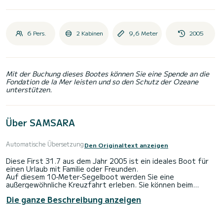
6 Pers.
2 Kabinen
9,6 Meter
2005
Mit der Buchung dieses Bootes können Sie eine Spende an die
Fondation de la Mer leisten und so den Schutz der Ozeane
unterstützen.
Über SAMSARA
Automatische Übersetzung
Den Originaltext anzeigen
Diese First 31.7 aus dem Jahr 2005 ist ein ideales Boot für
einen Urlaub mit Familie oder Freunden.
Auf diesem 10-Meter-Segelboot werden Sie eine
außergewöhnliche Kreuzfahrt erleben. Sie können beim
Segeln bis zu 6 Personen unterbringen und die Vorteile der 2
Die ganze Beschreibung anzeigen
Kabinen nutzen.
Für Ihren Komfort verfügt SAMSARA über 1 Toilette mit
Dusche.