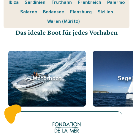
Ibiza
Sardinien
Truthahn
Frankreich
Palermo
Salerno
Bodensee
Flensburg
Sizilien
Waren (Müritz)
Das ideale Boot für jedes Vorhaben
Motorboot
Sege