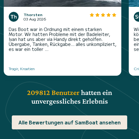
Thorsten
03 Aug 2026
Das Boot war in Ordnung mit einem starken
Wi
Motor. Wir hatten Probleme mit der Badeleiter,
kö
Ivan hat uns aber via Handy direkt geholfen.
be
Übergabe, Tanken, Rückgabe… alles unkompliziert,
ei
es war ein toller ...
se
Trogir, Kroatien
Cri
209812 Benutzer
hatten ein
unvergessliches Erlebnis
Alle Bewertungen auf SamBoat ansehen