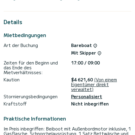
Das Boot verfügt über 4 Kabinen mit allem Komfort und
einer Kapazität von 12 Passagieren. Mit einer Gesamtlänge
von 11 Metern und 58 PS wird es Ihr bester Freund sein,
wenn Sie außergewöhnliche Ferien auf den Gewässern von
Details
verbringen.
Dieser Excess 11 - 4 + 2 cab. ist mit 2 Toiletten mit Dusche
Mietbedingungen
ausgestattet.
Art der Buchung
Bareboat
Es verfügt über die folgende Ausstattung: Autopilot,
Lautsprecher, Wassermacher, Bluetooth-Verbindung.
Mit Skipper
Wir laden Sie ein, direkt über die Plattform ein Angebot
Zeiten für den Beginn und
17:00 / 09:00
anzufordern. Wir werden uns mit unseren besten Angeboten
das Ende des
Mietverhältnisses:
Kaution
$4 621,60
(Von einem
Eigentümer direkt
verwaltet)
Stornierungsbedingungen
Personalisiert
Kraftstoff
Nicht inbegriffen
Praktische Informationen
Im Preis inbegriffen: Beiboot mit Außenbordmotor inklusive, 1
Gasflasche, Schnorchelausrüstung, 1 Satz Bettwäsche und