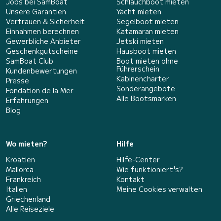
Jobs bei SamBoat
Schlauchboot mieten
Unsere Garantien
Yacht mieten
Vertrauen & Sicherheit
Segelboot mieten
Einnahmen berechnen
Katamaran mieten
Gewerbliche Anbieter
Jetski mieten
Geschenkgutscheine
Hausboot mieten
SamBoat Club
Boot mieten ohne
Führerschein
Kundenbewertungen
Kabinencharter
Presse
Sonderangebote
Fondation de la Mer
Alle Bootsmarken
Erfahrungen
Blog
Wo mieten?
Hilfe
Kroatien
Hilfe-Center
Mallorca
Wie funktioniert's?
Frankreich
Kontakt
Italien
Meine Cookies verwalten
Griechenland
Alle Reiseziele