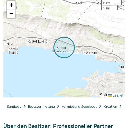
2 km
+
1 mi
−
Leaflet
Samboat
Bootsvermietung
Vermietung Segelboot
Kroatien
Da
Über den Besitzer: Professioneller Partner