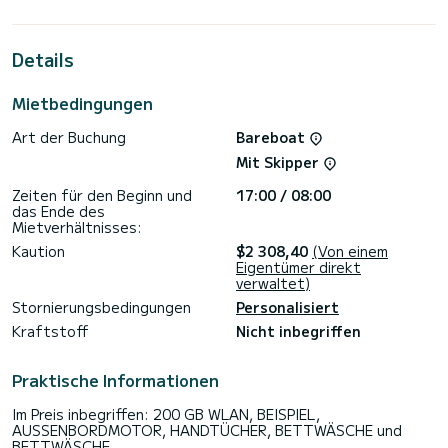
bietet Platz für 10 Personen. Mit einer Gesamtlänge von 13
Metern wird es Ihr bester Verbündeter sein, um einen
außergewöhnlichen Urlaub auf dem Wasser in der Umgebung
Details
von Kaštel Gomilica zu verbringen.>
Diese Dufour 430 Grand Large ist mit 2 Toiletten mit
Mietbedingungen
Dusche ausgestattet.
Art der Buchung
Bareboat
Dieses Boot ist mit einem Rollgroßsegel und einer Rollgenua
ausgestattet. Es verfügt über die folgende Ausstattung:
Mit Skipper
Autopilot, Bugstrahlruder, Lautsprecher, USB-Stecker,
WLAN und Internet, Deckdusche, Plancha, Badeplattform.
Zeiten für den Beginn und
17:00 / 08:00
das Ende des
Für Informationsanfragen oder Reservierungen klicken Sie
Mietverhältnisses:
auf die Schaltfläche „Angebot anfordern“. Ein SamBoat-
Kaution
$2 308,40
(Von einem
Eigentümer direkt
verwaltet)
Stornierungsbedingungen
Personalisiert
Kraftstoff
Nicht inbegriffen
Praktische Informationen
Im Preis inbegriffen: 200 GB WLAN, BEISPIEL,
AUSSENBORDMOTOR, HANDTÜCHER, BETTWÄSCHE und
BETTWÄSCHE.