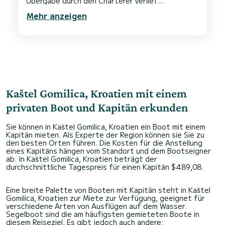
Übergabe durch den Charterer verlief
reibungslos und rundum angenehm, wobei sowohl
Mehr anzeigen
Komfort als auch Sicherheit im Vordergrund
standen. Während unserer Reise war die
Unterstützung beispiellos und sorgte für ein
unvergessliches und stressfreies Erlebnis. Ein
erstklassiges Abenteuer, das ich jedem
Kaštel Gomilica, Kroatien mit einem
privaten Boot und Kapitän erkunden
Sie können in Kaštel Gomilica, Kroatien ein Boot mit einem
Kapitän mieten. Als Experte der Region können sie Sie zu
den besten Orten führen. Die Kosten für die Anstellung
eines Kapitäns hängen vom Standort und dem Bootseigner
ab. In Kaštel Gomilica, Kroatien beträgt der
durchschnittliche Tagespreis für einen Kapitän $489,08.
Eine breite Palette von Booten mit Kapitän steht in Kaštel
Gomilica, Kroatien zur Miete zur Verfügung, geeignet für
verschiedene Arten von Ausflügen auf dem Wasser.
Segelboot sind die am häufigsten gemieteten Boote in
diesem Reiseziel. Es gibt jedoch auch andere: