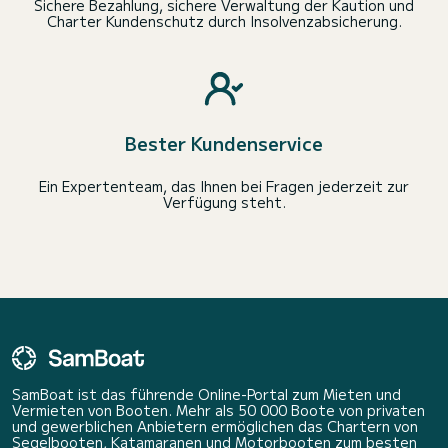
Sichere Bezahlung, sichere Verwaltung der Kaution und
Charter Kundenschutz durch Insolvenzabsicherung.
Bester Kundenservice
Ein Expertenteam, das Ihnen bei Fragen jederzeit zur
Verfügung steht.
SamBoat ist das führende Online-Portal zum Mieten und
Vermieten von Booten. Mehr als 50 000 Boote von privaten
und gewerblichen Anbietern ermöglichen das Chartern von
Segelbooten, Katamaranen und Motorbooten zum besten