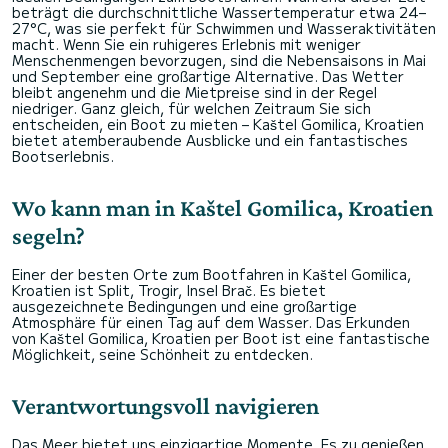
beträgt die durchschnittliche Wassertemperatur etwa 24–
27°C, was sie perfekt für Schwimmen und Wasseraktivitäten
macht. Wenn Sie ein ruhigeres Erlebnis mit weniger
Menschenmengen bevorzugen, sind die Nebensaisons in Mai
und September eine großartige Alternative. Das Wetter
bleibt angenehm und die Mietpreise sind in der Regel
niedriger. Ganz gleich, für welchen Zeitraum Sie sich
entscheiden, ein Boot zu mieten – Kaštel Gomilica, Kroatien
bietet atemberaubende Ausblicke und ein fantastisches
Bootserlebnis.
Wo kann man in Kaštel Gomilica, Kroatien
segeln?
Einer der besten Orte zum Bootfahren in Kaštel Gomilica,
Kroatien ist Split, Trogir, Insel Brač. Es bietet
ausgezeichnete Bedingungen und eine großartige
Atmosphäre für einen Tag auf dem Wasser. Das Erkunden
von Kaštel Gomilica, Kroatien per Boot ist eine fantastische
Möglichkeit, seine Schönheit zu entdecken.
Verantwortungsvoll navigieren
Das Meer bietet uns einzigartige Momente. Es zu genießen