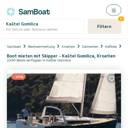
1
Kaštel Gomilica
Filtern
Ein Datum oder Zeitraum wählen
Samboat
Bootsvermietung
Kroatien
Dalmatien
Kaštela
Ka
Boot mieten mit Skipper - Kaštel Gomilica, Kroatien
2246 Boote verfügbar in Kaštel Gomilica
-35%