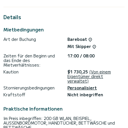
bietet Platz für 8 Personen. Mit einer Gesamtlänge von 12
Metern wird es Ihr bester Verbündeter sein, um einen
außergewöhnlichen Urlaub auf dem Wasser in der Umgebung
Details
von Kaštel Gomilica
Für Ihren Komfort verfügt Sara über 3 Toiletten mit Dusche
Mietbedingungen
Dieses Boot ist mit einem Lattengroßsegel und einer
Art der Buchung
Bareboat
Rollgenua ausgestattet. Es verfügt über folgende
Ausstattung: Autopilot, Bugstrahlruder, Lautsprecher, USB-
Mit Skipper
Stecker, WLAN und Internet, Deckdusche, Plancha,
Badeplattform.
Zeiten für den Beginn und
17:00 / 08:00
das Ende des
Zögern Sie nicht, uns für ein Angebot zu kontaktieren, ein
Mietverhältnisses:
Kaution
$1 730,25
(Von einem
Eigentümer direkt
verwaltet)
Stornierungsbedingungen
Personalisiert
Kraftstoff
Nicht inbegriffen
Praktische Informationen
Im Preis inbegriffen: 200 GB WLAN, BEISPIEL,
AUSSENBORDMOTOR, HANDTÜCHER, BETTWÄSCHE und
BETTWÄSCHE.