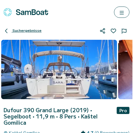
Suchergebnisse
Dufour 390 Grand Large (2019)
•
Pro
Segelboot • 11,9 m • 8 Pers •
Kaštel
Gomilica
Kaštel Gomilica
4.7
(9 Bewertungen)