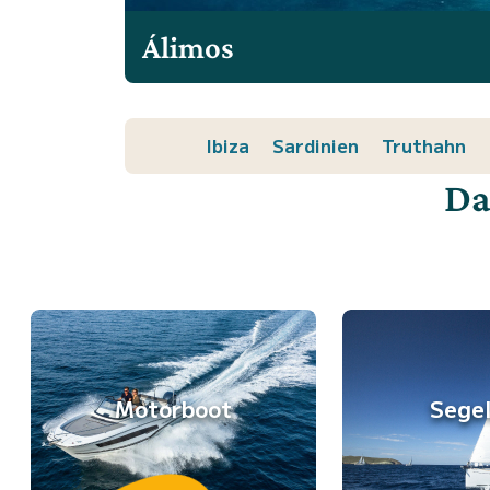
Álimos
Ibiza
Sardinien
Truthahn
Da
Motorboot
Sege