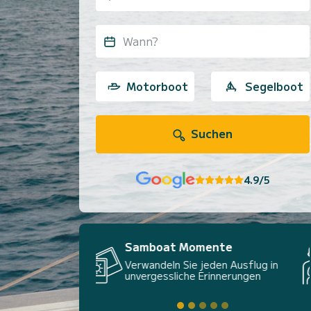
Wann?
Motorboot
Segelboot
Suchen
4.9/5
Samboat Familien
Das Abenteuer auf See, einfach
und für alle zugänglich