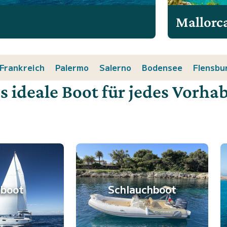
Mallorc
Frankreich
Palermo
Salerno
Bodensee
Flensbu
s ideale Boot für jedes Vorha
lboot
Schlauchboot