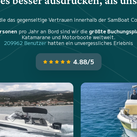
es besser ausdrücken, als un
 die das gegenseitige Vertrauen innerhalb der SamBoat 
ersonen
pro Jahr an Bord sind wir die
größte Buchungspl
Katamarane und Motorboote weltweit.
209962 Benutzer
hatten ein unvergessliches Erlebnis
4.88/5