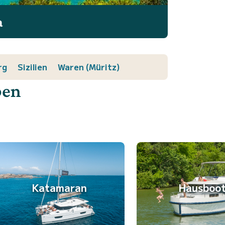
a
rg
Sizilien
Waren (Müritz)
ben
Katamaran
Hausboo