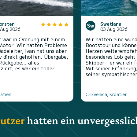
orsten
Swetlana
 Aug 2026
03 Aug 2026
 war in Ordnung mit einem
Wir hatten eine wun
Motor. Wir hatten Probleme
Bootstour und könne
Badeleiter, Ivan hat uns aber
Herzen weiterempfeh
y direkt geholfen. Übergabe,
besonderes Lob geht
Rückgabe… alles
Skipper – er war einf
iert, es war ein toller ...
Mit seiner Erfahrung
seiner sympathischen
oatien
Crikvenica, Kroatien
utzer
hatten ein unvergesslic