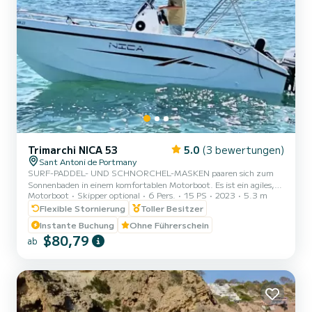
Trimarchi NICA 53
5.0
(3 bewertungen)
Sant Antoni de Portmany
SURF-PADDEL- UND SCHNORCHEL-MASKEN paaren sich zum
Sonnenbaden in einem komfortablen Motorboot. Es ist ein agiles,
Motorboot
Skipper optional
6 Pers.
15 PS
2023
5.3 m
leistungsstarkes und dynamisches Boot, mit dem Sie jeden Punkt
der Küste erreichen können eine Frage von Minuten. Der
Flexible Stornierung
Toller Besitzer
Anlegehafen befindet sich in Sant Antoni de Portmany. Ideale
Instante Buchung
Ohne Führerschein
Lage, wenn Sie zu den Buchten Cala Bassa und Cala Comte fahren
$80,79
ab
möchten, um die Privatsphäre und Ruhe zu genießen, die in der
Nachbarregion herrscht, da der Zugang nur Booten vorbehalten ist.
Im Preis inbe...