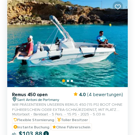
Remus 450 open
4.0
(4 bewertungen)
Sant Antoni de Portmany
WIR PRÄSENTIEREN UNSEREN REMUS 450 (15 PS) BOOT OHNE
FÜHRERSCHEIN ODER EXTRA-SCHNÜRZDIENST, MIT PLATZ
Motorboot
Bareboat
5 Pers.
15 PS
2025
5.03 m
FÜR 5 PERSONEN. BEI IHRER MIETE INKLUSIVE GRATIS PADDLE
SURFEN UND SCHNORCHEL-MASKEN. MIT DIESEM BOOT
Flexible Stornierung
Toller Besitzer
ERLEBEN SIE EINE UNVERGESSLICHE ERFAHRUNG AUF DER
Instante Buchung
Ohne Führerschein
INSEL IBIZA️. **PAARAKTION - VERLANGEN SIE IHR GESCHENK
$103,88
ab
BEI IHRER ERFAHRUNG.** VORTEILE BEI DER BUCHUNG DIESES