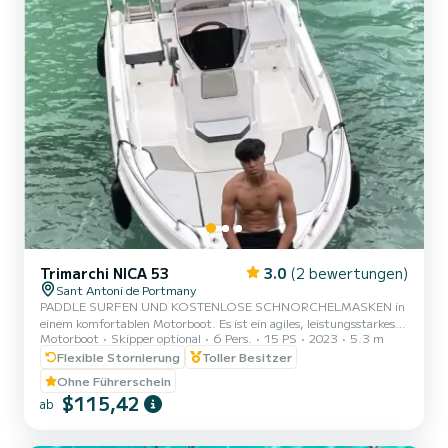
Trimarchi NICA 53
3.0
(2 bewertungen)
Sant Antoni de Portmany
PADDLE SURFEN UND KOSTENLOSE SCHNORCHELMASKEN in
einem komfortablen Motorboot. Es ist ein agiles, leistungsstarkes
Motorboot
Skipper optional
6 Pers.
15 PS
2023
5.3 m
und dynamisches Boot, mit dem Sie jeden Punkt der Küste in
wenigen Minuten erreichen können. Der Anlegehafen befindet sich
Flexible Stornierung
Toller Besitzer
in Sant Antoni de Portmany. Ideale Lage, wenn Sie zu den Buchten
Ohne Führerschein
Cala Bassa und Cala Comte fahren möchten, um die Privatsphäre
$115,42
ab
und Ruhe der Umgebung zu genießen, da der Zugang nur Booten
vorbehalten ist. Im Preis inbegriffen:< br> - Mehrwertsteuer -
Kühlschran...