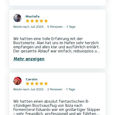
Das Boot war in perfektem Zustand, und der
Service hat unsere Erwartungen übertroffen. Wir
verbrachten zwei wunderschöne Tage an Bord
und waren rundum zufrieden.
Mustafa
Nico ist ein sehr erfahrener Skipper, der uns zu
einigen der schönsten Plätze rund um
Reiste nach Juli 2026
5 Personen
1 Tage
Formentera brachte und unsere Reise
unvergesslich machte.
Wir hatten eine tolle Erfahrung mit der
Wir können Lilian und Nico jedem wärmstens
Bootsmiete. Alan hat uns im Hafen sehr herzlich
empfehlen, der ein erstklassiges Bootserlebnis
empfangen und alles klar und ausführlich erklärt.
Der gesamte Ablauf war einfach, reibungslos und
bestens organisiert. Wir würden auf jeden Fall
Mehr anzeigen
wieder buchen, wenn wir zurückkommen. Absolut
Carolin
Reiste nach Juli 2026
2 Personen
1 Tage
Wir hatten einen absolut fantastischen 8-
stündigen Bootsausflug von Ibiza nach
Formentera! Eduardo war ein großartiger Skipper
– sehr freundlich, professionell und wir fühlten