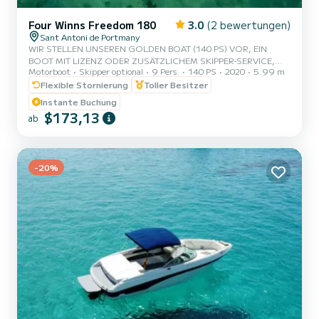
Four Winns Freedom 180
3.0
(2 bewertungen)
Sant Antoni de Portmany
WIR STELLEN UNSEREN GOLDEN BOAT (140 PS) VOR, EIN
BOOT MIT LIZENZ ODER ZUSÄTZLICHEM SKIPPER-SERVICE,
Motorboot
Skipper optional
9 Pers.
140 PS
2020
5.99 m
MIT PLATZ FÜR 8 PERSONEN. IN UNSEREM ANGEBOT
ENTHALTEN SIND GRATIS PADDLE SURFEN UND
Flexible Stornierung
Toller Besitzer
SCHNORCHELN. MIT DIESEM BOOT WERDEN SIE EIN
Instante Buchung
UNVERGESSLICHES ERLEBNIS AUF DER INSEL IBIZA HABEN.
$173,13
ab
**PROMOTION FÜR PAARE - VERLANGEN SIE IHR GESCHENK
FÜR IHR ERLEBNIS.** VORTEILE BEI DER BUCHUNG DIESES
BOOTES: • BESTES PREIS-LEISTUNGS-VERHÄLTNIS. • OHNE
SKIPPER (MIT GRUNDLEGENDEM SCHEIN). • KAPAZITÄT VON 8
-20%
P...