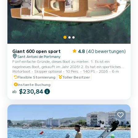
Giant 600 open sport
4.8
(40 bewertungen)
Sant Antoni de Portmany
Fünf einfache Gründe, dieses Boot zu mieten: 1. Es ist ein
nagelneues Boot, gekauft im Jahr 2026! 2. Es hat ein sportliches
Motorboot
Skipper optional
10 Pers.
140 PS
2026
6 m
und gleichzeitig elegantes Aussehen. 3. Es hat einen großen
Freibord, der das Segeln sehr stabil und komfortabel macht, ein
Flexible Stornierung
Toller Besitzer
Offenes Boot. 4. Das breite Verdeck spendet genügend Schatten,
Instante Buchung
um entweder an Deck zu sonnen oder im Schatten am Heck zu
$230,84
ab
bleiben. 5. DAS EINZIGE BOOT IN SEINER KATEGORIE 6 METER
FÜR 10 PERSONEN. Es ist vollgepackt mit Extras:
Edelstahlausfü...