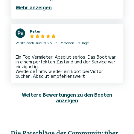
uns vom ersten Moment an herzlich willkommen.
Mehr anzeigen
Er brachte uns zu den schönsten Buchten mit
kristallklarem Wasser, und wir hatten viel Zeit zum
Schwimmen und Entspannen. An Bord gab es
Getränke und Snacks, was das Erlebnis noch
schöner machte. Alles war perfekt organisiert,
Peter
und wir hätten uns keinen besseren Tag
wünschen können. Wir würden diesen Ausflug auf
jeden Fall wieder buchen und ihn jedem Ibiza-
Reiste nach Juni 2026
5 Personen
1 Tage
Besucher wärmstens empfehlen. Vielen Dank,
Ein Top Vermieter. Absolut seriös. Das Boot war
in einem perfekten Zustand und der Service war
einzigartig.
Werde definitiv wieder ein Boot bei Victor
Weitere Bewertungen zu den Booten
anzeigen
Die Ratschläge der Community über