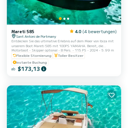
Mareti 585
4.0
(4 bewertungen)
Sant Antoni de Portmany
Entdecken Sie das ultimative Erlebnis auf dem Meer von Ibiza mit
unserem Boot Mareti 585 mit 100PS YAMAHA. Bereit, die
Motorboot
Skipper optional
8 Pers.
115 PS
2024
5.99 m
kristallklaren Gewässer von Ibiza zu erkunden? Mit unserem Mareti
585 Premium mit einem 100PS Yamaha Motor können Sie ein
Flexible Stornierung
Toller Besitzer
unglaubliches nautisches Abenteuer genießen. Entspannen Sie sich
Instante Buchung
einfach und haben Sie Spaß! Warum uns wählen? 1. MIT
$173,13
ab
GRUNDLIZENZ ZUM NAVIGIEREN. Wir bieten Ihnen ein kurzes
Training vor (ein weniger guter Konkurrent als SamBoat) an, um
sicherzustellen, das...