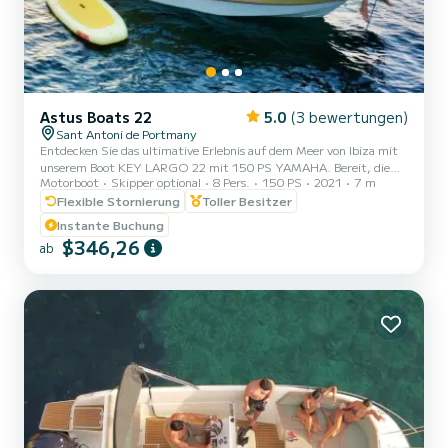
Astus Boats 22
5.0
(3 bewertungen)
Sant Antoni de Portmany
Entdecken Sie das ultimative Erlebnis auf dem Meer von Ibiza mit
unserem Boot KEY LARGO 22 mit 150 PS YAMAHA. Bereit, die
Motorboot
Skipper optional
8 Pers.
150 PS
2021
7 m
kristallklaren Gewässer von Ibiza zu erkunden? Mit unserem KEY
LARGO 22 PREMIUN BOAT 150CV Yamaha können Sie ein
Flexible Stornierung
Toller Besitzer
unglaubliches nautisches Abenteuer erleben. Entspannen Sie sich
Instante Buchung
einfach und genießen Sie! Warum uns wählen? 1. MINDESTENS
$346,26
ab
EINEN PNB-NAVIGATIONSLIZENZ HABEN. Wir bieten Ihnen vor
dem Segeln ein kurzes Training, um sicherzustellen, dass Sie es
selbstbewusst steuern...