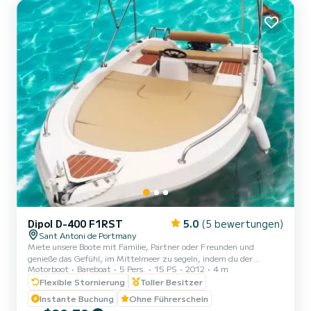
Dipol D-400 F1RST
5.0
(5 bewertungen)
Sant Antoni de Portmany
Miete unsere Boote mit Familie, Partner oder Freunden und
genieße das Gefühl, im Mittelmeer zu segeln, indem du der
Motorboot
Bareboat
5 Pers.
15 PS
2012
4 m
Kapitän deines eigenen Bootes bist, und erlebe unvergessliche
Momente an unseren besten Stränden mit kristallklarem Wasser.
Flexible Stornierung
Toller Besitzer
Du kannst den unglaublichen Sonnenuntergang in Ibiza genießen.
Instante Buchung
Ohne Führerschein
Es ist erforderlich, einen Ausweis (Personalausweis oder Reisepass)