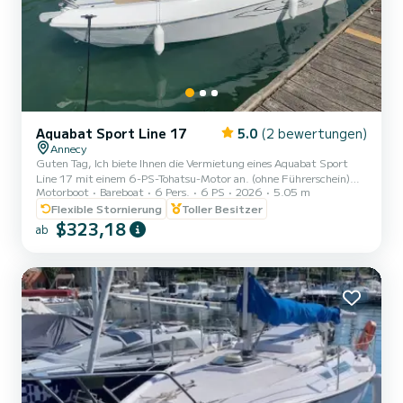
Aquabat Sport Line 17
5.0
(2 bewertungen)
Annecy
Guten Tag, Ich biete Ihnen die Vermietung eines Aquabat Sport
Line 17 mit einem 6-PS-Tohatsu-Motor an. (ohne Führerschein)
Motorboot
Bareboat
6 Pers.
6 PS
2026
5.05 m
Dieser ist ideal, um einen Tag mit Familie oder Freunden zu
verbringen und unseren wunderschönen See zu genießen.
Flexible Stornierung
Toller Besitzer
Zugelassen für bis zu 6 Personen, Badeleiter, Bluetooth-Station,
$323,18
ab
Sonnensegel, abnehmbarer Tisch, Sonnendeck ... Rettungswesten
für Erwachsene und Kinder ab 3 kg. Sicherheitsausrüstung nach
Norm. Zeitfenster: - Vormittags 9.30 bis 13.30 Uhr oder
nachmitt...