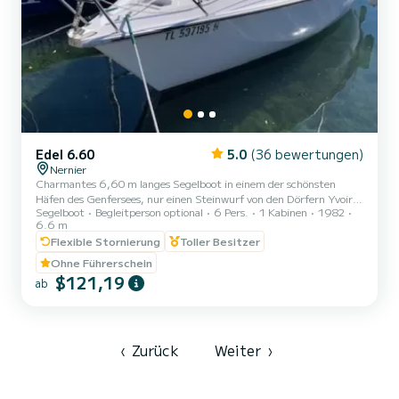
Edel 6.60
5.0
(36 bewertungen)
Nernier
Charmantes 6,60 m langes Segelboot in einem der schönsten
Häfen des Genfersees, nur einen Steinwurf von den Dörfern Yvoire
Segelboot
Begleitperson optional
6 Pers.
1 Kabinen
1982
und Nernier entfernt, das Platz für 6 Personen für die Navigation
6.6 m
bietet – 5 Personen (2x2 +1) für Übernachtungen.< br Boot
Flexible Stornierung
Toller Besitzer
ausgestattet mit einer Koje vorne für 2 Personen, schönem Platz in
der Mitte für Mahlzeiten, der auch in ein Doppelbett und eine Koje
Ohne Führerschein
für eine Person umgewandelt werden kann, Navigation bei Das
$121,19
ab
Segel ist sehr sicher, das Boot ist stabil.
‹
Zurück
Weiter
›