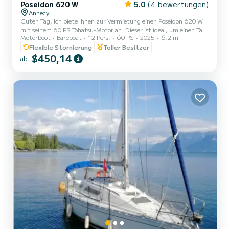
Poseidon 620 W
5.0
(4 bewertungen)
Annecy
Guten Tag, Ich biete Ihnen zur Vermietung einen Poseidon 620 W
mit seinem 60 PS Tohatsu-Motor an. Dieser ist ideal, um einen Tag
Motorboot
Bareboat
12 Pers.
60 PS
2025
6.2 m
mit Familie oder Freunden zu verbringen und unseren
wunderschönen See zu genießen. Zugelassen für bis zu 12 Personen
Flexible Stornierung
Toller Besitzer
(maximal 10 Erwachsene und 2 Kinder), abnehmbarer Tisch,
$450,14
ab
Getränkehalter, Badeleitern vorne und hinten, Bluetooth-Station,
USB-Anschluss, Sonnensegel... Rettungswesten für Erwachsene
und Kinder ab 3 kg. Sicherheitsausrüstung nach Norm.
Zeitfenster: -...