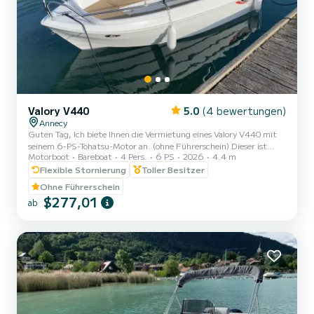
Valory V440
5.0
(4 bewertungen)
Annecy
Guten Tag, Ich biete Ihnen die Vermietung eines Valory V440 mit
seinem 6-PS-Tohatsu-Motor an. (ohne Führerschein) Dieser ist
Motorboot
Bareboat
4 Pers.
6 PS
2026
4.4 m
ideal für einen Tag mit der Familie oder Freunden, um unseren
wunderschönen See zu genießen. Für bis zu 4 Personen zugelassen,
Flexible Stornierung
Toller Besitzer
Badeleiter, Bluetooth-Station, Sonnendach... Rettungswesten für
Ohne Führerschein
Erwachsene und Kinder ab 3 kg. Sicherheitsausrüstung nach Norm.
$277,01
ab
Zeitfenster: - Morgens von 9.30 Uhr bis 13.30 Uhr oder
nachmittags von 14.00 Uhr bis 18.00 Uhr - Ganztägig von 9.30
U...