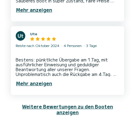
Sauberes Boot in super Zustand, faire Preise.
Auch kurzfristig verfügbar.
Mehr anzeigen
Ute
Reiste nach Oktober 2024
4 Personen
3 Tage
Bestens: pünktliche Übergabe am 1.Tag, mit
ausführlicher Einweisung und geduldiger
Beantwortung aller unserer Fragen.
Unproblematisch auch die Rückgabe am 4.Tag.
Serge ist ein freundlicher kompetenter
Mehr anzeigen
Bootsbesitzer .
Weitere Bewertungen zu den Booten
anzeigen