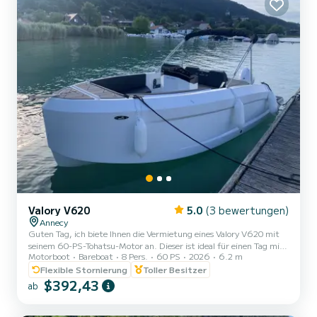
Valory V620
5.0
(3 bewertungen)
Annecy
Guten Tag, ich biete Ihnen die Vermietung eines Valory V620 mit
seinem 60-PS-Tohatsu-Motor an. Dieser ist ideal für einen Tag mit
Motorboot
Bareboat
8 Pers.
60 PS
2026
6.2 m
Familie oder Freunden, um unseren wunderschönen See zu
genießen. Zugelassen für bis zu 8 Personen (maximal 6 Erwachsene
Flexible Stornierung
Toller Besitzer
und 2 Kinder), abnehmbarer Tisch, Badeleiter, Bluetooth-System,
$392,43
ab
Sonnensegel, Sonnenliege... Rettungswesten für Erwachsene und
Kinder ab 3 kg. Sicherheitsausrüstung nach Norm. Mietzeiten: -