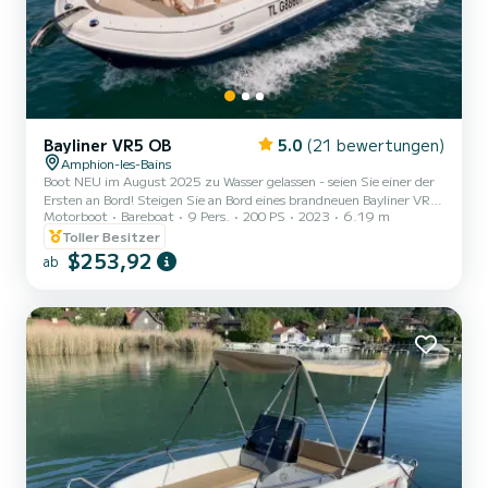
Bayliner VR5 OB
5.0
(21 bewertungen)
Amphion-les-Bains
Boot NEU im August 2025 zu Wasser gelassen - seien Sie einer der
Ersten an Bord! Steigen Sie an Bord eines brandneuen Bayliner VR5,
Motorboot
Bareboat
9 Pers.
200 PS
2023
6.19 m
der in seiner Vollausstattung geliefert wird, um den Genfersee
unter besten Bedingungen zu erleben. Hochwertiger Komfort,
Toller Besitzer
Leistung des Mercury 200 PS, Premium-Ausstattung: Alles ist
$253,92
ab
vorhanden für einen perfekten Tag mit Familie oder Freunden.
━━━━━━━━━━━━━━━━━━ WARUM DIESES BOOT?
━━━━━━━━━━━━━━━━━━ • Neues Boot 2025 - Polsterung, Motor,
Elektronik in einwandfreiem...