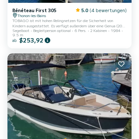
Bénéteau First 305
5.0
(4 bewertungen)
Thonon-les-Bains
TOBAGO ist mit hohen Relingnetzen für die Sicherheit von
Kindern ausgestattet. Es verfügt außerdem über eine Genua (2018
Segelboot
Begleitperson optional
6 Pers.
2 Kabinen
1984
gewechselt), ausgerüstet mit Rollreffanlage; einem Rollgroßbaum
9.5 m
"Profurl MK0" mit starrem Unterliek (Verstellzylinder 2021
$253,92
ab
gewechselt); einem Walder-Großbaum-Bremssystem; einem
elektrischen Heizkörper und einem 100-Liter-Wassertank. Die
Tagesvermietungen sind nur mit Kapitän möglich, da das Segelboot
zu weit von meinem Zuhause entfernt ist, um am selben Tag 2 Hin-
und Rückfah...