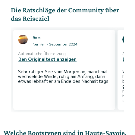
Die Ratschläge der Community über
das Reiseziel
Remi
Nernier
September 2024
Automatische Übersetzung
Automa
Den Originaltext anzeigen
Den O
Sehr ruhiger See vom Morgen an, manchmal
Wir f
wechselnde Winde, ruhig am Anfang, dann
herum
baden
genie
nicht
ist, 
Welche Bootstypen sind in Haute-Savoie,