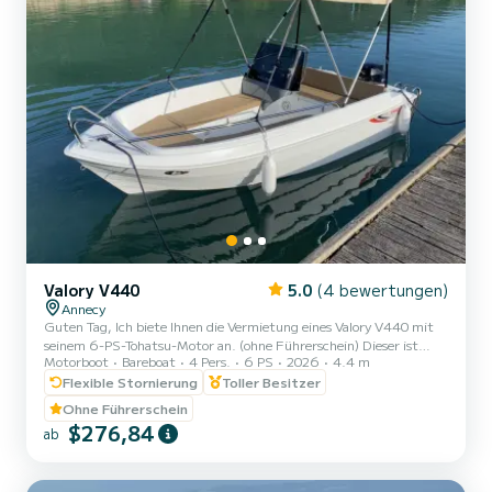
Valory V440
5.0
(4 bewertungen)
Annecy
Guten Tag, Ich biete Ihnen die Vermietung eines Valory V440 mit
seinem 6-PS-Tohatsu-Motor an. (ohne Führerschein) Dieser ist
Motorboot
Bareboat
4 Pers.
6 PS
2026
4.4 m
ideal für einen Tag mit der Familie oder Freunden, um unseren
wunderschönen See zu genießen. Für bis zu 4 Personen zugelassen,
Flexible Stornierung
Toller Besitzer
Badeleiter, Bluetooth-Station, Sonnendach... Rettungswesten für
Ohne Führerschein
Erwachsene und Kinder ab 3 kg. Sicherheitsausrüstung nach Norm.
$276,84
ab
Zeitfenster: - Morgens von 9.30 Uhr bis 13.30 Uhr oder
nachmittags von 14.00 Uhr bis 18.00 Uhr - Ganztägig von 9.30
U...