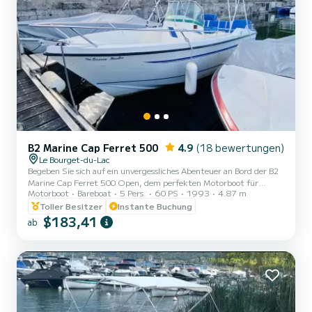
B2 Marine Cap Ferret 500
4.9
(18 bewertungen)
Le Bourget-du-Lac
Begeben Sie sich auf ein unvergessliches Abenteuer an Bord der B2
Marine Cap Ferret 500 Open, dem perfekten Motorboot für
Motorboot
Bareboat
5 Pers.
60 PS
1993
4.87 m
außergewöhnliche Momente der Entspannung oder des Angelns!
Dieses Boot ist für die Unterbringung von bis zu 5 Personen
Toller Besitzer
Instante Buchung
konzipiert und garantiert ein geselliges Erlebnis mit Familie oder
$183,41
ab
Freunden. Die neue Polsterung und der aktuelle Motor (nur 250
Stunden) sorgen für Komfort und Zuverlässigkeit. Erkunden Sie
mit der B2 Marine Cap Ferret 500 Open die ruhigen Gewässer von
Bou...