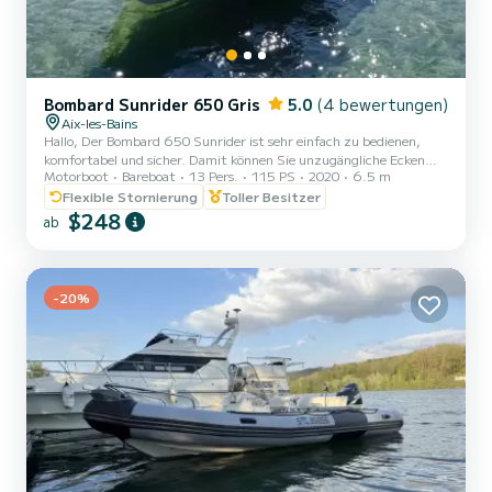
Bombard Sunrider 650 Gris
5.0
(4 bewertungen)
Aix-les-Bains
Hallo, Der Bombard 650 Sunrider ist sehr einfach zu bedienen,
komfortabel und sicher. Damit können Sie unzugängliche Ecken
Motorboot
Bareboat
13 Pers.
115 PS
2020
6.5 m
erreichen, den Savière-Kanal besuchen, Wassersport betreiben …
Das Boot verfügt über: Sonnenliege vorne, Sonnenmarkise,
Flexible Stornierung
Toller Besitzer
Skimatte und Echolot und GPS Bluetooth-Soundsystem USB-
$248
ab
Ladegerät zahlreiche Stauräume Optional: Wakeboard Ski für
Erwachsene oder Kinder Monoski Multipositionsbrett, ideal für
Anfänger, auch für ganz junge Alle mit Westen und dem
entsprechenden R...
-20%