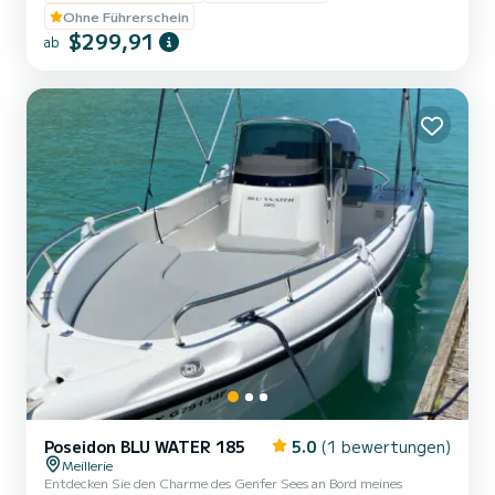
Getränkehalter, Badeleiter, Bluetooth-Station, USB-Anschluss,
Ohne Führerschein
Sonnendeck, Sonnensegel ... Rettungswesten für Erwachsene und
$299,91
ab
Kinder ab 3 kg. Sicherheitsausrüstung nach Norm. Zeitschlitze: -
Vormittags 9:30 bis 13:30 oder nachmittags 14:00 bis...
Poseidon BLU WATER 185
5.0
(1 bewertungen)
Meillerie
Entdecken Sie den Charme des Genfer Sees an Bord meines