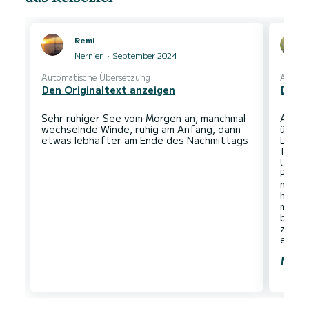
Remi
Nernier
September 2024
Automatische Übersetzung
Automa
Den Originaltext anzeigen
Den O
Sehr ruhiger See vom Morgen an, manchmal
Als w
wechselnde Winde, ruhig am Anfang, dann
über 
Lands
türki
Ufern
Panor
nahme
herum
mehre
besch
zu erk
Mehr