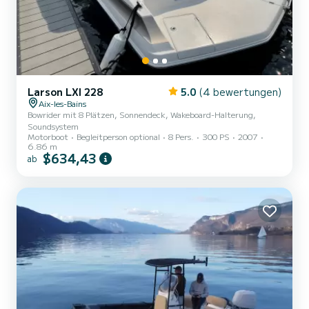
Larson LXI 228
5.0
(4 bewertungen)
Aix-les-Bains
Bowrider mit 8 Plätzen, Sonnendeck, Wakeboard-Halterung,
Soundsystem
Motorboot
Begleitperson optional
8 Pers.
300 PS
2007
6.86 m
$634,43
ab