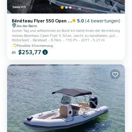
Bénéteau Flyer 550 Open S2
5.0
(4 bewertungen)
Aix-les-Bains
Guten Tag und willkommen an Bord! Ich biete Ihnen die Vermietung
meines Beneteau Open Flyer 5.50 an. Leicht zu handhaben, gut
Motorboot
Bareboat
6 Pers.
115 PS
2011
5.21 m
ausgestattet, komfortabel und sicher, eignet er sich sowohl für
einen Familienausflug, zum Angeln oder für eine Fahrt mit
Flexible Stornierung
Freunden. Er garantiert Ihnen ein angenehmes und
$253,77
ab
unkompliziertes Navigationserlebnis. Führerschein erforderlich. Bis
zu 6 Personen. Ausstattung an Bord: - Sonnendeck vorne - Tisch
hinten für Mahlzeiten oder Aperitifs - Echolot - Badelei...