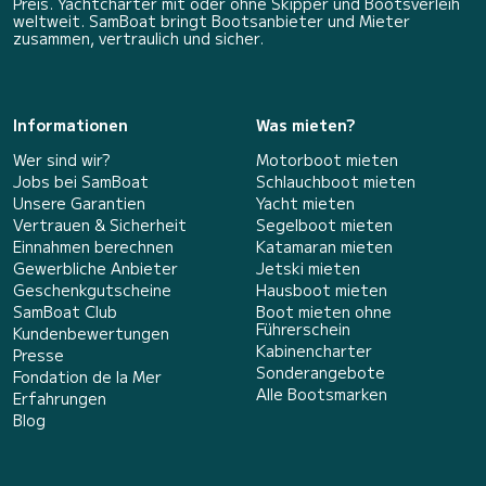
Preis. Yachtcharter mit oder ohne Skipper und Bootsverleih
weltweit. SamBoat bringt Bootsanbieter und Mieter
zusammen, vertraulich und sicher.
Informationen
Was mieten?
Wer sind wir?
Motorboot mieten
Jobs bei SamBoat
Schlauchboot mieten
Unsere Garantien
Yacht mieten
Vertrauen & Sicherheit
Segelboot mieten
Einnahmen berechnen
Katamaran mieten
Gewerbliche Anbieter
Jetski mieten
Geschenkgutscheine
Hausboot mieten
SamBoat Club
Boot mieten ohne
Führerschein
Kundenbewertungen
Kabinencharter
Presse
Sonderangebote
Fondation de la Mer
Alle Bootsmarken
Erfahrungen
Blog