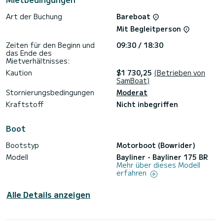
- USB-Telefon und integrierte Lautsprecher
- Sonnenmarkise (Bimini) im Wake Tower integriert
Art der Buchung
Bareboat
- Elektrische Kühlbox auf Anfrage
Mit Begleitperson
Was die Hygiene betrifft, wird das Boot nach jedem
Zeiten für den Beginn und
09:30 / 18:30
Gebrauch vollständig gereinigt und desinfiziert.
das Ende des
Mietverhältnisses:
Und für weitere Informationen zögern Sie nicht, mich über
Samboat-Nachrichten zu kontaktieren, ich werde Ihnen
Kaution
$1 730,25
(Betrieben von
gerne antworten!
SamBoat)
Stornierungsbedingungen
Moderat
*** Ausnahmsweise beträgt der Preis für das Seefest am 6.
August für einen Abend von 20 Uhr bis Mitternacht 2500
Kraftstoff
Nicht inbegriffen
Euro, der Preis für den ganzen Tag + Abend beträgt 3000
Euro***
Bis bald,
Boot
Bootstyp
Motorboot (Bowrider)
Modell
Bayliner - Bayliner 175 BR
Mehr über dieses Modell
erfahren
Alle Details anzeigen