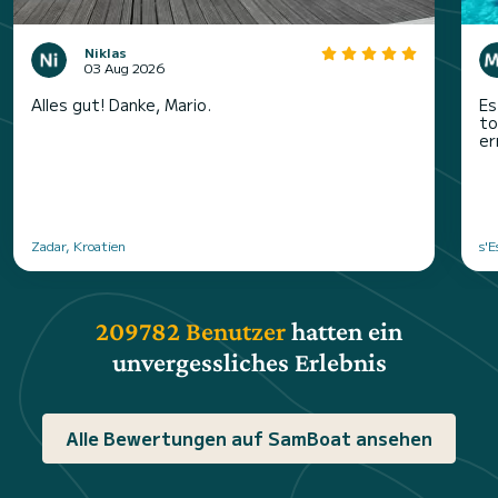
Niklas
03 Aug 2026
Alles gut! Danke, Mario.
Es
to
er
Zadar, Kroatien
s'E
209782 Benutzer
hatten ein
unvergessliches Erlebnis
Alle Bewertungen auf SamBoat ansehen