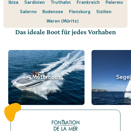
Ibiza
Sardinien
Truthahn
Frankreich
Palermo
Salerno
Bodensee
Flensburg
Sizilien
Waren (Müritz)
Das ideale Boot für jedes Vorhaben
Motorboot
Sege