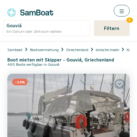
1
Gouviá
Filtern
Ein Datum oder Zeitraum wählen
Samboat
Bootsvermietung
Griechenland
Ionische Inseln
Korfu 
Boot mieten mit Skipper - Gouviá, Griechenland
465 Boote verfügbar in Gouviá
-34%