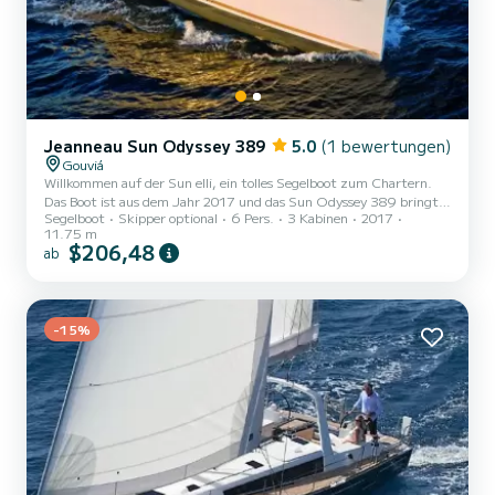
Jeanneau Sun Odyssey 389
5.0
(1 bewertungen)
Gouviá
Willkommen auf der Sun elli, ein tolles Segelboot zum Chartern.
Das Boot ist aus dem Jahr 2017 und das Sun Odyssey 389 bringt
Segelboot
Skipper optional
6 Pers.
3 Kabinen
2017
Sie zu den schönsten Ankerplätzen um Gouviá. Das Boot verfügt
11.75 m
über 3 komfortable Kabinen für bis zu 6 Personen. Mit seinen 12
$206,48
ab
Metern Länge und einer Motorleistung von 29 PS bietet sich das
Schiff als idealer Begleiter für einen unvergesslichen Bootsurlaub in
der Umgebung von Gouviá. Für Ihren Komfort verfügt Sun elli über
1 Toiletten mit Dusche Dieses Boot ist mit einem...
-15%