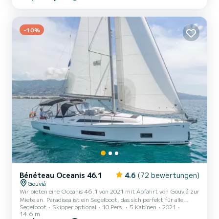
Metern Länge und einer Motorleistung von 21 PS bietet sich das
Schiff als idealer Begleiter für einen unvergesslichen Bootsurlaub in
der Umgebung von Gouviá. Sun Odyssey 349 ist ausgestattet
-10%
mi...
Bénéteau Oceanis 46.1
4.6
(72 bewertungen)
Gouviá
Wir bieten eine Oceanis 46.1 von 2021 mit Abfahrt von Gouviá zur
Miete an. Paradisea ist ein Segelboot, das sich perfekt für alle
Segelboot
Skipper optional
10 Pers.
5 Kabinen
2021
Vermietungen eignet. Dieses Segelboot ist sehr angenehm zu
14.6 m
handhaben für eine einwöchige Kreuzfahrt oder länger. Das Boot