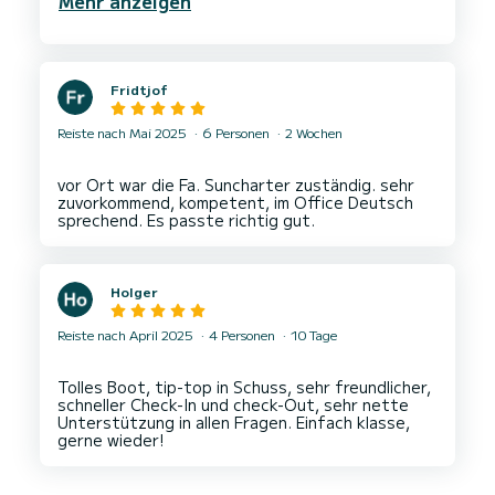
Mehr anzeigen
Klimaanlage und die Polster am Bug waren einfach
Fridtjof
Reiste nach Mai 2025
6 Personen
2 Wochen
vor Ort war die Fa. Suncharter zuständig. sehr
zuvorkommend, kompetent, im Office Deutsch
Holger
Reiste nach April 2025
4 Personen
10 Tage
Tolles Boot, tip-top in Schuss, sehr freundlicher,
schneller Check-In und check-Out, sehr nette
Unterstützung in allen Fragen. Einfach klasse,