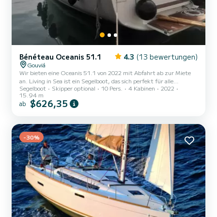
Bénéteau Oceanis 51.1
4.3
(13 bewertungen)
Gouviá
Wir bieten eine Oceanis 51.1 von 2022 mit Abfahrt ab zur Miete
an. Living in Sea ist ein Segelboot, das sich perfekt für alle
Segelboot
Skipper optional
10 Pers.
4 Kabinen
2022
Vermietungen eignet. Dieses Segelboot ist sehr angenehm zu
15.94 m
handhaben für eine Kreuzfahrt von einer Woche oder mehr. Das
$626,35
ab
Segelboot ist 16 Meter lang und hat 110 PS. Die 4 Kabinen bieten
Platz für 10 Passagiere während der Fahrt. Diese Oceanis 51.1 ist
mit 4 Toiletten mit Dusche ausgestattet. Dieses Boot ist mit einem
Halblatten-Großsegel und einer Rollgenua ausgesta...
-30%