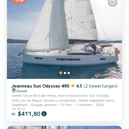
-25%
Jeanneau Sun Odyssey 490
4.5
(2 bewertungen)
Gouviá
Gehen Sie an Bord der Pileas, einer erstaunlichen Sun Odyssey
490, um die Region Gouviá zu entdecken. Dieses Segelboot wurde
Segelboot
Skipper optional
12 Pers.
5 Kabinen
2020
2020 gebaut, um umfassenden Komfort und Leistung auf See zu
14.42 m
gewährleisten. Das Boot verfügt über 5 voll ausgestattete Kabinen
$411,80
ab
und bietet Platz für 12 Personen. Mit einer Gesamtlänge von 14
Metern ist es Ihr bester Verbündeter, um einen außergewöhnlichen
Urlaub auf dem Wasser in der Umgebung von Gouviá zu