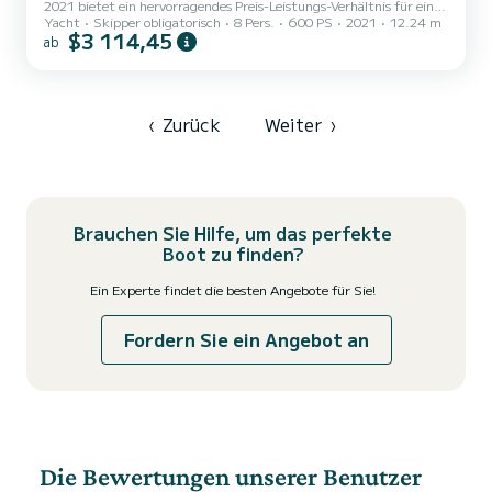
2021 bietet ein hervorragendes Preis-Leistungs-Verhältnis für eine
Yacht
Skipper obligatorisch
8 Pers.
600 PS
2021
12.24 m
Kreuzfahrt von einigen Tagen oder sogar einigen Wochen. Das
$3 114,45
ab
Motorboot ist 12 Meter lang und hat 600 PS. Die 2 Kabinen bieten
Platz für 4 Passagiere während der Kreuzfahrt. Diese Bavaria SR41
ist mit 2 Toiletten mit Dusche ausgestattet. Es verfügt über
folgende Ausstattung: Bugstrahlruder, Lautsprecher, Deckdusche,
Badeplattform. Buchungsanfragen und Angebote werden dir...
‹
Zurück
Weiter
›
Brauchen Sie Hilfe, um das perfekte
Boot zu finden?
Ein Experte findet die besten Angebote für Sie!
Fordern Sie ein Angebot an
Die Bewertungen unserer Benutzer