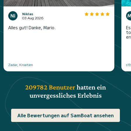
Niklas
03 Aug 2026
Alles gut! Danke, Mario.
Es
to
er
Zadar, Kroatien
s'E
209782 Benutzer
hatten ein
unvergessliches Erlebnis
Alle Bewertungen auf SamBoat ansehen