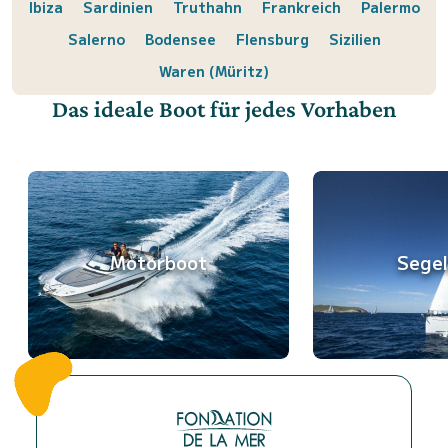
Ibiza
Sardinien
Truthahn
Frankreich
Palermo
Salerno
Bodensee
Flensburg
Sizilien
Waren (Müritz)
Das ideale Boot für jedes Vorhaben
Motorboot
Sege