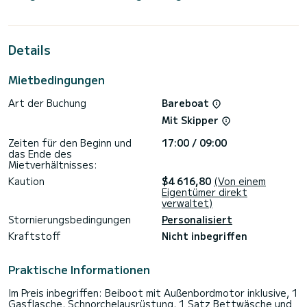
bietet Platz für 12 Passagiere. Mit einer Gesamtlänge von
15 Metern und 80 PS wird es Ihr bester Freund sein, wenn
Sie außergewöhnliche Ferien auf den Gewässern von Gouviá
verbringen.>
Details
Diese Oceanis 48 ist mit 3 Toiletten mit Dusche
ausgestattet.
Mietbedingungen
Dieses Boot ist mit einem Lattengroßsegel und einer
Art der Buchung
Bareboat
Rollgenua ausgestattet. Es verfügt über folgende
Ausstattung: Autopilot, Außenbordmotor, Bugstrahlruder,
Mit Skipper
Lautsprecher, Deckdusche.
Zeiten für den Beginn und
17:00 / 09:00
Buchungsanfragen und Angebote werden direkt von
das Ende des
SamBoat bearbeitet. Über die Plattform erhalten Sie die
Mietverhältnisses:
Kaution
$4 616,80
(Von einem
Eigentümer direkt
verwaltet)
Stornierungsbedingungen
Personalisiert
Kraftstoff
Nicht inbegriffen
Praktische Informationen
Im Preis inbegriffen: Beiboot mit Außenbordmotor inklusive, 1
Gasflasche, Schnorchelausrüstung, 1 Satz Bettwäsche und