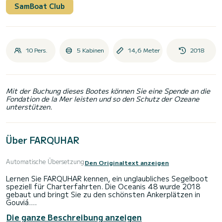
SamBoat Club
10 Pers.
5 Kabinen
14,6 Meter
2018
Mit der Buchung dieses Bootes können Sie eine Spende an die
Fondation de la Mer leisten und so den Schutz der Ozeane
unterstützen.
Über FARQUHAR
Automatische Übersetzung
Den Originaltext anzeigen
Lernen Sie FARQUHAR kennen, ein unglaubliches Segelboot
speziell für Charterfahrten. Die Oceanis 48 wurde 2018
gebaut und bringt Sie zu den schönsten Ankerplätzen in
Gouviá.
Die ganze Beschreibung anzeigen
Das Boot verfügt über 5 Kabinen mit allem Komfort und