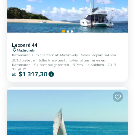
Leopard 44
Madirokely
Katamaran zum chartern ab Madirokely. Dieses Leopard 44 von
2013 bietet ein tolles Preis-Leistung-Verhältnis für einen
Katamaran
Skipper obligatorisch
8 Pers.
4 Kabinen
2013
mehrtägigen oder mehrwöchigen Törn. Das Boot hat 4 Kabinen mit
12.98 m
allem Komfort und eine Kapazität von 8 Personen. Mit einer
$1 317,30
ab
Gesamtlänge von 13 Metern wird es Ihr perfekter Begleiter sein,
um einen einzigartigen Urlaub auf dem Wasser in der Umgebung
von Madirokely zu verbringen. Für Ihren Komfort verfügt Leopard
44 über 4 Toiletten mit Dusche Dieses Boot ist mit einem Dur...