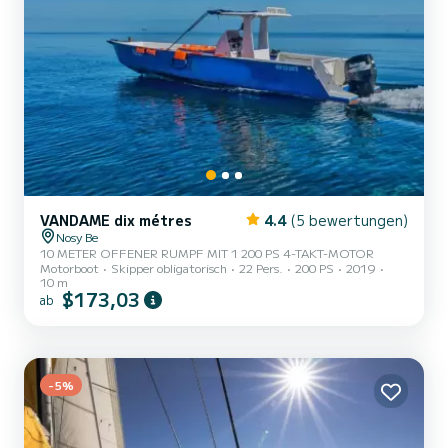
VANDAME dix métres
4.4
(5 bewertungen)
Nosy Be
10 METER OFFENER RUMPF MIT 1 200 PS 4-TAKT-MOTOR
Motorboot
Skipper obligatorisch
22 Pers.
200 PS
2019
10 m
$173,03
ab
-5%