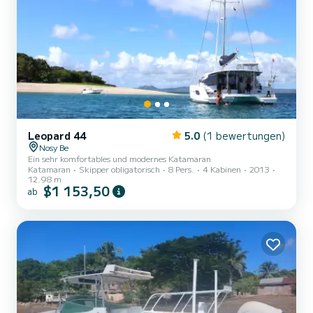
Leopard 44
5.0
(1 bewertungen)
Nosy Be
Ein sehr komfortables und modernes Katamaran
Katamaran
Skipper obligatorisch
8 Pers.
4 Kabinen
2013
12.98 m
$1 153,50
ab