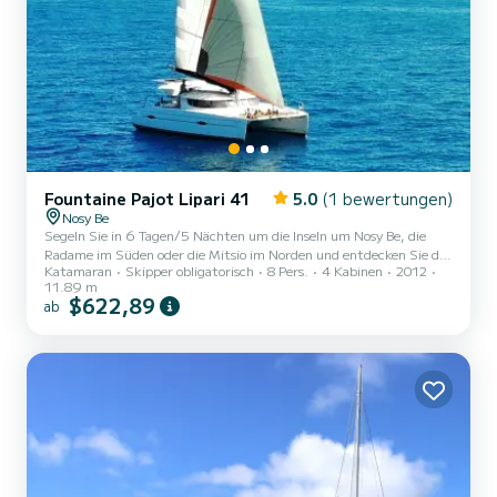
Fountaine Pajot Lipari 41
5.0
(1 bewertungen)
Nosy Be
Segeln Sie in 6 Tagen/5 Nächten um die Inseln um Nosy Be, die
Radame im Süden oder die Mitsio im Norden und entdecken Sie die
Katamaran
Skipper obligatorisch
8 Pers.
4 Kabinen
2012
unberührte Natur fernab der Menschenmassen. Unsere Crew
11.89 m
kümmert sich um alles.
$622,89
ab