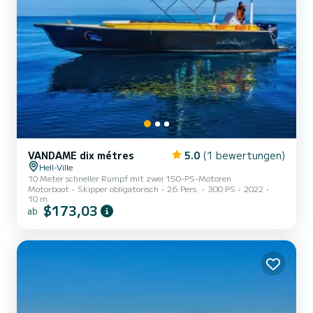
VANDAME dix métres
5.0
(1 bewertungen)
Hell-Ville
10 Meter schneller Rumpf mit zwei 150-PS-Motoren
Motorboot
Skipper obligatorisch
26 Pers.
300 PS
2022
10 m
$173,03
ab