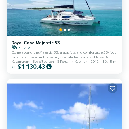
Royal Cape Majestic 53
Hell-Ville
Come aboard the Majestic 53, a spacious and comfortable 53-foot
catamaran based in the warm, crystal-clear waters of Nosy Be,
Katamaran
Begleitperson
8 Pers.
4 Kabinen
2012
16.15 m
Madagascar. Whether you're after adventure, relaxation, or a bit of
$1 130,43
ab
both, this is the perfect way to experience it all. We offer a variety
of flexible excursions including snorkeling, diving, fishing, and
peaceful leisure cruises. You can also explore nearby nature parks
and reserves to see Madagascar’s unique wildlife. Please note that
entry fees and diving equipment re...