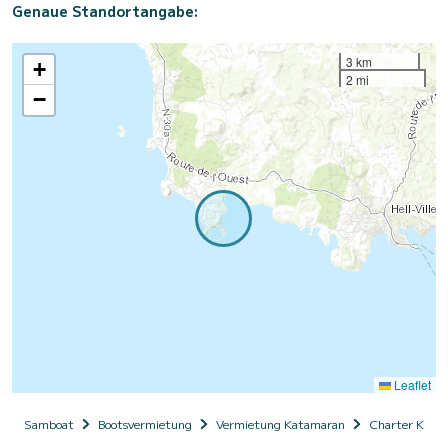
Genaue Standortangabe:
3 km
+
2 mi
−
Leaflet
Samboat
Bootsvermietung
Vermietung Katamaran
Charter Kata