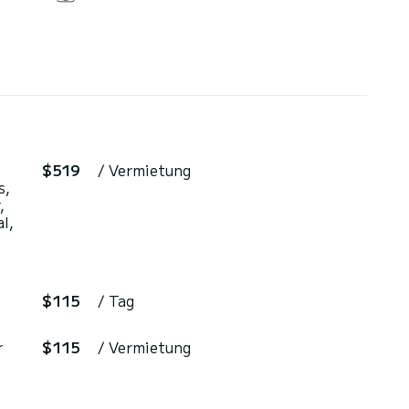
$519
/ Vermietung
s,
,
l,
$115
/ Tag
r
$115
/ Vermietung