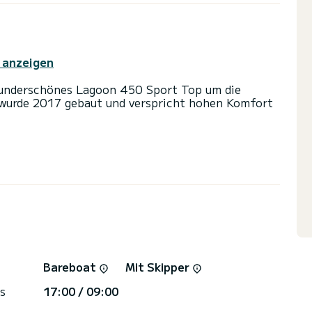
 anzeigen
 wunderschönes Lagoon 450 Sport Top um die
 und eine Kapazität von 10 Personen. Mit einer
fekter Begleiter sein, um einen einzigartigen
gen.
r 4 Toiletten mit Dusche
s Großsegel und einem Rollgenua ausgestattet. Es
g ausgestattet: Entsalzungsanlage, Grillplatte,
Bareboat
Mit Skipper
s
17:00 / 09:00