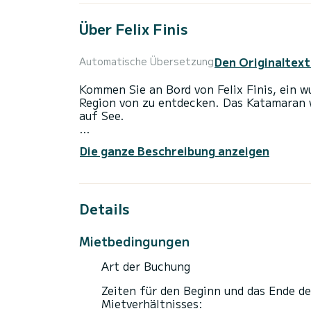
Über Felix Finis
Den Originaltext
Automatische Übersetzung
Kommen Sie an Bord von Felix Finis, ein
Region von zu entdecken. Das Katamaran wurde 2017 gebaut und verspricht hohen Komfort
auf See.
Das Boot hat 6 Kabinen mit allem Komfort
Die ganze Beschreibung anzeigen
Gesamtlänge von 14 Metern wird es Ihr per
Urlaub auf dem Wasser in der Umgebung von zu verbrin
Für Ihren Komfort verfügt Felix Finis übe
Details
Dieses Boot ist mit einem Durchgelattete
ist unter anderem mit folgender Ausrüstun
Mietbedingungen
Klimaanlage.
Art der Buchung
Zeiten für den Beginn und das Ende de
Mietverhältnisses: