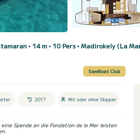
atamaran • 14 m • 10 Pers •
Madirokely (La Mar
SamBoat Club
eter
2017
Mit oder ohne Skipper
eine Spende an die Fondation de la Mer leisten
en.