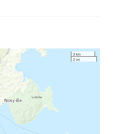
3 km
2 mi