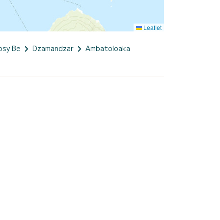
Leaflet
osy Be
Dzamandzar
Ambatoloaka