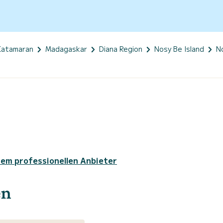
Katamaran
Madagaskar
Diana Region
Nosy Be Island
N
sem professionellen Anbieter
en