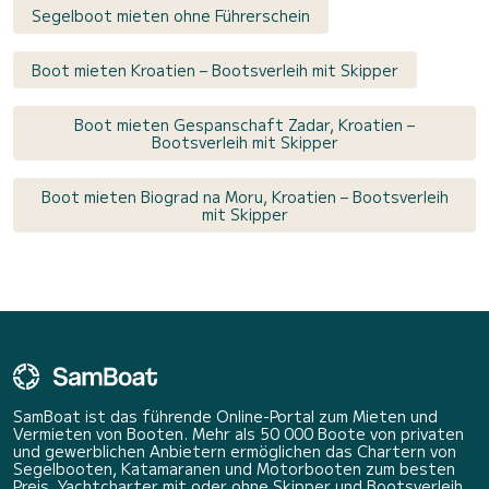
Segelboot mieten ohne Führerschein
Boot mieten Kroatien – Bootsverleih mit Skipper
Boot mieten Gespanschaft Zadar, Kroatien –
Bootsverleih mit Skipper
Boot mieten Biograd na Moru, Kroatien – Bootsverleih
mit Skipper
SamBoat ist das führende Online-Portal zum Mieten und
Vermieten von Booten. Mehr als 50 000 Boote von privaten
und gewerblichen Anbietern ermöglichen das Chartern von
Segelbooten, Katamaranen und Motorbooten zum besten
Preis. Yachtcharter mit oder ohne Skipper und Bootsverleih