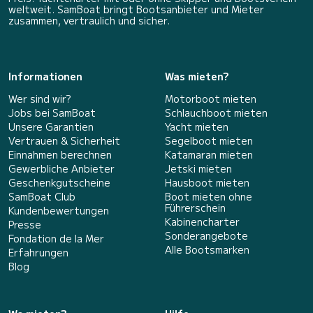
weltweit. SamBoat bringt Bootsanbieter und Mieter
zusammen, vertraulich und sicher.
Informationen
Was mieten?
Wer sind wir?
Motorboot mieten
Jobs bei SamBoat
Schlauchboot mieten
Unsere Garantien
Yacht mieten
Vertrauen & Sicherheit
Segelboot mieten
Einnahmen berechnen
Katamaran mieten
Gewerbliche Anbieter
Jetski mieten
Geschenkgutscheine
Hausboot mieten
SamBoat Club
Boot mieten ohne
Führerschein
Kundenbewertungen
Kabinencharter
Presse
Sonderangebote
Fondation de la Mer
Alle Bootsmarken
Erfahrungen
Blog