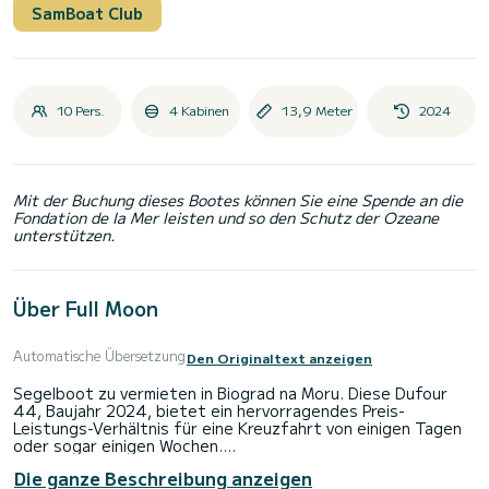
SamBoat Club
10 Pers.
4 Kabinen
13,9 Meter
2024
Mit der Buchung dieses Bootes können Sie eine Spende an die
Fondation de la Mer leisten und so den Schutz der Ozeane
unterstützen.
Über Full Moon
Automatische Übersetzung
Den Originaltext anzeigen
Segelboot zu vermieten in Biograd na Moru. Diese Dufour
44, Baujahr 2024, bietet ein hervorragendes Preis-
Leistungs-Verhältnis für eine Kreuzfahrt von einigen Tagen
oder sogar einigen Wochen.
Die ganze Beschreibung anzeigen
Sie werden eine außergewöhnliche Kreuzfahrt auf diesem 14