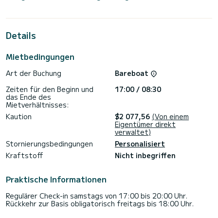
Meter langen Segelboot erleben. Sie können während der
Kreuzfahrt bis zu 10 Passagiere unterbringen und die 4
Kabinen mit vollem Komfort nutzen.
Details
Diese Dufour 44 ist mit 4 Toiletten mit Dusche
ausgestattet.
Mietbedingungen
Dieses Boot ist mit einem Rollgroßsegel und einer Rollgenua
ausgestattet. Es verfügt über folgende Ausstattung:
Art der Buchung
Bareboat
Autopilot, Bugstrahlruder, Außenlautsprecher, WLAN und
Internet, Deckdusche, Plancha, Badeplattform.
Zeiten für den Beginn und
17:00 / 08:30
das Ende des
Für Informationsanfragen oder Reservierungen klicken Sie
Mietverhältnisses:
auf die Schaltfläche „Angebot anfordern“. Ein SamBoat-
Kaution
$2 077,56
(Von einem
Eigentümer direkt
verwaltet)
Stornierungsbedingungen
Personalisiert
Kraftstoff
Nicht inbegriffen
Praktische Informationen
Regulärer Check-in samstags von 17:00 bis 20:00 Uhr.
Rückkehr zur Basis obligatorisch freitags bis 18:00 Uhr.