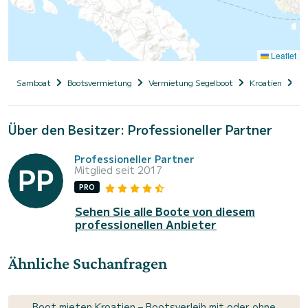
Leaflet
Samboat
Bootsvermietung
Vermietung Segelboot
Kroatien
Da
Über den Besitzer: Professioneller Partner
Professioneller Partner
Mitglied seit 2017
PRO
Sehen Sie alle Boote von diesem
professionellen Anbieter
Ähnliche Suchanfragen
Boot mieten Kroatien – Bootsverleih mit oder ohne