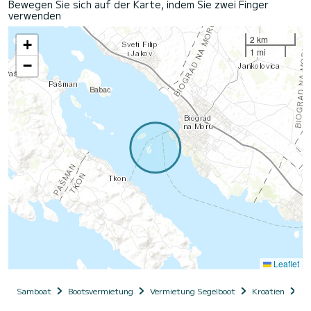
Bewegen Sie sich auf der Karte, indem Sie zwei Finger
verwenden
2 km
+
1 mi
−
Leaflet
Samboat
Bootsvermietung
Vermietung Segelboot
Kroatien
Da