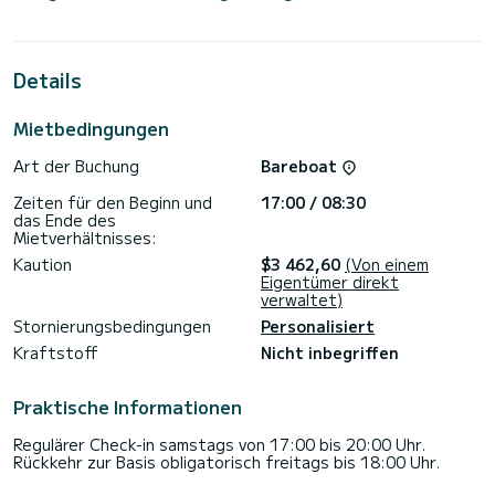
Kabinen bieten Platz für 13 Passagiere während der
Kreuzfahrt.
Diese Dufour 530 ist mit 5 Toiletten mit Dusche
Details
ausgestattet.
Dieses Boot ist mit einem Rollgroßsegel und einer Rollgenua
Mietbedingungen
ausgestattet. Es verfügt über folgende Ausstattung:
Autopilot, Bugstrahlruder, Lautsprecher, Deckdusche,
Art der Buchung
Bareboat
Plancha, Badeplattform.
Zeiten für den Beginn und
17:00 / 08:30
Buchungsanfragen und Angebote werden direkt von
das Ende des
SamBoat bearbeitet. Über die Plattform erhalten Sie die
Mietverhältnisses:
Kaution
$3 462,60
(Von einem
Eigentümer direkt
verwaltet)
Stornierungsbedingungen
Personalisiert
Kraftstoff
Nicht inbegriffen
Praktische Informationen
Regulärer Check-in samstags von 17:00 bis 20:00 Uhr.
Rückkehr zur Basis obligatorisch freitags bis 18:00 Uhr.