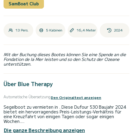
SamBoat Club
13 Pers.
5 Kabinen
16,4 Meter
2024
Mit der Buchung dieses Bootes können Sie eine Spende an die
Fondation de la Mer leisten und so den Schutz der Ozeane
unterstützen.
Über Blue Therapy
Automatische Übersetzung
Den Originaltext anzeigen
Segelboot zu vermieten in . Diese Dufour 530 Baujahr 2024
bietet ein hervorragendes Preis-Leistungs-Verhältnis für
eine Kreuzfahrt von einigen Tagen oder sogar einigen
Wochen.
Die ganze Beschreibung anzeigen
Das Segelboot ist 16 Meter lang und hat 80 PS. Die 5