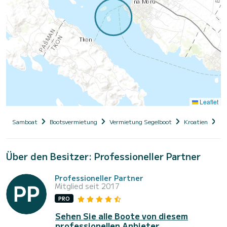
Leaflet
Samboat
Bootsvermietung
Vermietung Segelboot
Kroatien
Da
Über den Besitzer: Professioneller Partner
Professioneller Partner
Mitglied seit 2017
PRO
Sehen Sie alle Boote von diesem
professionellen Anbieter