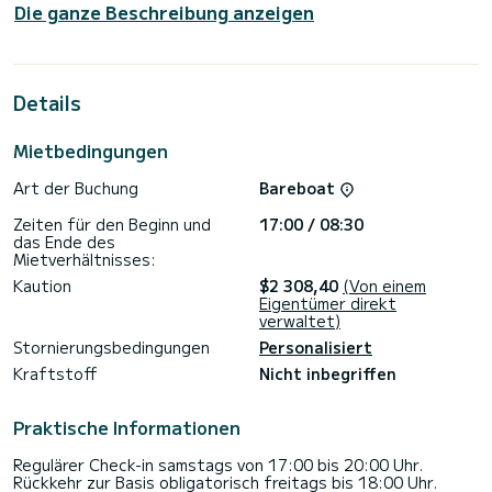
Die ganze Beschreibung anzeigen
Das Segelboot ist 14 Meter lang und hat 60 PS. Die 4
Kabinen bieten Platz für 10 Passagiere während der Fahrt.
Für Ihren Komfort verfügt Sylke über 4 Toiletten mit Dusche
Details
Dieses Boot ist mit einem Rollgroßsegel und einer Rollgenua
ausgestattet. Es verfügt über folgende Ausstattung:
Autopilot, Bugstrahlruder, Lautsprecher, WLAN und
Mietbedingungen
Internet, Deckdusche, Plancha, Badeplattform.
Art der Buchung
Bareboat
Buchungsanfragen und Angebote werden direkt von
SamBoat bearbeitet. Über die Plattform erhalten Sie die
Zeiten für den Beginn und
17:00 / 08:30
das Ende des
Mietverhältnisses:
Kaution
$2 308,40
(Von einem
Eigentümer direkt
verwaltet)
Stornierungsbedingungen
Personalisiert
Kraftstoff
Nicht inbegriffen
Praktische Informationen
Regulärer Check-in samstags von 17:00 bis 20:00 Uhr.
Rückkehr zur Basis obligatorisch freitags bis 18:00 Uhr.