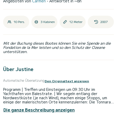
Angeboten von
Carmen
- Antwortet in ~8h
10 Pers.
3 Kabinen
12 Meter
2007
Mit der Buchung dieses Bootes können Sie eine Spende an die
Fondation de la Mer leisten und so den Schutz der Ozeane
unterstützen.
Über Justine
Automatische Übersetzung
Den Originaltext anzeigen
Programm | Treffen und Einsteigen um 09:30 Uhr im
Yachthafen von Balestrate. | Wir segeln entlang der
Nordwestküste (je nach Wind), machen einige Stopps, um
einige der malerischsten Orte kennenzulernen: Die Tonnara
di Scopello, den Strand von Guidaloca, die zahlreichen
Die ganze Beschreibung anzeigen
Buchten des Naturschutzgebiets des Zingaro-Parks. An
Bord wird eine leichte Mahlzeit serviert. | Gegen 16:00 Uhr