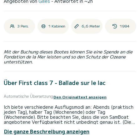
Angeboten von
Gilles
- Antwortet in ~2h
3 Pers.
1 Kabinen
6,6 Meter
1984
Mit der Buchung dieses Bootes können Sie eine Spende an die
Fondation de la Mer leisten und so den Schutz der Ozeane
unterstützen.
Über First class 7 - Ballade sur le lac
Automatische Übersetzung
Den Originaltext anzeigen
Ich biete verschiedene Ausflugsmodi an: Abends (praktisch
jeden Tag), halber Tag (Wochenende) oder Tag
(Wochenende). Bitte beachten Sie, dass die von SamBoat
angebotene Verfügbarkeit nicht unbedingt genau ist. (Dies
liegt außerhalb meiner Kontrolle, die Art und Weise, wie die
Die ganze Beschreibung anzeigen
Site konfiguriert ist, ist sehr einschränkend). Ich werde die
Verfügbarkeit während unseres Austauschs bestätigen.