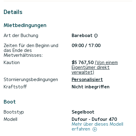
Für Ihren Komfort verfügt Unforgettable über 2 Toiletten
mit Dusche
Details
Es ist unter anderem mit folgender Ausrüstung
ausgestattet: Autopilot, Bugstrahlruder, TV,
Mietbedingungen
Außenlautsprecher, USB-Steckdose, Grillplatte,
Badeplattform.
Art der Buchung
Bareboat
Bitte fordern Sie Ihr Angebot direkt über die Plattform an,
Zeiten für den Beginn und
09:00 / 17:00
das Ende des
Mietverhältnisses:
Kaution
$5 767,50
(Von einem
Eigentümer direkt
verwaltet)
Stornierungsbedingungen
Personalisiert
Kraftstoff
Nicht inbegriffen
Boot
Bootstyp
Segelboot
Modell
Dufour - Dufour 470
Mehr über dieses Modell
erfahren