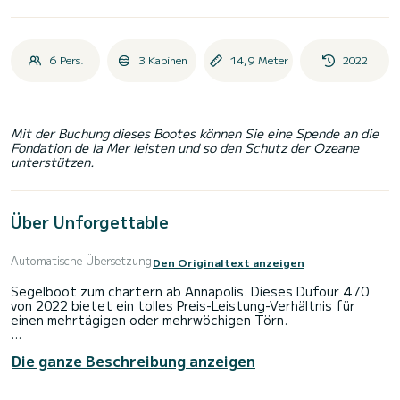
6 Pers.
3 Kabinen
14,9 Meter
2022
Mit der Buchung dieses Bootes können Sie eine Spende an die
Fondation de la Mer leisten und so den Schutz der Ozeane
unterstützen.
Über Unforgettable
Automatische Übersetzung
Den Originaltext anzeigen
Segelboot zum chartern ab Annapolis. Dieses Dufour 470
von 2022 bietet ein tolles Preis-Leistung-Verhältnis für
einen mehrtägigen oder mehrwöchigen Törn.
Das Segelboot ist 15 Meter lang und verfügt über 60 PS.
Die ganze Beschreibung anzeigen
Mit seinen 3 Kabinen kann das Schiff bis zu 6 Personen für
einen Törn aufnehmen.