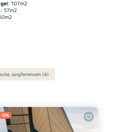
egel
: 107m2
s
: 57m2
 50m2
ische Jungferninseln (4)
-8%