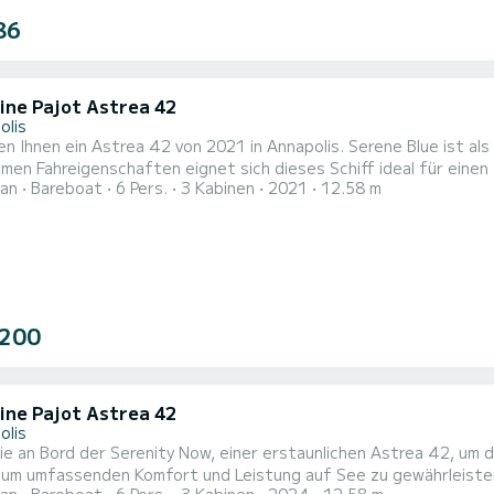
86
ine Pajot Astrea 42
olis
en Ihnen ein Astrea 42 von 2021 in Annapolis. Serene Blue ist a
en Fahreigenschaften eignet sich dieses Schiff ideal für einen
an
Bareboat
6 Pers.
3 Kabinen
2021
12.58 m
sslichen Törn auf diesem Katamaran mit 13 Metern Länge verbrin
 200
ine Pajot Astrea 42
olis
ie an Bord der Serenity Now, einer erstaunlichen Astrea 42, um
fassenden Komfort und Leistung auf See zu gewährleisten. Sie werden eine außergewöhnliche Kreuzfahrt