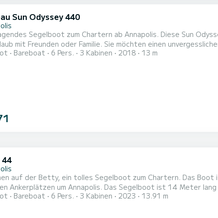
au Sun Odyssey 440
olis
agendes Segelboot zum Chartern ab Annapolis. Diese Sun Odysse
laub mit Freunden oder Familie. Sie möchten einen unvergesslic
ot
Bareboat
6 Pers.
3 Kabinen
2018
13 m
en? Sie können mit bis zu 6 Personen an Bord kommen und die 3 
letten mit Dusche Es ist unter anderem mit folgender Ausrüstung ausgestattet: Badeplattform,
lruder, US...
71
 44
olis
en auf der Betty, ein tolles Segelboot zum Chartern. Das Boot 
Annapolis. Das Segelboot ist 14 Meter lang und verfügt über 57 PS. Mit seinen 3 Kabinen kann das
ot
Bareboat
6 Pers.
3 Kabinen
2023
13.91 m
onen für einen Törn aufnehmen. Dieses Dufour 44 verfügt über 3 Toiletten mit Dusche. Es ist unter anderem
ender Ausrüstung ausgestattet: Klimaanlage, Außenlautsprecher,