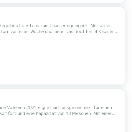
s Segelboot bestens zum Chartern geeignet. Mit seinen
Woche und mehr. Das Boot hat 4 Kabinen
änge von 13 Metern wird es Ihr perfekter Begleiter sein,
um einen einzigartigen Urlaub auf dem Wasser in der Umgebung von Annapolis zu verbringen. Dieses Dufour 430 verfügt ü...
ce Voile von 2021 eignet sich ausgezeichnet für einen
en einzigartigen Urlaub auf dem Wasser in der Umgebung
von Annapolis zu verbringen. Dieses Bali Catspace Voile verfügt über 3 Toiletten mit Dusche. Es ist unter anderem mi...