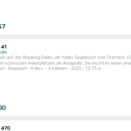
57
 41
olis
en auf der Breaking Dawn, ein tolles Segelboot zum Chartern. 
 Ankerplätzen um Annapolis. Sie möchten einen unvergesslichen Törn auf diesem Segelboot mit 13 Metern
ot
Bareboat
6 Pers.
3 Kabinen
2025
12.75 m
bringen? Sie können mit bis zu 6 Personen an Bord kommen und die 3 komfo
verfügt Breaking Dawn über 2 Toil
00
 470