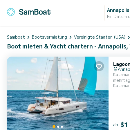
Annapolis
Ein Datum 
Samboat
Bootsvermietung
Vereinigte Staaten (USA)
Boot mieten & Yacht chartern - Annapolis,
Lagoon
Annap
Katamara
mehrtägigen oder mehrwöch
Katamar
Gesamtlä
$1
ab