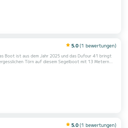
5.0
(1 bewertungen)
Das Boot ist aus dem Jahr 2025 und das Dufour 41 bringt
rtablen Kabinen genießen. Für Ihren Komfort
etten mit Dusche Es ist unter anderem mit folgender Ausrüstung ausgestattet: Autopilo...
5.0
(1 bewertungen)