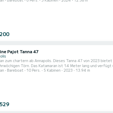
an
Bareboat
6 Pers.
3 Kabinen
2024
12.58 m
3 Meter langen Katamaran erleben. Sie können während der Kreu
strea 42 ist mit 3 Toiletten mit Dusche ausgestattet. Sie verfügt über folgende
tung...
 200
ine Pajot Tanna 47
olis
n zum chartern ab Annapolis. Dieses Tanna 47 von 2023 bietet e
rwöchigen Törn. Das Katamaran ist 14 Meter lang und verfügt üb
an
Bareboat
10 Pers.
5 Kabinen
2023
13.94 m
für einen Törn aufnehmen. Für Ihren Komfort verfügt ZenSation über 5 Toiletten
er Ausrüstung ausgestattet: Autopilot, Außenbordmotor, Deckdus
 529