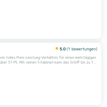
zfahrt bis zu 7 Passagiere unterbringen und die 3 Kabinen
5.0
(1 bewertungen)
in tolles Preis-Leistung-Verhältnis für einen mehrtägigen
er 57 PS. Mit seinen 5 Kabinen kann das Schiff bis zu 10
 mit Dusche Es ist unter anderem mit
che, Entsalzungsanlage, Klimaanlage, Elektrowinch,...