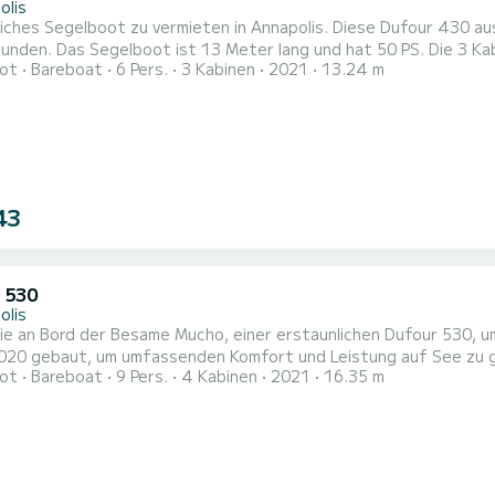
olis
iches Segelboot zu vermieten in Annapolis. Diese Dufour 430 aus 
 3 Kabinen bieten Platz für 6 Passagiere bei Fahrten. Diese
ot
Bareboat
6 Pers.
3 Kabinen
2021
13.24 m
it 2 Toiletten mit Dusche ausgestattet. Dieses Boot ist mit einem Lattengroßsegel und einer Rollgenua
attet. Es verfügt über folgende Ausstattung: Autopilot, Bugst
43
 530
olis
ie an Bord der Besame Mucho, einer erstaunlichen Dufour 530, u
gebaut, um umfassenden Komfort und Leistung auf See zu gewährleisten. Das Segelboot ist 1
ot
Bareboat
9 Pers.
4 Kabinen
2021
16.35 m
abinen bieten während der Fahrt Platz für 9 Passagiere. Für Ihren Komfort verfügt Besame Mucho über 2 Toiletten
tattet. Es verfügt über folgende
ung:...