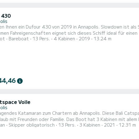
 430
olis
en Ihnen ein Dufour 430 von 2019 in Annapolis. Slowdown ist al
n Fahreigenschaften eignet sich dieses Schiff ideal für einen Törn von einer 
ot
Bareboat
13 Pers.
4 Kabinen
2019
13.24 m
m Komfort und eine Kapazität von 13 Personen. Mit einer Gesamtl
44,46
tspace Voile
olis
agendes Katamaran zum Chartern ab Annapolis. Diese Bali Catspa
der Familie. Das Boot hat 3 Kabinen mit allem Komfort und eine Kapazität von 13 Personen. Mit einer
an
Skipper obligatorisch
13 Pers.
3 Kabinen
2021
12.31 m
nge von 12 Metern wird es Ihr perfekter Begleiter sein, um ein