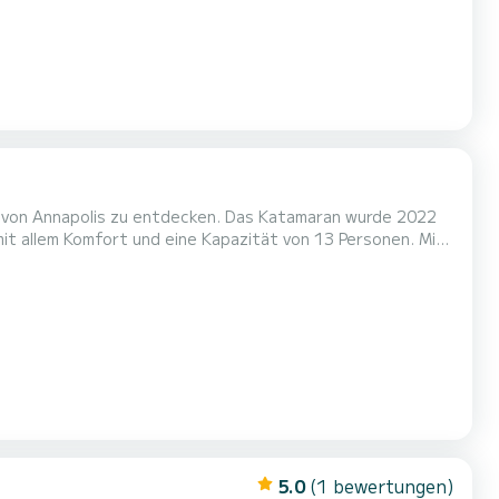
n von Annapolis zu entdecken. Das Katamaran wurde 2022
m einen einzigartigen Urlaub auf dem Wasser in der
Umgebung von Annapolis zu verbringen. Für Ihren Komfort verfügt Sia über 2 Toiletten mit Dusche Es ist unter anderem mi...
5.0
(1 bewertungen)