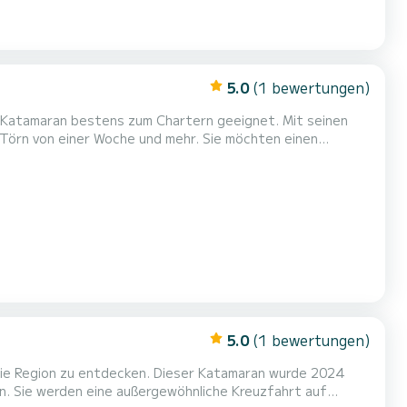
5.0
(1 bewertungen)
ls Katamaran bestens zum Chartern geeignet. Mit seinen
 Törn von einer Woche und mehr. Sie möchten einen
gen? Sie können mit bis zu 6 Personen an Bord kommen und
die 3 komfortablen Kabinen genießen. Für Ihren Komfort verfügt Serene Blue über 3 Toiletten mit Dusche Es ist unter anderem mi...
5.0
(1 bewertungen)
 die Region zu entdecken. Dieser Katamaran wurde 2024
 auf