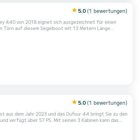
5.0
(1 bewertungen)
y 440 von 2018 eignet sich ausgezeichnet für einen
hen Törn auf diesem Segelboot mit 13 Metern Länge
komfortablen Kabinen genießen. Für Ihren Komfort verfügt
5.0
(1 bewertungen)
ist aus dem Jahr 2023 und das Dufour 44 bringt Sie zu den
 Elektrowinch, Entsalzungsanlage, Autopilot...