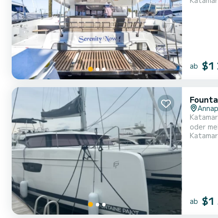
Katamar
diesem 1
mit vollem Komfort nutzen. Diese A
Ausstat
$1
ab
Founta
Annap
Katamara
oder meh
Katamar
Personen 
folgend
$1
ab