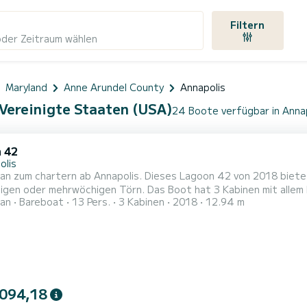
Filtern
oder Zeitraum wählen
Maryland
Anne Arundel County
Annapolis
 Vereinigte Staaten (USA)
24 Boote verfügbar in Anna
 42
olis
n zum chartern ab Annapolis. Dieses Lagoon 42 von 2018 bietet e
igen Törn. Das Boot hat 3 Kabinen mit allem Komfort und eine Kapazität von 13 Personen. Mit einer
an
Bareboat
13 Pers.
3 Kabinen
2018
12.94 m
nge von 13 Metern wird es Ihr perfekter Begleiter sein, um ein
 094,18