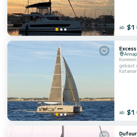
$1
ab
Excess
Annap
Kommen 
gebaut und verspricht
Katamar
einer Ge
$1
ab
Dufour