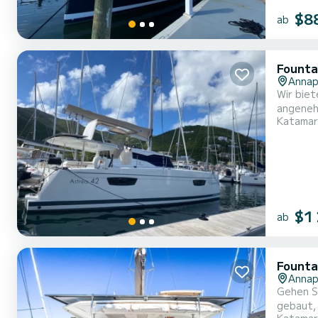
$8
ab
Founta
Annap
Wir biet
angenehm
Katamar
unverge
$1
ab
Founta
Annap
Gehen S
gebaut, um um