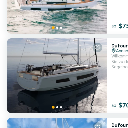
$7
ab
Dufour
Annap
Willkomm
Sie zu den schönsten
Segelbo
Länge ver
$7
ab
Dufour