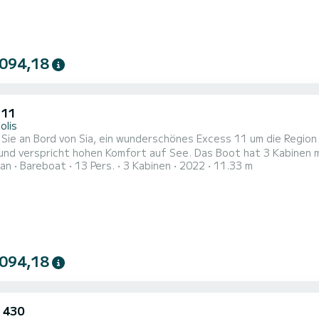
 094,18
 11
olis
Sie an Bord von Sia, ein wunderschönes Excess 11 um die Regio
 hohen Komfort auf See. Das Boot hat 3 Kabinen mit allem Komfort und eine Kapazität von 13 Personen. Mit
an
Bareboat
13 Pers.
3 Kabinen
2022
11.33 m
samtlänge von 11 Metern wird es Ihr perfekter Begleiter sein, u
 094,18
 430