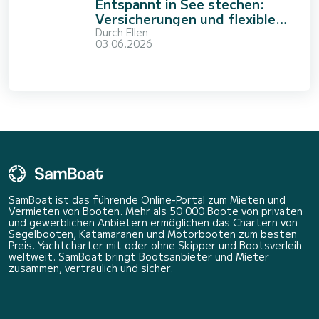
Entspannt in See stechen:
Versicherungen und flexible
Optionen von SamBoat
Durch
Ellen
03.06.2026
SamBoat ist das führende Online-Portal zum Mieten und
Vermieten von Booten. Mehr als 50 000 Boote von privaten
und gewerblichen Anbietern ermöglichen das Chartern von
Segelbooten, Katamaranen und Motorbooten zum besten
Preis. Yachtcharter mit oder ohne Skipper und Bootsverleih
weltweit. SamBoat bringt Bootsanbieter und Mieter
zusammen, vertraulich und sicher.