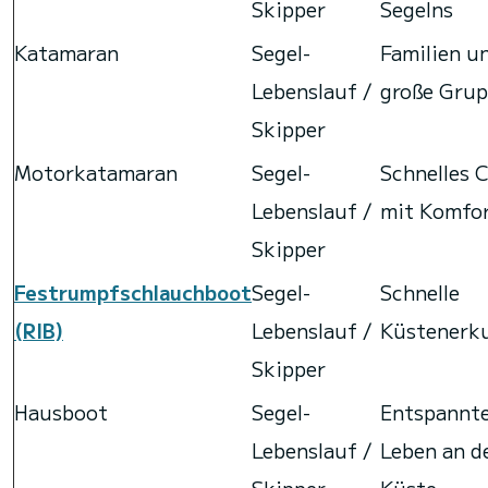
Skipper
Segelns
Katamaran
Segel-
Familien u
Lebenslauf /
große Gru
Skipper
Motorkatamaran
Segel-
Schnelles 
Lebenslauf /
mit Komfo
Skipper
Festrumpfschlauchboot
Segel-
Schnelle
(RIB)
Lebenslauf /
Küstenerk
Skipper
Hausboot
Segel-
Entspannt
Lebenslauf /
Leben an d