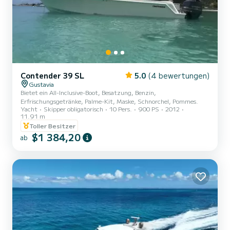
Contender 39 SL
5.0
(4 bewertungen)
Gustavia
Bietet ein All-Inclusive-Boot, Besatzung, Benzin,
Erfrischungsgetränke, Palme-Kit, Maske, Schnorchel, Pommes.
Yacht
Skipper obligatorisch
10 Pers.
900 PS
2012
11.91 m
Toller Besitzer
$1 384,20
ab