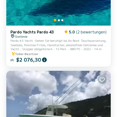
Pardo Yachts Pardo 43
5.0
(2 bewertungen)
Gustavia
Pardo 43 Yacht. Gehen Sie beruhigt los An Bord: Tauchausrüstung,
Seabobs, Pommes Frites, Handtücher, alkoholfreie Getränke und
Yacht
Skipper obligatorisch
12 Pers.
880 PS
2022
14 m
Alkohol
Toller Besitzer
$2 076,30
ab