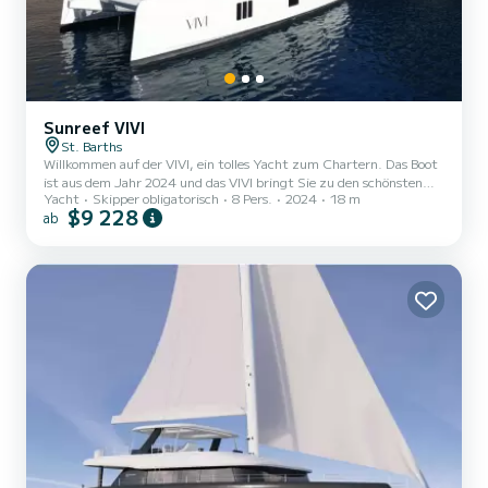
Sunreef VIVI
St. Barths
Willkommen auf der VIVI, ein tolles Yacht zum Chartern. Das Boot
ist aus dem Jahr 2024 und das VIVI bringt Sie zu den schönsten
Yacht
Skipper obligatorisch
8 Pers.
2024
18 m
Ankerplätzen um . Das Boot hat 4 Kabinen mit allem Komfort und
$9 228
ab
eine Kapazität von 8 Personen. Mit einer Gesamtlänge von 18
Metern wird es Ihr perfekter Begleiter sein, um einen einzigartigen
Urlaub auf dem Wasser in der Umgebung von zu verbringen. Es ist
unter anderem mit folgender Ausrüstung ausgestattet: TV,
Außenlautsprecher, WLAN...