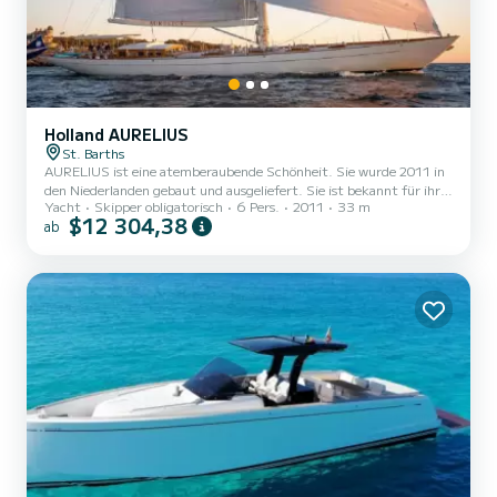
Holland AURELIUS
St. Barths
AURELIUS ist eine atemberaubende Schönheit. Sie wurde 2011 in
den Niederlanden gebaut und ausgeliefert. Sie ist bekannt für ihre
Yacht
Skipper obligatorisch
6 Pers.
2011
33 m
einzigartige Mischung aus Stil und Leistung. Mit ihr zu segeln
$12 304,38
ab
bedeutet, in der Tradition der "Grand Classics" zu kreuzen,
kombiniert mit der Leistung einer modernen Super-Yacht. Mit
ihrer offenen Unterkunft wird AURELIUS zu einem richtigen
Zuhause fernab von zu Hause. Sie bietet ein Gesamtkonzept aus
dezentem Honduras-Mahagoni und cremefarbenen Verkleidungen
mit Kasta...