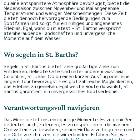
du eine entspanntere Atmosphäre bevorzugst, bietet die
Nebensaison zwischen November und Mai angenehme
Temperaturen und weniger Menschenmengen. Diese Zeit
bietet dennoch hervorragende Bedingungen zum
Bootfahren und sorgt für ein ruhiges und angenehmes
Erlebnis. Egal, wann du mietest – St. Barths verspricht
atemberaubende Landschaften und unvergessliche
Momente auf dem Wasser.
Wo segeln in St. Barths?
Segeln in St. Barths bietet viele großartige Ziele zum
Entdecken. Beliebte Orte sind unter anderem Gustavia,
Colombier, St. Jean. Ob du einen kurzen Ausflug oder eine
längere Tour bevorzugst – es gibt zahlreiche Möglichkeiten,
das Erlebnis zu genießen. Egal welche Route du wählst, St.
Barths garantiert ein unvergessliches Bootserlebnis.
Verantwortungsvoll navigieren
Das Meer bietet uns einzigartige Momente. Es zu genießen
bedeutet auch, zu lernen, es zu respektieren: die marinen
Ökosysteme zu bewahren, seinen Einfluss zu begrenzen und
die Orte zu schützen, die wir erkunden. Erfahren Sie, wie
SamBoat mit der Fondation de la Mer zusammenarbeitet
, um