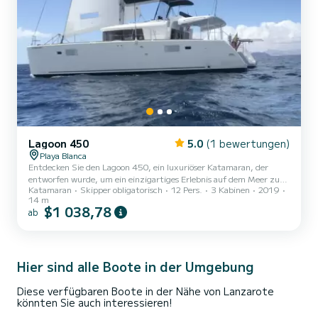
Lagoon 450
5.0
(1 bewertungen)
Playa Blanca
Entdecken Sie den Lagoon 450, ein luxuriöser Katamaran, der
entworfen wurde, um ein einzigartiges Erlebnis auf dem Meer zu
Katamaran
Skipper obligatorisch
12 Pers.
3 Kabinen
2019
bieten. Mit einer Länge von 13,96 Metern und einer Breite von
14 m
7,84 Metern ist dieser elegante und geräumige Katamaran ideal
$1 038,78
ab
für Gruppen- oder Familienausflüge und garantiert Komfort,
Privatsphäre und Spaß. 4-Stunden- und 8-Stunden-Ausflüge
Hier sind alle Boote in der Umgebung
Diese verfügbaren Boote in der Nähe von Lanzarote
könnten Sie auch interessieren!