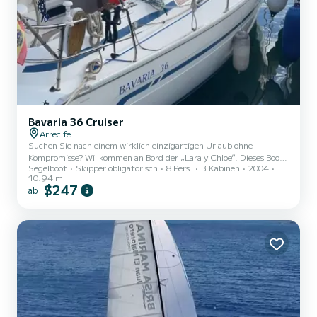
Bavaria 36 Cruiser
Arrecife
Suchen Sie nach einem wirklich einzigartigen Urlaub ohne
Kompromisse? Willkommen an Bord der „Lara y Chloe“. Dieses Boot
Segelboot
Skipper obligatorisch
8 Pers.
3 Kabinen
2004
ist erstklassig ausgestattet und bietet die perfekte Balance
10.94 m
zwischen dem Charme des maritimen Lebens und modernem
$247
ab
Komfort. Es ist der ideale Rückzugsort für Paare, Familien oder
Reisende, die Lanzarote aus einer einzigartigen Perspektive erleben
möchten: sanft vom Meer geschaukelt und die spektakulärsten
Sonnenuntergänge der Insel vom Deck aus genießen.