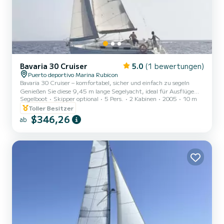
Bavaria 30 Cruiser
5.0
(1 bewertungen)
Puerto deportivo Marina Rubicon
Bavaria 30 Cruiser – komfortabel, sicher und einfach zu segeln
Genießen Sie diese 9,45 m lange Segelyacht, ideal für Ausflüge
Segelboot
Skipper optional
5 Pers.
2 Kabinen
2005
10 m
mit Familie oder Freunden. Mit 2 Doppelkabinen, einem
umwandelbaren Salon und einem Bad bietet sie Platz für bis zu 5
Toller Besitzer
Personen in absolutem Komfort. Ausgestattet mit einem Volvo-
$346,26
ab
Penta-Motor, einer komplett ausgestatteten Küche, einem
geräumigen Cockpit mit Tisch und Bimini-Top. Ihr geringer
Tiefgang (1,40 m) macht sie perfekt zum Ankern in Buchten. Ein
vielseitiges, ge...