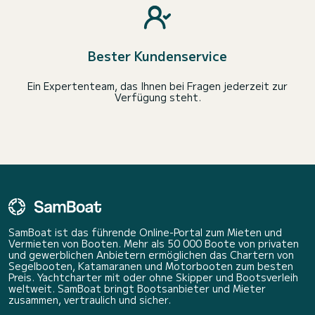
Bester Kundenservice
Ein Expertenteam, das Ihnen bei Fragen jederzeit zur
Verfügung steht.
SamBoat ist das führende Online-Portal zum Mieten und
Vermieten von Booten. Mehr als 50 000 Boote von privaten
und gewerblichen Anbietern ermöglichen das Chartern von
Segelbooten, Katamaranen und Motorbooten zum besten
Preis. Yachtcharter mit oder ohne Skipper und Bootsverleih
weltweit. SamBoat bringt Bootsanbieter und Mieter
zusammen, vertraulich und sicher.