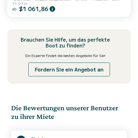
11.97 m
Tatsächlich konnte Lagoon dank der Vorschläge der Besitzer einen
$1 061,86
ab
noch gemütlicheren, noch angenehmeren und entschieden
zeitgenössischen Katamaran vorschlagen: so entstand der 400,
eine Hommage an seine berühmten Vorgänger, die 410 S2 und 380
S2. Treu seinem Vorgänger ist der 400 sowohl für Küsten- als auch
f...
Brauchen Sie Hilfe, um das perfekte
Boot zu finden?
Ein Experte findet die besten Angebote für Sie!
Fordern Sie ein Angebot an
Die Bewertungen unserer Benutzer
zu ihrer Miete