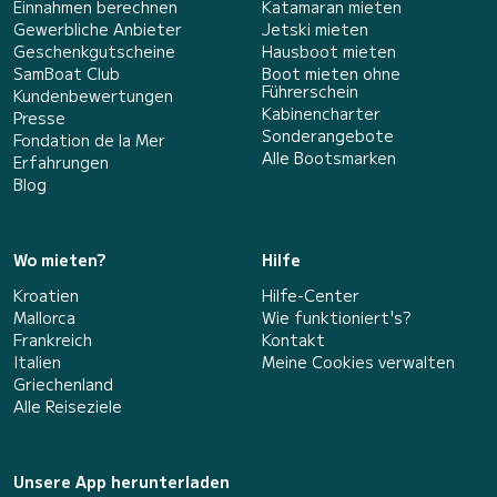
Einnahmen berechnen
Katamaran mieten
Gewerbliche Anbieter
Jetski mieten
Geschenkgutscheine
Hausboot mieten
SamBoat Club
Boot mieten ohne
Führerschein
Kundenbewertungen
Kabinencharter
Presse
Sonderangebote
Fondation de la Mer
Alle Bootsmarken
Erfahrungen
Blog
Wo mieten?
Hilfe
Kroatien
Hilfe-Center
Mallorca
Wie funktioniert's?
Frankreich
Kontakt
Italien
Meine Cookies verwalten
Griechenland
Alle Reiseziele
Unsere App herunterladen