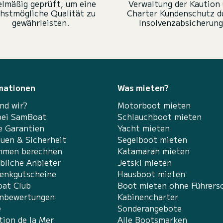
elmäßig geprüft, um eine
Verwaltung der Kaution
hstmögliche Qualität zu
Charter Kundenschutz d
gewährleisten.
Insolvenzabsicherung
mationen
Was mieten?
nd wir?
Motorboot mieten
bei SamBoat
Schlauchboot mieten
e Garantien
Yacht mieten
auen & Sicherheit
Segelboot mieten
hmen berechnen
Katamaran mieten
bliche Anbieter
Jetski mieten
enkgutscheine
Hausboot mieten
at Club
Boot mieten ohne Führers
nbewertungen
Kabinencharter
e
Sonderangebote
tion de la Mer
Alle Bootsmarken