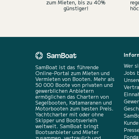
zum Mieten, bis zu 40%
reg
günstiger!
höc
Infor
Wer si
SamBoat ist das führende
Jobs 
Online-Portal zum Mieten und
Vermieten von Booten. Mehr als
Unser
50 000 Boote von privaten und
Vertr
gewerblichen Anbietern
Einna
ermöglichen das Chartern von
Gewer
Segelbooten, Katamaranen und
Motorbooten zum besten Preis.
Gesch
Yachtcharter mit oder ohne
SamBo
Skipper und Bootsverleih
Kunde
weltweit. SamBoat bringt
Press
Bootsanbieter und Mieter
Fonda
zusammen, vertraulich und