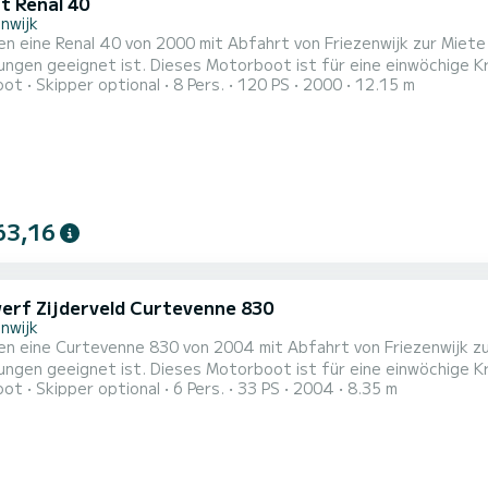
t Renal 40
nwijk
en eine Renal 40 von 2000 mit Abfahrt von Friezenwijk zur Miete 
ngen geeignet ist. Dieses Motorboot ist für eine einwöchige Kr
oot
Skipper optional
8 Pers.
120 PS
2000
12.15 m
fügt über 3 Kabinen mit allem Komfort und einer Kapazität von 
63,16
erf Zijderveld Curtevenne 830
nwijk
en eine Curtevenne 830 von 2004 mit Abfahrt von Friezenwijk zur
ngen geeignet ist. Dieses Motorboot ist für eine einwöchige Kr
oot
Skipper optional
6 Pers.
33 PS
2004
8.35 m
fügt über 2 Kabinen mit allem Komfort und einer Kapazität von 