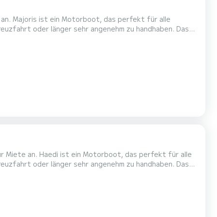
an. Majoris ist ein Motorboot, das perfekt für alle
euzfahrt oder länger sehr angenehm zu handhaben. Das
8 Personen. Mit einer Gesamtlänge von 12 Metern ist es
Ihr bester Verbündeter für einen außergewöhnlichen Urlaub auf dem Wasser in der Umgebung von Friezenwijk Wir laden Sie ein, e...
 Miete an. Haedi ist ein Motorboot, das perfekt für alle
euzfahrt oder länger sehr angenehm zu handhaben. Das
6 Personen. Mit einer Gesamtlänge von 8 Metern ist es Ihr
bester Verbündeter für einen außergewöhnlichen Urlaub auf dem Wasser in der Umgebung von Friezenwijk Wir laden Sie ein...