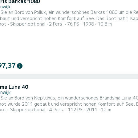
ris Barkas 1080
nwijk
Sie an Bord von Pollux, ein wunderschönes Barkas 1080 um die R
spricht hohen Komfort auf See. Das Boot hat 1 Kabinen mit allem Komfort und eine Kapazität von 2 Personen.
oot
Skipper optional
2 Pers.
76 PS
1998
10.8 m
r Gesamtlänge von 11 Metern wird es Ihr perfekter Begleiter sei
Umgebung von Friezenwijk zu verbringen. Barkas 1080 ist
97,37
ma Luna 40
nwijk
Sie an Bord von Neptunus, ein wunderschönes Brandsma Luna 40 
de 2011 gebaut und verspricht hohen Komfort auf See. Das Boot hat 2 Kabinen mit allem Komfort und eine
oot
Skipper optional
4 Pers.
112 PS
2011
12 m
t von 4 Personen. Mit einer Gesamtlänge von 12 Metern wird es I
auf dem Wasser in d