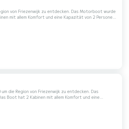
egion von Friezenwijk zu entdecken. Das Motorboot wurde
n, um einen einzigartigen Urlaub auf dem Wasser in der
 ausgestattet mit 1 Toiletten mit...
um die Region von Friezenwijk zu entdecken. Das
hr perfekter Begleiter sein, um einen einzigartigen Urlaub
er Umgebung von Friezenwijk zu verbringen. Dieses Brandsma Luna 40 verfügt über 2 Toi...