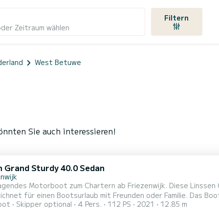
Filtern
oder Zeitraum wählen
derland
West Betuwe
nnten Sie auch interessieren!
n Grand Sturdy 40.0 Sedan
nwijk
agendes Motorboot zum Chartern ab Friezenwijk. Diese Linssen 
r einen Bootsurlaub mit Freunden oder Familie. Das Boot hat 2 Kabinen mit allem Komfort und eine Kapazität von 4
oot
Skipper optional
4 Pers.
112 PS
2021
12.85 m
. Mit einer Gesamtlänge von 13 Metern wird es Ihr perfekter Be
in der Umgebung von Friezenwijk zu verbringen.