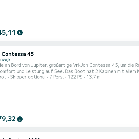
45,11
n Contessa 45
nwijk
e an Bord von Jupiter, großartige Vri-Jon Contessa 45, um die 
g auf See. Das Boot hat 2 Kabinen mit allem Komfort und eine Kapazität von 4 Personen. Mit einer
oot
Skipper optional
7 Pers.
122 PS
13.7 m
nge von 14 Metern wird es Ihr perfekter Begleiter sein, um ei
von Friezenwijk zu verbringen. Für Ihren Komfort verfügt Jupit
79,32