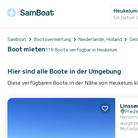
Heukelum
Ein Datum 
Samboat
Bootsvermietung
Niederlande, Holland
Gel
Boot mieten
119 Boote verfügbar in Heukelum
Hier sind alle Boote in der Umgebung
Diese verfügbaren Boote in der Nähe von Heukelum kö
Linsse
Frieze
Hervorr
ausgezeichnet fü
Motorb
Personen