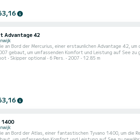
63,16
it Advantage 42
nwijk
e an Bord der Mercurius, einer erstaunlichen Advantage 42, um
gebaut, um umfassenden Komfort und Leistung auf See zu gewährleisten. Das Boot verfügt übe
oot
Skipper optional
6 Pers.
2007
12.85 m
und einer Kapazität von 6 Personen. Mit einer Gesamtlänge von 
63,16
 1400
nwijk
ie an Bord der Atlas, einer fantastischen Tyvano 1400, um die 
, um umfassenden Komfort und Leistung auf See zu gewährleisten. Das Boot verfügt über 5 Kabin