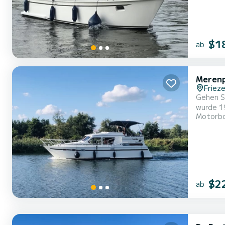
$1
ab
Merenp
Frieze
Gehen S
wurde 1993 
Motorb
Komfort 
$2
ab