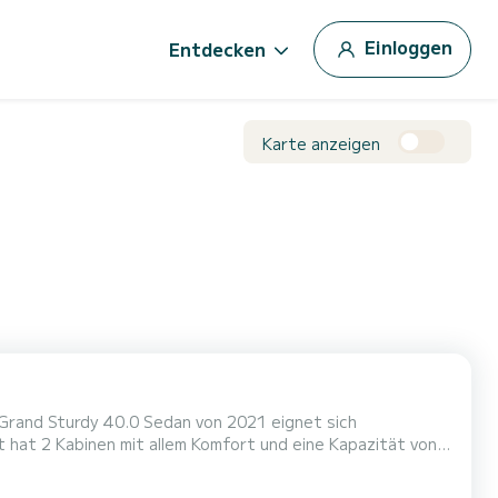
Einloggen
Entdecken
Karte anzeigen
Grand Sturdy 40.0 Sedan von 2021 eignet sich
gleiter sein, um einen einzigartigen Urlaub auf dem Wasser
 Linssen Grand Sturdy 40.0 Sedan ist ausgestattet...