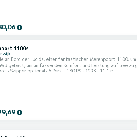
80,06
oort 1100s
nwijk
ie an Bord der Lucida, einer fantastischen Merenpoort 1100, um
gebaut, um umfassenden Komfort und Leistung auf See zu gewährleisten. Das Boot verfügt übe
oot
Skipper optional
6 Pers.
130 PS
1993
11.1 m
und einer Kapazität von 6 Personen. Mit einer Gesamtlänge von 
29,69