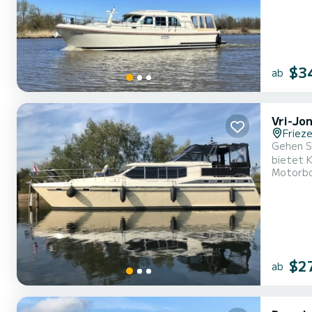
$3
ab
Vri-Jo
Frieze
Gehen Si
bietet Komfort und Leistun
Motorb
Gesamtlä
$2
ab