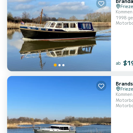
Branda
Frieze
Kommen 
1998 gebaut und ver
Motorb
Mit eine
$1
ab
Brands
Frieze
Kommen 
Motorboot wur
Motorb
Kapazitä