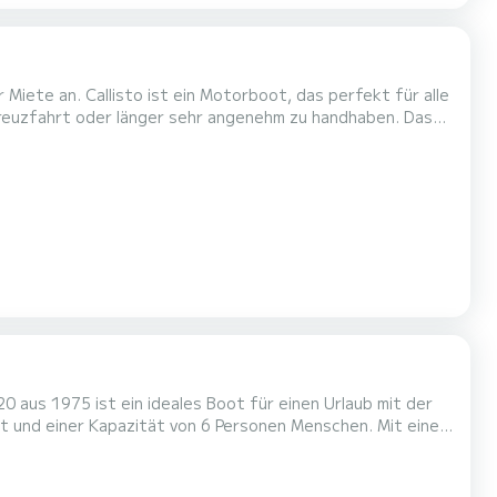
 Miete an. Callisto ist ein Motorboot, das perfekt für alle
euzfahrt oder länger sehr angenehm zu handhaben. Das
4 Personen. Mit einer Gesamtlänge von 10 Metern ist es
Ihr bester Verbündeter für einen außergewöhnlichen Urlaub auf dem Wasser in der Umgebung von Friezenwijk Buchungsanfr...
0 aus 1975 ist ein ideales Boot für einen Urlaub mit der
ergewöhnlichen Urlaub auf dem Wasser in der Umgebung
gebot werden Sie von einem SamBoat-Experten bei Ihrem U...