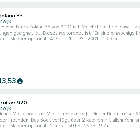
Solano 33
nwijk
en eine Pedro Solano 33 von 2001 mit Abfahrt von Friezenwijk zur
ngen geeignet ist. Dieses Motorboot ist für eine einwöchige Kr
oot
Skipper optional
4 Pers.
100 PS
2001
10.3 m
fügt über 2 Kabinen mit allem Komfort und einer Kapazität von 
13,53
ruiser 920
nwijk
iches Motorboot zur Miete in Friezenwijk. Dieser Boarnkruiser 92
 Kabinen mit allem Komfort und einer Kapazität von 6 Personen Menschen. Mit einer
oot
Skipper optional
6 Pers.
50 PS
1975
9.2 m
änge von 9 Metern ist es Ihr bester Verbündeter für einen auß
von Friezenwijk Zögern Sie nicht, uns zu kontaktieren Für ein An