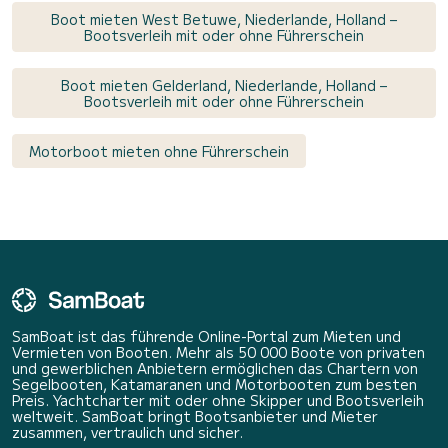
Boot mieten West Betuwe, Niederlande, Holland –
Bootsverleih mit oder ohne Führerschein
Boot mieten Gelderland, Niederlande, Holland –
Bootsverleih mit oder ohne Führerschein
Motorboot mieten ohne Führerschein
SamBoat ist das führende Online-Portal zum Mieten und
Vermieten von Booten. Mehr als 50 000 Boote von privaten
und gewerblichen Anbietern ermöglichen das Chartern von
Segelbooten, Katamaranen und Motorbooten zum besten
Preis. Yachtcharter mit oder ohne Skipper und Bootsverleih
weltweit. SamBoat bringt Bootsanbieter und Mieter
zusammen, vertraulich und sicher.