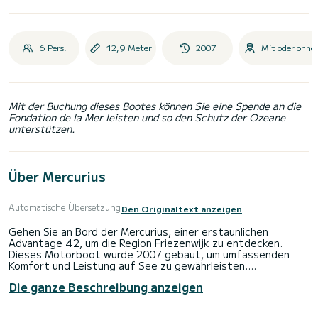
6 Pers.
12,9 Meter
2007
Mit oder ohne
Mit der Buchung dieses Bootes können Sie eine Spende an die
Fondation de la Mer leisten und so den Schutz der Ozeane
unterstützen.
Über Mercurius
Automatische Übersetzung
Den Originaltext anzeigen
Gehen Sie an Bord der Mercurius, einer erstaunlichen
Advantage 42, um die Region Friezenwijk zu entdecken.
Dieses Motorboot wurde 2007 gebaut, um umfassenden
Komfort und Leistung auf See zu gewährleisten.
Die ganze Beschreibung anzeigen
Das Boot verfügt über 3 Kabinen mit allem Komfort und
einer Kapazität von 6 Personen. Mit einer Gesamtlänge von
13 Metern wird es Ihr bester Verbündeter sein, um einen