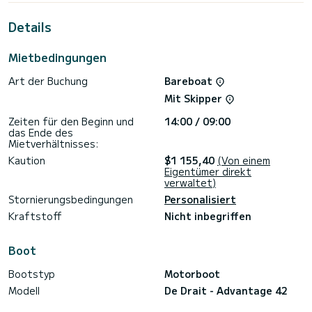
außergewöhnlichen Urlaub auf dem Wasser in der Umgebung
von Friezenwijk
Details
Mietbedingungen
Wenn Sie welche haben, zu verbringen Bei Fragen zum Boot
oder den Charterbedingungen können Sie über die Samboat-
Art der Buchung
Bareboat
Plattform eine Nachricht senden. Ein SamBoat-Berater
beantwortet Ihre Fragen und bietet Ihnen unsere besten
Mit Skipper
Zeiten für den Beginn und
14:00 / 09:00
das Ende des
Mietverhältnisses:
Kaution
$1 155,40
(Von einem
Eigentümer direkt
verwaltet)
Stornierungsbedingungen
Personalisiert
Kraftstoff
Nicht inbegriffen
Boot
Bootstyp
Motorboot
Modell
De Drait - Advantage 42