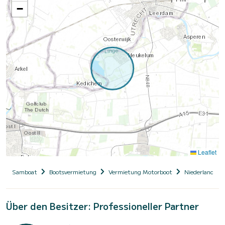
−
Leaflet
Samboat
Bootsvermietung
Vermietung Motorboot
Niederlande, H
Über den Besitzer: Professioneller Partner