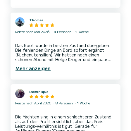
Insgesamt hatten wir einen wunderschönen
Ausflug auf dem Wasser und können den
Bootsverleih uneingeschränkt weiterempfehlen.
Thomas
Reiste nach Mai 2026
4 Personen
1 Woche
Das Boot wurde in besten Zustand übergeben.
Die fehlenden Dinge an Bord sofort ergänzt
(Küchenutensilien). Wir hatten noch einen
schönen Abend mit Helge Kröger und ein paar
Freunden und Mitarbeitern des Yachtservice,
Mehr anzeigen
bevor es los ging :-) Ein sehr nettes,
zuvorkommendes Team. Der Törn war Mega und
auch die Übergabe nach dem Törn einfach und
Dominique
Reiste nach April 2026
8 Personen
1 Woche
Die Yachten sind in einem schlechteren Zustand,
als auf dem Profil ersichtlich, aber das Preis-
Leistungs-Verhältnis ist gut. Gerade für
Anfänger-Skipper/Crews geeignet.