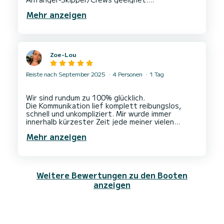
Der Service ist ebenfalls gut und freundlich.
Mehr anzeigen
Dies war meine zweite Anmietung bei Starsails
Zoe-Lou
Reiste nach September 2025
4 Personen
1 Tag
Wir sind rundum zu 100% glücklich.
Die Kommunikation lief komplett reibungslos,
schnell und unkompliziert. Mir wurde immer
innerhalb kürzester Zeit jede meiner vielen
Fragen beantwortet. Und auch vor Ort konnten
Mehr anzeigen
wir uns super flexibel und spontan treffen, immer
wenn wir wollten. Uns wurde das Boot erklärt und
wir durften direkt mit einem guten Bauchgefühl
losschippern, obwohl das unsere aller erste
Bootserfahrung überhaupt war. Super
Weitere Bewertungen zu den Booten
freundliche, tolle Menschen.
anzeigen
Auch das Boot selbst ist noch viel größer,
gemütlicher und schöner als auf den Fotos. Wir
haben uns sofort wie Zuhause gefühlt und wären
gerne noch viel länger geblieben.
Außerdem ist auch die Gegend wunderschön. Man