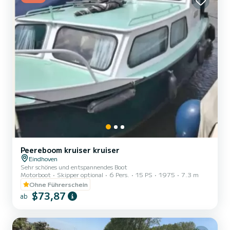
Peereboom kruiser kruiser
Eindhoven
Sehr schönes und entspannendes Boot
Motorboot
Skipper optional
6 Pers.
15 PS
1975
7.3 m
Ohne Führerschein
$73,87
ab