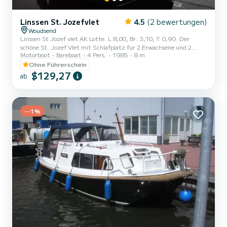
Linssen St. Jozefvlet
4.5
(2 bewertungen)
Woudsend
Linssen St Jozef vlet AK Lotte. L:8,00, Br: 3,10, T: 0,90. Der
schöne St. Jozef Vlet mit Schlafplatz für 2 Erwachsene und 2
Motorboot
Bareboat
4 Pers.
1985
8 m
Kinder und einfach zu steuern mit Bugstrahlruder. Führerschein
nicht erforderlich. Küchenausstattung für 6 Personen und 1
Ohne Führerschein
Kühlschrank im Bug, 2-Personen-Bett im Bug und 2 separate
$129,27
ab
Betten im Achterdeck. Das Boot verfügt über Innen- und
Außensteuerstand mit Sonnendach und Badeleiter. Der
Abfahrtshafen ist Woudsend im Herzen von Friesland, in der Nähe
von Sneek, Snekerme...
--1%