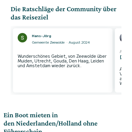
kann Städtchen erkunden, viele süße Inseln
anfahren, am Strand liegen oder sich einfach
Die Ratschläge der Community über
treiben lassen.
Wir haben nichts zu beanstanden und würden
das Reiseziel
diese Erfahrung und vor allem auch dieses Boot
Hans-Jörg
Gemeente Zeewolde
August 2024
Automa
Wunderschönes Gebiet, von Zeewolde über
Den O
Muiden, Utrecht, Gouda, Den Haag, Leiden
Abwec
Verke
am Ab
Ein Boot mieten in
den Niederlanden/Holland ohne
Führerschein