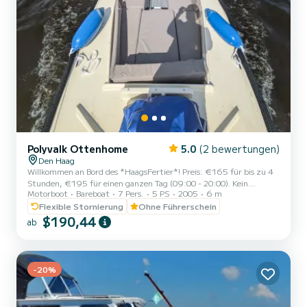
Polyvalk Ottenhome
5.0
(2 bewertungen)
Den Haag
Willkommen an Bord des *HaagsFertier*! Preis: €165 für bis zu 4
Stunden, €195 für einen ganzen Tag (09:00 - 20:00). Kein
Motorboot
Bareboat
7 Pers.
5 PS
2005
6 m
Bootsführerschein erforderlich. Interessiert an einer Fahrt mit
einem Kapitän? Buchen Sie eine 2-stündige Tour für €250 oder eine
Flexible Stornierung
Ohne Führerschein
3,5-stündige Tour für €350,-. Kapitän inbegriffen. DM uns bei
$190,44
ab
Fragen! NEU: Mehr als 7 Personen? Kein Problem! Wir können ein
zweites Boot anbieten, damit Sie insgesamt mit bis zu 14 Personen
segeln können. Unser blauer Kumpel HaagsFertier ist be...
-20%