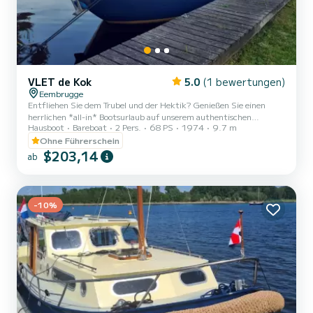
VLET de Kok
5.0
(1 bewertungen)
Eembrugge
Entfliehen Sie dem Trubel und der Hektik? Genießen Sie einen
herrlichen *all-in* Bootsurlaub auf unserem authentischen
Hausboot
Bareboat
2 Pers.
68 PS
1974
9.7 m
niederländischen Motorboot von fast 10 Metern Länge. Dieses
Schiff zeichnet sich durch sein offenes Cockpit aus, in dem Sie sich
Ohne Führerschein
entspannen und ein Getränk an der frischen Luft genießen können.
$203,14
ab
Das Boot ist mit viel hochglänzendem Teakholz ausgestattet, was
ihm ein nostalgisches Aussehen verleiht. Der Einstieg erfolgt
bequem über das Cockpit und während der Fahrt kann die 2. Per...
-10%