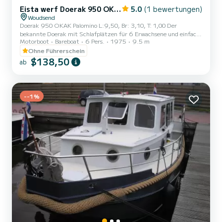
Eista werf Doerak 950 OKAK
5.0
(1 bewertungen)
Woudsend
Doerak 950 OKAK Palomino L:9,50, Br: 3,10, T: 1,00 Der
bekannte Doerak mit Schlafplätzen für 6 Erwachsene und einfach
Motorboot
Bareboat
6 Pers.
1975
9.5 m
zu fahren mit Bugstrahlruder. Kein Führerschein erforderlich.
Küchenausstattung für 6 Personen und 1 Kühlschrank im Salon. 2
Ohne Führerschein
geräumige separate Einzelbetten im Bug, ein Doppelbett und im
$138,50
ab
Heck 2 separate Betten. Das gesamte Schiff verfügt über
Warmluftheizung, Badeleiter, WC und geräumiges Steuerhaus mit
Zeltverdeck. Der Abfahrtshafen ist Woudsend, im Herzen von
Friesland, in...
--1%