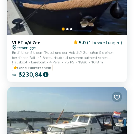
VLET v/d Zee
5.0
(1 bewertungen)
Eembrugge
Entfliehen Sie dem Trubel und der Hektik? Genießen Sie einen
herrlichen *all-in* Bootsurlaub auf unserem authentischen
Hausboot
Bareboat
4 Pers.
75 PS
1986
10.8 m
niederländischen Motorboot von fast 11 Metern Länge. Dieses Boot
zeichnet sich durch sein großes und geschlossenes Cockpit aus, in
Ohne Führerschein
dem viel Platz zum Zusammensitzen ist. Im Inneren finden Sie viel
$230,84
ab
abgerundetes und hochglanzlackiertes Holz, das dem Boot eine
gemütliche Ausstrahlung verleiht. Der Einstieg erfolgt bequem
über die geschlossene Plicht, und die 2 separaten Schlafzimme...