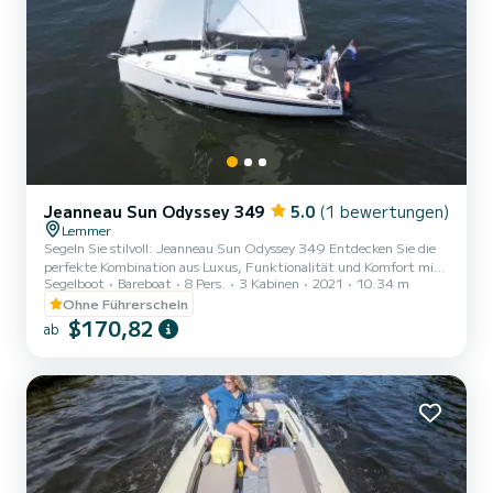
Jeanneau Sun Odyssey 349
5.0
(1 bewertungen)
Lemmer
Segeln Sie stilvoll: Jeanneau Sun Odyssey 349 Entdecken Sie die
perfekte Kombination aus Luxus, Funktionalität und Komfort mit
Segelboot
Bareboat
8 Pers.
3 Kabinen
2021
10.34 m
der Jeanneau Sun Odyssey 349. Diese sorgfältig konzipierte
Segelyacht bietet alles, was Sie für eine unvergessliche Zeit auf
Ohne Führerschein
dem Wasser benötigen. Das Boot ist mit einem einzigartigen
$170,82
ab
Hubkiel ausgestattet, der einen variablen Tiefgang von 1,25
Metern bis 2,55 Metern ermöglicht. Dies ist die ideale
Kombination, um ruhiges Segeln (und Schwimmen) im flachen
Wasser zu geni...