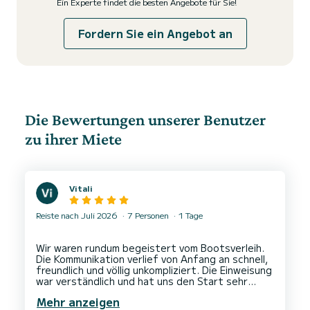
Ein Experte findet die besten Angebote für Sie!
Fordern Sie ein Angebot an
Die Bewertungen unserer Benutzer
zu ihrer Miete
Vitali
Reiste nach Juli 2026
7 Personen
1 Tage
Wir waren rundum begeistert vom Bootsverleih.
Die Kommunikation verlief von Anfang an schnell,
freundlich und völlig unkompliziert. Die Einweisung
war verständlich und hat uns den Start sehr
leicht gemacht. Auch die Parksituation vor Ort
Mehr anzeigen
war problemlos.