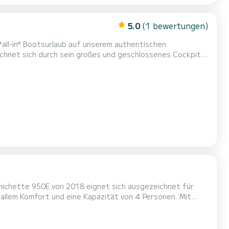
5.0
(1 bewertungen)
 *all-in* Bootsurlaub auf unserem authentischen
chnet sich durch sein großes und geschlossenes Cockpit
el abgerundetes und hochglanzlackiertes Holz, das dem Boot
 die geschlossene Plicht, und die 2 separaten
ichette 950E von 2018 eignet sich ausgezeichnet für
m einen einzigartigen Urlaub auf dem Wasser in der