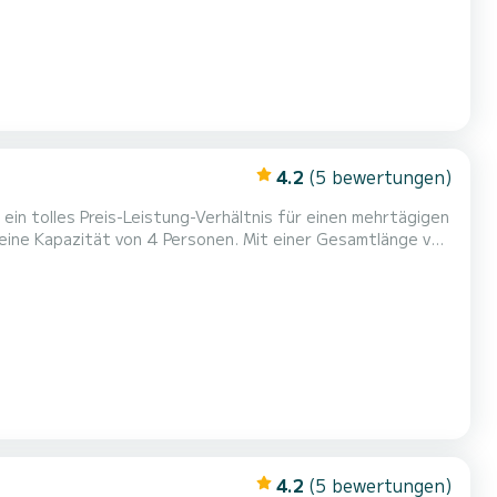
4.2
(5 bewertungen)
in tolles Preis-Leistung-Verhältnis für einen mehrtägigen
 Urlaub auf dem Wasser in der Umgebung von Drachten zu
verbringen. Für Ihren Komfort verfügt Campi 400 II über 1 Toiletten mit Dusche Es ist unter anderem mit folgender A...
4.2
(5 bewertungen)