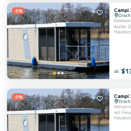
Campi 
-5%
Drach
Kommen 
wurde 2022 gebau
Hausbo
Personen
$1
ab
Campi 
-5%
Drach
Hervorr
mit Freunden oder Familie. Das Boot hat 
Hausbo
9 Metern