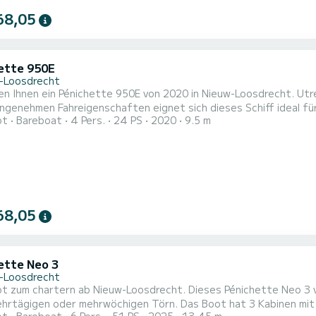
68,05
ette 950E
-Loosdrecht
ten Ihnen ein Pénichette 950E von 2020 in Nieuw-Loosdrecht. Ut
genehmen Fahreigenschaften eignet sich dieses Schiff ideal für einen T
ot
Bareboat
4 Pers.
24 PS
2020
9.5 m
mit allem Komfort und eine Kapazität von 4 Personen. Mit einer
68,05
ette Neo 3
-Loosdrecht
 zum chartern ab Nieuw-Loosdrecht. Dieses Pénichette Neo 3 von
 mehrwöchigen Törn. Das Boot hat 3 Kabinen mit allem Komfort und eine Kapazität von 6 Personen. Mit