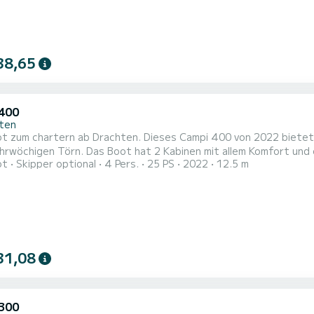
38,65
400
ten
 zum chartern ab Drachten. Dieses Campi 400 von 2022 bietet e
abinen mit allem Komfort und eine Kapazität von 4 Personen. Mit einer Gesamtlänge von
ot
Skipper optional
4 Pers.
25 PS
2022
12.5 m
n wird es Ihr perfekter Begleiter sein, um einen einzigartigen
31,08
300