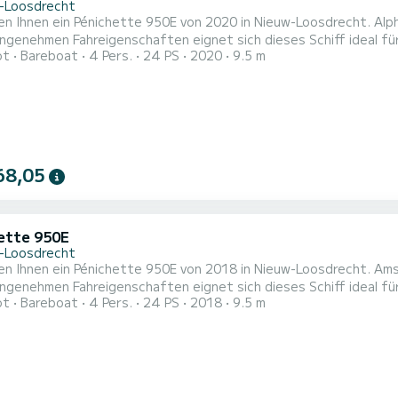
-Loosdrecht
en Ihnen ein Pénichette 950E von 2020 in Nieuw-Loosdrecht. Al
genehmen Fahreigenschaften eignet sich dieses Schiff ideal für einen T
ot
Bareboat
4 Pers.
24 PS
2020
9.5 m
mit allem Komfort und eine Kapazität von 4 Personen. Mit einer
r sein, um einen einzigartigen Urlaub auf dem Wasser in der Umgebung
68,05
ette 950E
-Loosdrecht
ten Ihnen ein Pénichette 950E von 2018 in Nieuw-Loosdrecht. Am
genehmen Fahreigenschaften eignet sich dieses Schiff ideal für einen T
ot
Bareboat
4 Pers.
24 PS
2018
9.5 m
mit allem Komfort und eine Kapazität von 4 Personen. Mit einer
r sein, um einen einzigartigen Urlaub auf dem Wasser in der Umgebung