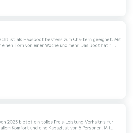
recht ist als Hausboot bestens zum Chartern geeignet. Mit
örn von einer Woche und mehr. Das Boot hat 1
 Gesamtlänge von 10 Metern wird es Ihr perfekter
Begleiter sein, um einen einzigartigen Urlaub auf dem Wasser in der Umgebung von Nieuw-Loosdrecht zu verbringen. Für Ihren Kom...
 2025 bietet ein tolles Preis-Leistung-Verhältnis für