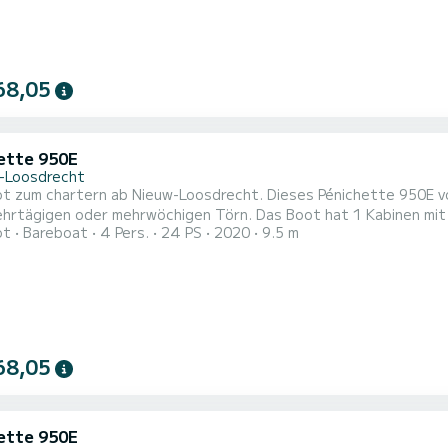
68,05
ette 950E
-Loosdrecht
 zum chartern ab Nieuw-Loosdrecht. Dieses Pénichette 950E von
 mehrwöchigen Törn. Das Boot hat 1 Kabinen mit allem Komfort und eine Kapazität von 4 Personen. Mit
ot
Bareboat
4 Pers.
24 PS
2020
9.5 m
samtlänge von 10 Metern wird es Ihr perfekter Begleiter sein, u
oosdrecht zu verbringen. Pénichette 950E ist ausgestattet mit 1 Toiletten mit Dusche. Es ist unter
..
68,05
ette 950E