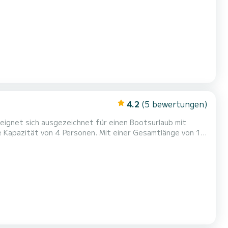
m einen einzigartigen Urlaub auf dem Wasser in der
4.2
(5 bewertungen)
ignet sich ausgezeichnet für einen Bootsurlaub mit
em Wasser in der Umgebung von zu verbringen.
s ist unter andere...