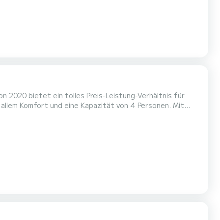
 2020 bietet ein tolles Preis-Leistung-Verhältnis für
m einen einzigartigen Urlaub auf dem Wasser in der