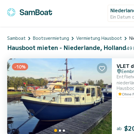
Niederlan
Ein Datum 
Samboat
Bootsvermietung
Vermietung Hausboot
Ni
Hausboot mieten - Niederlande, Holland
49 
VLET d
-10%
Eemb
Entflieh
niederlä
Hausbo
entspan
Ohne F
was ihm 
$2
ab