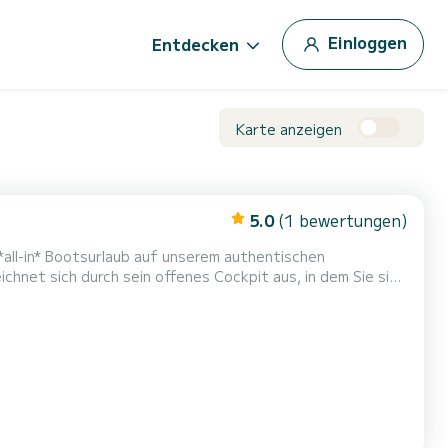
Einloggen
Entdecken
Karte anzeigen
5.0
(1 bewertungen)
 *all-in* Bootsurlaub auf unserem authentischen
hnet sich durch sein offenes Cockpit aus, in dem Sie sich
Boot ist mit viel hochglänzendem Teakholz ausgestattet,
 über das Cockpit und während der Fahrt kann die 2. Per...