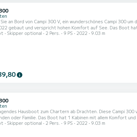
300
ten
Sie an Bord von Campi 300 V, ein wunderschönes Campi 300 um 
t und verspricht hohen Komfort auf See. Das Boot hat 1 Kabinen mit allem Komfort und eine Kapazität von 2
ot
Skipper optional
2 Pers.
9 PS
2022
9.03 m
. Mit einer Gesamtlänge von 9 Metern wird es Ihr perfekter Begl
39,80
300
ten
agendes Hausboot zum Chartern ab Drachten. Diese Campi 300 v
1 Kabinen mit allem Komfort und eine Kapazität von 2 Personen. Mit einer Gesamtlänge von
ot
Skipper optional
2 Pers.
9 PS
2022
9.03 m
 wird es Ihr perfekter Begleiter sein, um einen einzigartigen 