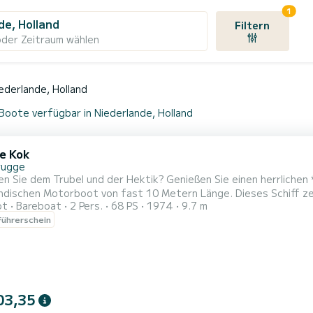
1
de, Holland
Filtern
oder Zeitraum wählen
ederlande, Holland
Boote verfügbar in Niederlande, Holland
e Kok
rugge
en Sie dem Trubel und der Hektik? Genießen Sie einen herrlichen
ndischen Motorboot von fast 10 Metern Länge. Dieses Schiff zeic
ot
Bareboat
2 Pers.
68 PS
1974
9.7 m
nen und ein Getränk an der frischen Luft genießen können. Das 
ührerschein
ein nostalgisches Aussehen verleiht. Der Einstieg erfolgt bequem
03,35