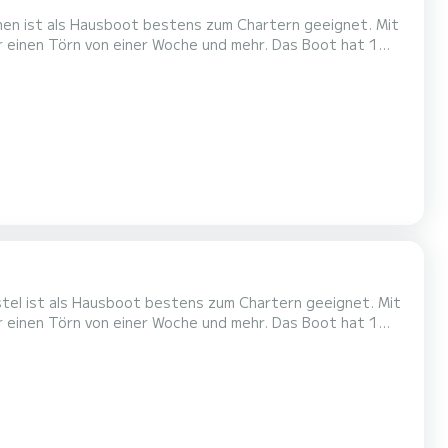
phen ist als Hausboot bestens zum Chartern geeignet. Mit
örn von einer Woche und mehr. Das Boot hat 1
 Gesamtlänge von 10 Metern wird es Ihr perfekter
 von Nieuw-Loosdrecht zu verbringen. Pénichette
stel ist als Hausboot bestens zum Chartern geeignet. Mit
örn von einer Woche und mehr. Das Boot hat 1
 Gesamtlänge von 10 Metern wird es Ihr perfekter
 von Nieuw-Loosdrecht zu verbringen. Für Ihren