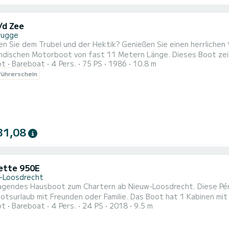
/d Zee
rugge
en Sie dem Trubel und der Hektik? Genießen Sie einen herrlichen
ändischen Motorboot von fast 11 Metern Länge. Dieses Boot zei
ot
Bareboat
4 Pers.
75 PS
1986
10.8 m
dem viel Platz zum Zusammensitzen ist. Im Inneren finden Sie vi
ührerschein
ütliche Ausstrahlung verleiht. Der Einstieg erfolgt bequem über
mme...
31,08
ette 950E
-Loosdrecht
agendes Hausboot zum Chartern ab Nieuw-Loosdrecht. Diese Pén
Freunden oder Familie. Das Boot hat 1 Kabinen mit allem Komfort und eine Kapazität von 4 Personen. Mit
ot
Bareboat
4 Pers.
24 PS
2018
9.5 m
samtlänge von 10 Metern wird es Ihr perfekter Begleiter sein, u
oosdrecht zu verbringen. Pénichette 950E ist ausgestattet mit 1 Toiletten mit Dusche. Es ist unter
..