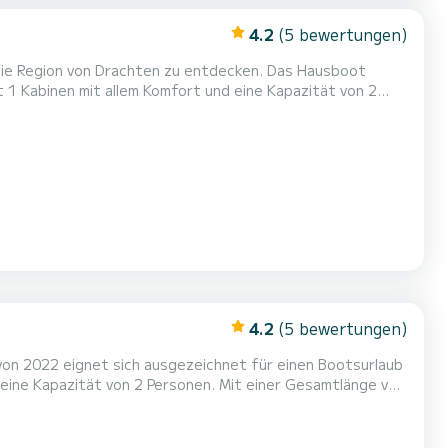
4.2
(5 bewertungen)
die Region von Drachten zu entdecken. Das Hausboot
eiter sein, um einen einzigartigen Urlaub auf dem Wasser
in der Umgebung von Drachten zu verbringen. Für Ihren Komfort verfügt Campi 300 V über 1 Toiletten mit Dusche Es ist unter an...
4.2
(5 bewertungen)
on 2022 eignet sich ausgezeichnet für einen Bootsurlaub
Urlaub auf dem Wasser in der Umgebung von Drachten zu
verbringen. Für Ihren Komfort verfügt Campi 300 VI über 1 Toiletten mit Dusche Es ist unter anderem mit folgender Aus...