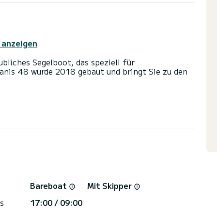
 anzeigen
liches Segelboot, das speziell für
anis 48 wurde 2018 gebaut und bringt Sie zu den
 Komfort und bietet Platz für 11 Passagiere. Mit
S wird es Ihr bester Freund sein, wenn Sie
ern von
 Dusche ausgestattet.
 und einer Rollgenua ausgestattet. Es verfügt
ßenbordmotor, Bugstrahlruder, Lautsprecher,
Bareboat
Mit Skipper
orm ein Angebot anzufordern. Wir werden uns mit
s
17:00 / 09:00