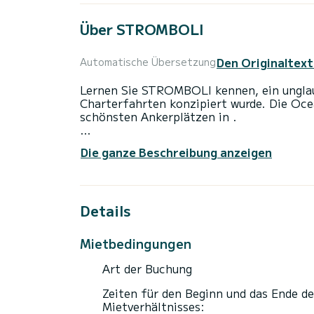
Über STROMBOLI
Den Originaltext
Automatische Übersetzung
Lernen Sie STROMBOLI kennen, ein unglaub
Charterfahrten konzipiert wurde. Die Oce
schönsten Ankerplätzen in .
Das Boot verfügt über 5 Kabinen mit allem
Die ganze Beschreibung anzeigen
einer Gesamtlänge von 15 Metern und 80 P
außergewöhnliche Ferien auf den Gewäss
Diese Oceanis 48 ist mit 3 Toiletten mit
Details
Dieses Boot ist mit einem Lattengroßsegel
über folgende Ausstattung: Autopilot, Au
Mietbedingungen
Deckdusche.
Art der Buchung
Wir laden Sie ein, direkt über die Plattf
Zeiten für den Beginn und das Ende de
Mietverhältnisses: