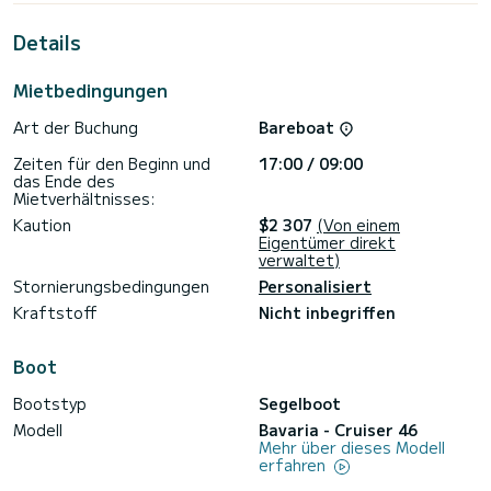
außergewöhnliche Ferien auf den Gewässern der Marina
Tankerkomerc verbringen.>
Details
Dieser Cruiser 46 ist mit 3 Toiletten mit Dusche
ausgestattet.
Mietbedingungen
Dieses Boot ist mit einem Rollgroßsegel und einer Rollgenua
Art der Buchung
Bareboat
ausgestattet. Es verfügt über folgende Ausstattung:
Autopilot, Bugstrahlruder, USB-Anschluss, Deckdusche,
Zeiten für den Beginn und
17:00 / 09:00
Badeplattform.
das Ende des
Mietverhältnisses:
Buchungsanfragen und Angebote werden direkt von
SamBoat bearbeitet. Über die Plattform erhalten Sie die
Kaution
$2 307
(Von einem
Eigentümer direkt
verwaltet)
Stornierungsbedingungen
Personalisiert
Kraftstoff
Nicht inbegriffen
Boot
Bootstyp
Segelboot
Modell
Bavaria - Cruiser 46
Mehr über dieses Modell
erfahren