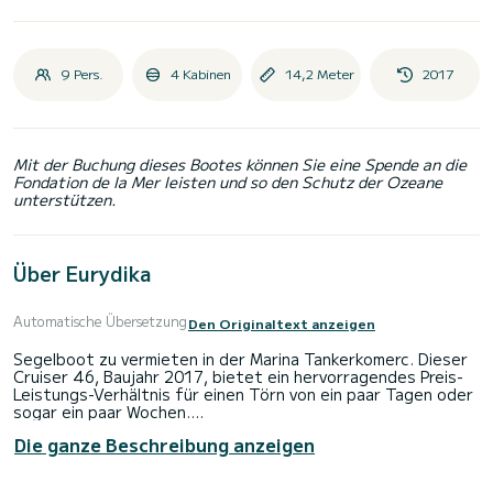
9 Pers.
4 Kabinen
14,2 Meter
2017
Mit der Buchung dieses Bootes können Sie eine Spende an die
Fondation de la Mer leisten und so den Schutz der Ozeane
unterstützen.
Über Eurydika
Automatische Übersetzung
Den Originaltext anzeigen
Segelboot zu vermieten in der Marina Tankerkomerc. Dieser
Cruiser 46, Baujahr 2017, bietet ein hervorragendes Preis-
Leistungs-Verhältnis für einen Törn von ein paar Tagen oder
sogar ein paar Wochen.
Die ganze Beschreibung anzeigen
Das Boot verfügt über 4 Kabinen mit allem Komfort und
bietet Platz für 9 Passagiere. Mit einer Gesamtlänge von 14
Metern und 55 PS wird es Ihr bester Freund sein, wenn Sie