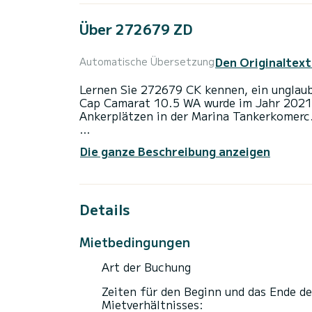
Über 272679 ZD
Den Originaltext
Automatische Übersetzung
Lernen Sie 272679 CK kennen, ein unglaub
Cap Camarat 10.5 WA wurde im Jahr 2021 
Ankerplätzen in der Marina Tankerkomerc
Das Boot verfügt über 2 voll ausgestattet
Die ganze Beschreibung anzeigen
einer Gesamtlänge von 11 Metern wird es 
außergewöhnlichen Urlaub auf dem Wasse
Für Ihren Komfort verfügt 272679 CK über
Details
Es verfügt über die folgende Ausstattung
Mietbedingungen
Zögern Sie nicht, uns für ein Angebot zu 
Art der Buchung
Zeiten für den Beginn und das Ende de
Mietverhältnisses: