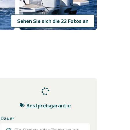
Sehen Sie sich die 22 Fotos an
Bestpreisgarantie
Dauer
Ein Datum oder Zeitraum wählen