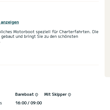
 anzeigen
liches Motorboot speziell für Charterfahrten. Die
gebaut und bringt Sie zu den schönsten
.
e Kabinen und bietet Platz für 4 Personen. Mit
Ihr bester Verbündeter sein, um einen
r in der Umgebung der Marina Tankerkomerc
 2 Toiletten mit Dusche
: Autopilot, Fernseher, Deckdusche, Badeplattform.
kontaktieren, ein SamBoat-Experte wird Ihnen bei
Bareboat
Mit Skipper
s
16:00 / 09:00