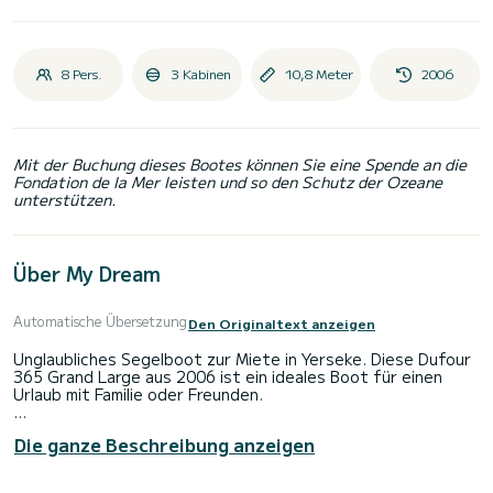
8 Pers.
3 Kabinen
10,8 Meter
2006
Mit der Buchung dieses Bootes können Sie eine Spende an die
Fondation de la Mer leisten und so den Schutz der Ozeane
unterstützen.
Über My Dream
Automatische Übersetzung
Den Originaltext anzeigen
Unglaubliches Segelboot zur Miete in Yerseke. Diese Dufour
365 Grand Large aus 2006 ist ein ideales Boot für einen
Urlaub mit Familie oder Freunden.
Das Boot verfügt über 3 Kabinen mit allem Komfort und
Die ganze Beschreibung anzeigen
einer Kapazität oder 8 Personen. Mit einer Gesamtlänge von
11 Metern wird es Ihr bester Verbündeter sein, um einen
außergewöhnlichen Urlaub auf dem Wasser in der Umgebung