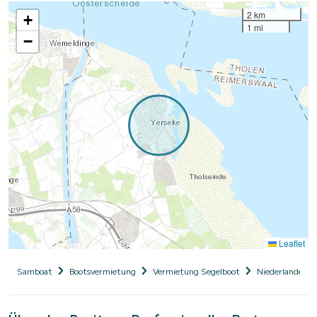
2 km
+
1 mi
−
Leaflet
Samboat
Bootsvermietung
Vermietung Segelboot
Niederlande, Ho