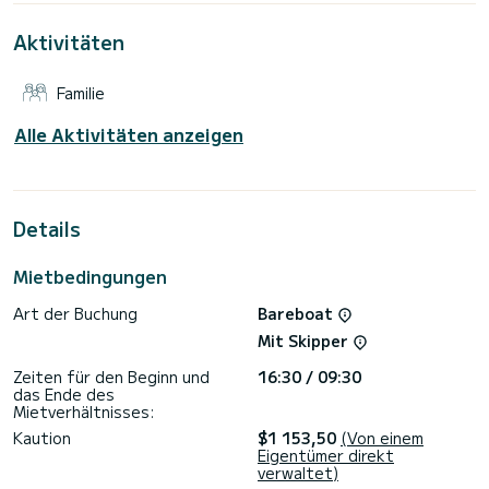
von Yerseke
Aktivitäten
zu verbringen. Für Ihren Komfort verfügt My Dream über 1
Toilette mit Dusche
Familie
Dieses Boot ist mit einem durchgelatteten Großsegel und
einer Rollgenua ausgestattet. Es verfügt über folgende
Ausstattung: Automatik Pilot.
Alle Aktivitäten anzeigen
Zögern Sie nicht, uns für ein Angebot zu kontaktieren, Sie
werden von einem SamBoat-Experten bei Ihrem
Details
Mietbedingungen
Art der Buchung
Bareboat
Mit Skipper
Zeiten für den Beginn und
16:30 / 09:30
das Ende des
Mietverhältnisses:
Kaution
$1 153,50
(Von einem
Eigentümer direkt
verwaltet)