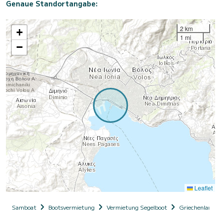
Genaue Standortangabe:
2 km
+
1 mi
−
Leaflet
Samboat
Bootsvermietung
Vermietung Segelboot
Griechenland