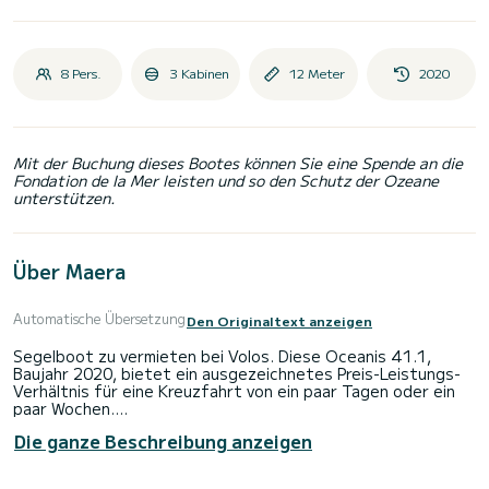
8 Pers.
3 Kabinen
12 Meter
2020
Mit der Buchung dieses Bootes können Sie eine Spende an die
Fondation de la Mer leisten und so den Schutz der Ozeane
unterstützen.
Über Maera
Automatische Übersetzung
Den Originaltext anzeigen
Segelboot zu vermieten bei Volos. Diese Oceanis 41.1,
Baujahr 2020, bietet ein ausgezeichnetes Preis-Leistungs-
Verhältnis für eine Kreuzfahrt von ein paar Tagen oder ein
paar Wochen.
Die ganze Beschreibung anzeigen
Das Boot verfügt über 3 komfortable Kabinen und eine
Bootskapazität von 8 Personen. Mit einer Gesamtlänge von
12 Metern ist es Ihr bester Verbündeter für einen