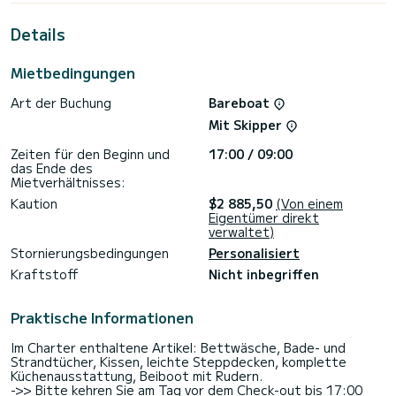
außergewöhnlichen Urlaub auf dem Wasser in der Umgebung
von Volos
Details
Für Ihren Komfort verfügt Maera über 2 Toiletten mit
Dusche
Mietbedingungen
Dieses Boot ist mit einem Rollgroßsegel und einer Rollgenua
Art der Buchung
Bareboat
ausgestattet. Es verfügt insbesondere über folgende
Ausstattung: Autopilot, Bugstrahlruder, USB-Anschluss,
Mit Skipper
Badeplattform
Wenn Sie Fragen zum Boot oder zu den Mietbedingungen
Zeiten für den Beginn und
17:00 / 09:00
haben, können Sie über die Samboat-Plattform eine
das Ende des
Nachricht senden. Ein SamBoat-Berater beantwortet Ihre
Mietverhältnisses:
Kaution
$2 885,50
(Von einem
Eigentümer direkt
verwaltet)
Stornierungsbedingungen
Personalisiert
Kraftstoff
Nicht inbegriffen
Praktische Informationen
Im Charter enthaltene Artikel: Bettwäsche, Bade- und
Strandtücher, Kissen, leichte Steppdecken, komplette
Küchenausstattung, Beiboot mit Rudern.
->> Bitte kehren Sie am Tag vor dem Check-out bis 17:00