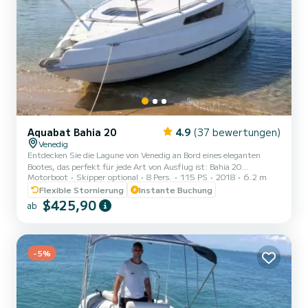
Aquabat Bahia 20
4.9
(37 bewertungen)
Venedig
Entdecken Sie die Lagune von Venedig an Bord eines eleganten
Bootes, das perfekt für jede Art von Ausflug ist: Bahia 20
Motorboot
Skipper optional
8 Pers.
115 PS
2018
6.2 m
ermöglicht es Ihnen, die Stadt und ihre verzauberten Gewässer aus
einer einzigartigen Perspektive zu erleben und unvergessliche
Flexible Stornierung
Instante Buchung
Momente in absolutem Komfort und Stil zu genießen. Tagestouren:
$425,90
ab
Die Schönheit Venedigs unter der Sonne Stellen Sie sich vor, Sie
fahren tagsüber durch die kristallklaren Gewässer der Lagune,
bewundern die architektonischen Wunder und die Magie der ve...
-5%