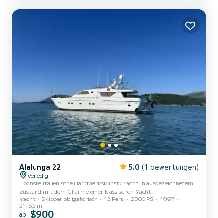
die anspruchsvollsten Gäste zufriedenstellen. Die Schönheit uns...
Alalunga 22
5.0
(1 bewertungen)
Venedig
Höchste italienische Handwerkskunst; Yacht in ausgezeichnetem
Zustand mit dem Charme einer klassischen Yacht.
Yacht
Skipper obligatorisch
12 Pers.
2300 PS
1987
21.52 m
$900
ab