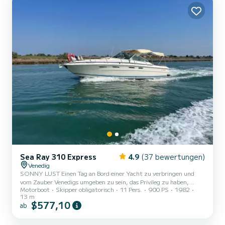
Unvergessliche Ausflüge zu den Wundern der Lagune Erkunden Sie
die...
Sea Ray 310 Express
4.9
(37 bewertungen)
Venedig
SONNY LUST Einen Tag an Bord einer Yacht zu verbringen und
vom Zauber Venedigs umgeben zu sein, das Privileg zu haben,
Motorboot
Skipper obligatorisch
11 Pers.
900 PS
1982
unvergessliche Momente zu verbringen, das ist die Mission der
13 m
Besatzung der Sonny Lust Dieses faszinierende Boot ist ideal für
$577,10
ab
einen Tagesausflug mit der ganzen Familie und den liebsten
Freunden für eine empfohlene Kapazität von 10 Personen an Bord.
Ausgestattet mit allem modernen Komfort wird dieses Boot auch