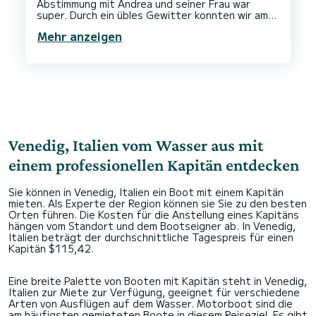
Abstimmung mit Andrea und seiner Frau war
super. Durch ein übles Gewitter konnten wir am
ursprünglich geplantet Termin nicht starten.
Mehr anzeigen
Schnell und unbürokratisch haben wir umbuchen
Venedig, Italien vom Wasser aus mit
einem professionellen Kapitän entdecken
Sie können in Venedig, Italien ein Boot mit einem Kapitän
mieten. Als Experte der Region können sie Sie zu den besten
Orten führen. Die Kosten für die Anstellung eines Kapitäns
hängen vom Standort und dem Bootseigner ab. In Venedig,
Italien beträgt der durchschnittliche Tagespreis für einen
Kapitän $115,42.
Eine breite Palette von Booten mit Kapitän steht in Venedig,
Italien zur Miete zur Verfügung, geeignet für verschiedene
Arten von Ausflügen auf dem Wasser. Motorboot sind die
am häufigsten gemieteten Boote in diesem Reiseziel. Es gibt