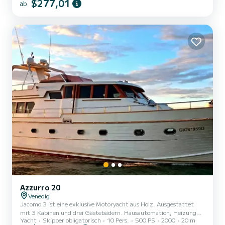
$277,01
ab
Azzurro 20
Venedig
Jacomo 3 ist eine exklusive Motoryacht aus Holz. Ausgestattet
mit 3 Kabinen und drei Gästebädern. Hausautomation, Heizung
Yacht
Skipper obligatorisch
10 Pers.
500 PS
2000
20 m
und Klimaanlage in jedem Bereich. 3 Esstische, 2 Wohnzimmer,