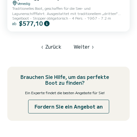
Venedig
Traditionelles Boot, geschaffen für die See- und
Lagunenschifffahrt. Ausgestattet mit traditionellem „dritten“
Segelboot
Skipper obligatorisch
4 Pers.
1967
7.2 m
Segel.
$577,10
ab
‹
Zurück
Weiter
›
Brauchen Sie Hilfe, um das perfekte
Boot zu finden?
Ein Experte findet die besten Angebote für Sie!
Fordern Sie ein Angebot an