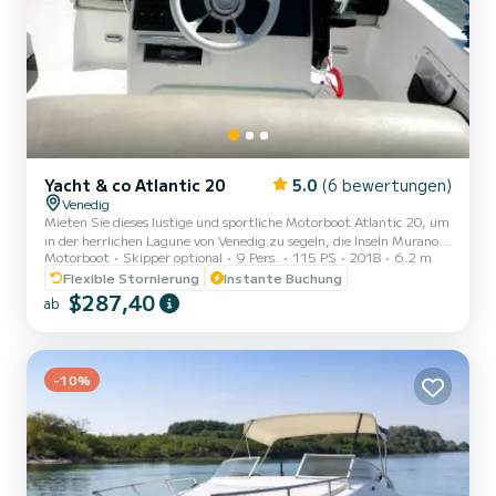
Yacht & co Atlantic 20
5.0
(6 bewertungen)
Venedig
Mieten Sie dieses lustige und sportliche Motorboot Atlantic 20, um
in der herrlichen Lagune von Venedig zu segeln, die Inseln Murano
Motorboot
Skipper optional
9 Pers.
115 PS
2018
6.2 m
und Burano zu bewundern und die natürlichen Oasen in völliger
Freiheit zu entdecken. Auch Lido di Jesolo und seine Strände
Flexible Stornierung
Instante Buchung
erreichen Sie in kürzester Zeit. Dieses Motorboot ist mit einem
$287,40
ab
großen Bug-Sonnendeck mit Kissen, einem bequemen Fahrersitz
mit Mittelkonsole und einem weiteren Hecksitz ausgestattet, von
dem aus Sie die Landschaft bewundern können. Sie finden...
-10%