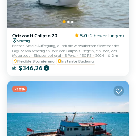
Orizzonti Calipso 20
5.0
(2 bewertungen)
Venedig
Erleben Sie die Aufregung, durch die verzauberten Gewässer der
Lagune von Venedig an Bord der Calipso zu segeln, ein Boot, das
Motorboot
Skipper optional
8 Pers.
130 PS
2024
6.2 m
perfekt für diejenigen ist, die Freiheit, Komfort und
außergewöhnliche Leistung suchen. Mit seinem 130 PS
Flexible Stornierung
Instante Buchung
Außenbordmotor ist es bereit, Ihnen ein reibungsloses und
$346,26
ab
kraftvolles Navigationserlebnis zu bieten, das jede Fahrt zu einem
unvergesslichen Abenteuer macht. Leistung und Kraft bei jeder
Fahrt Dank des 130 PS Außenbordmotors bietet dieses Boot hohe
Leistung, die es...
-10%