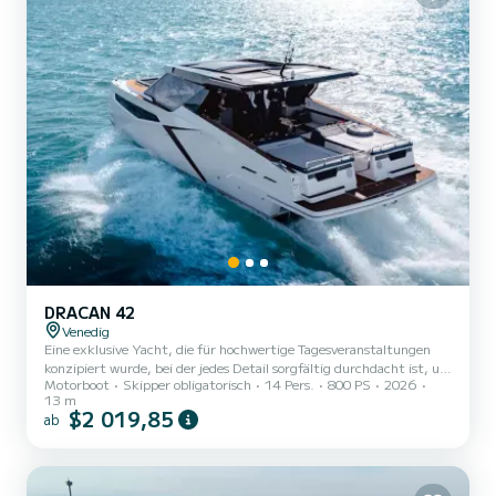
besuchen, auf denen sich alte...
DRACAN 42
Venedig
Eine exklusive Yacht, die für hochwertige Tagesveranstaltungen
konzipiert wurde, bei der jedes Detail sorgfältig durchdacht ist, um
Motorboot
Skipper obligatorisch
14 Pers.
800 PS
2026
Eleganz, Privatsphäre und ein Gefühl absoluter Freiheit zu bieten.
13 m
Ideal für Ihre exklusive und luxuriöse Veranstaltung. Perfekt für
$2 019,85
ab
eine vorab geplante Tour oder Ihr maßgeschneidertes Erlebnis.