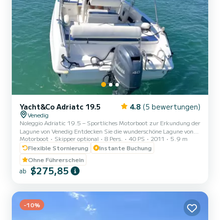
Yacht&Co Adriatc 19.5
4.8
(5 bewertungen)
Venedig
Noleggio Adriatic 19.5 – Sportliches Motorboot zur Erkundung der
Lagune von Venedig Entdecken Sie die wunderschöne Lagune von
Motorboot
Skipper optional
8 Pers.
40 PS
2011
5.9 m
Venedig und ihre bezaubernden Inseln an Bord des Adriatic 19.5,
einem sportlichen und unterhaltsamen Motorboot, perfekt zum
Flexible Stornierung
Instante Buchung
Erkunden von Murano, Burano und den natürlichen Oasen, die
Ohne Führerschein
diese magische Gegend ausmachen. Mit seiner Wendigkeit und
$275,85
ab
Leistung erreichen Sie auch den Lido di Jesolo und seine berühmten
Strände in kürzester Zeit. Der Adriatic 19.5 wurde entwickelt,...
-10%