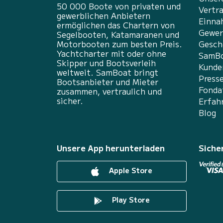
50 000 Boote von privaten und
Vertr
gewerblichen Anbietern
Einna
ermöglichen das Chartern von
Gewer
Segelbooten, Katamaranen und
Motorbooten zum besten Preis.
Gesch
Yachtcharter mit oder ohne
SamBo
Skipper und Bootsverleih
Kunde
weltweit. SamBoat bringt
Press
Bootsanbieter und Mieter
Fonda
zusammen, vertraulich und
sicher.
Erfah
Blog
Unsere App herunterladen
Siche
Apple Store
Play Store