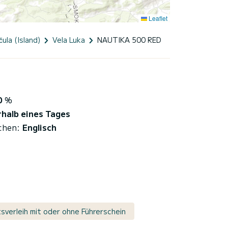
Leaflet
čula (Island)
Vela Luka
NAUTIKA 500 RED
0
%
rhalb eines Tages
chen:
Englisch
sverleih mit oder ohne Führerschein