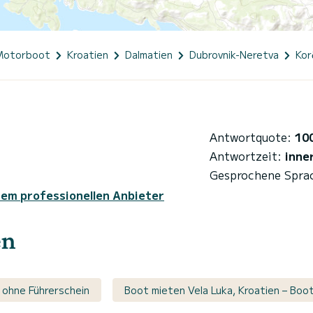
Motorboot
Kroatien
Dalmatien
Dubrovnik-Neretva
Kor
Antwortquote:
10
Antwortzeit:
inne
Gesprochene Spra
sem professionellen Anbieter
en
 ohne Führerschein
Boot mieten Vela Luka, Kroatien – Boot