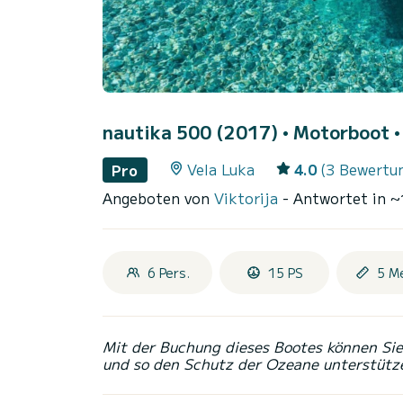
nautika 500 (2017)
• Motorboot • 
Vela Luka
4.0
(3 Bewertu
Pro
Angeboten von
Viktorija
- Antwortet in ~
6 Pers.
15 PS
5 M
Mit der Buchung dieses Bootes können Sie 
und so den Schutz der Ozeane unterstütz