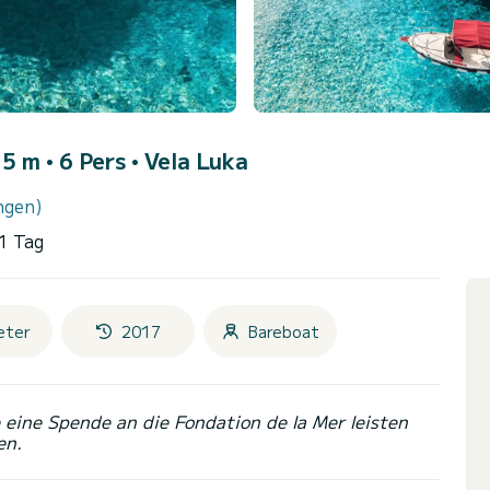
5 m • 6 Pers •
Vela Luka
ngen)
1 Tag
eter
2017
Bareboat
eine Spende an die Fondation de la Mer leisten
en.