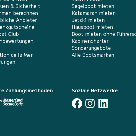
auen & Sicherheit
Segelboot mieten
hmen berechnen
Katamaran mieten
bliche Anbieter
Jetski mieten
enkgutscheine
Hausboot mieten
at Club
Boot mieten ohne Führers
nbewertungen
Kabinencharter
e
Sonderangebote
tion de la Mer
Alle Bootsmarken
rungen
re Zahlungsmethoden
Soziale Netzwerke