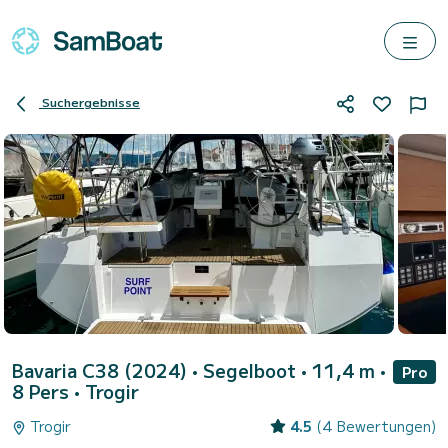
Suchergebnisse
Bavaria C38 (2024)
• Segelboot • 11,4 m •
Pro
8 Pers •
Trogir
Trogir
4.5
(4 Bewertungen)