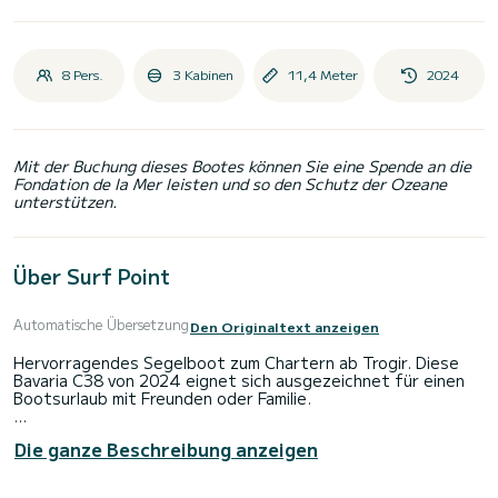
8 Pers.
3 Kabinen
11,4 Meter
2024
Mit der Buchung dieses Bootes können Sie eine Spende an die
Fondation de la Mer leisten und so den Schutz der Ozeane
unterstützen.
Über Surf Point
Automatische Übersetzung
Den Originaltext anzeigen
Hervorragendes Segelboot zum Chartern ab Trogir. Diese
Bavaria C38 von 2024 eignet sich ausgezeichnet für einen
Bootsurlaub mit Freunden oder Familie.
Das Boot hat 3 Kabinen mit allem Komfort und eine
Die ganze Beschreibung anzeigen
Kapazität von 8 Personen. Mit einer Gesamtlänge von 11
Metern wird es Ihr perfekter Begleiter sein, um einen
einzigartigen Urlaub auf dem Wasser in der Umgebung von