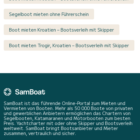
Segelboot mieten ohne Führerschein
Boot mieten Kroatien – Bootsverleih mit Skipper
Boot mieten Trogir, Kroatien – Bootsverleih mit Skipper
SamBoat ist das führende Online-Portal zum Mieten und
Vermieten von Booten. Mehr als 50 000 Boote von privaten
und gewerblichen Anbietern ermöglichen das Chartern von
Segelbooten, Katamaranen und Motorbooten zum besten
Preis. Yachtcharter mit oder ohne Skipper und Bootsverleih
weltweit. SamBoat bringt Bootsanbieter und Mieter
zusammen, vertraulich und sicher.