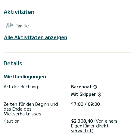
Trogir zu verbringen.
Aktivitäten
Für Ihren Komfort verfügt Surf Point über 2 Toiletten mit
Dusche
Familie
Es ist unter anderem mit folgender Ausrüstung
ausgestattet: Außenbordmotor, Außenlautsprecher,
Klimaanlage, Badeplattform.
Alle Aktivitäten anzeigen
Haben Sie Fragen bezüglich des Bootes oder den
Charterbedingungen? Schicken Sie uns einfach eine
Nachricht auf SamBoat, unsere Mitarbeiter beantworten
Details
Mietbedingungen
Art der Buchung
Bareboat
Mit Skipper
Zeiten für den Beginn und
17:00 / 09:00
das Ende des
Mietverhältnisses:
Kaution
$2 308,40
(Von einem
Eigentümer direkt
verwaltet)