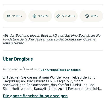
11 Pers.
175 PS
6,7 Meter
2025
Mit der Buchung dieses Bootes können Sie eine Spende an die
Fondation de la Mer leisten und so den Schutz der Ozeane
unterstützen.
Über Dragibus
Automatische Übersetzung
Den Originaltext anzeigen
Entdecken Sie die maritimen Wunder von Trébeurden und
Umgebung an Bord unseres BRIG Eagle 6.7, einem
hochwertigen Schlauchboot, das Komfort, Leistung und
Sicherheit vereint. Kapazität: bis zu 11 Personen (empfohlen
für 7 Erwachsene für optimalen Komfort) Motorisierung:
Die ganze Beschreibung anzeigen
Mercury 175 PS - leistungsstark, zuverlässig und
wirtschaftlich Vermietung: mit oder ohne Skipper (je nach
Ihren Bedürfnissen und Ihrer Erfahrung) Ausstattung: