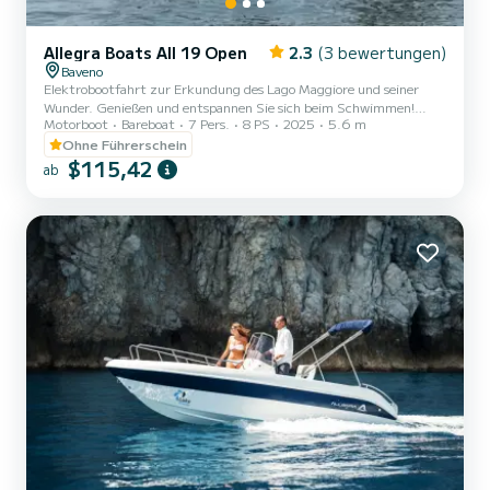
Allegra Boats All 19 Open
2.3
(3 bewertungen)
Baveno
Elektrobootfahrt zur Erkundung des Lago Maggiore und seiner
Wunder. Genießen und entspannen Sie sich beim Schwimmen!
Motorboot
Bareboat
7 Pers.
8 PS
2025
5.6 m
Respektieren Sie die Umwelt und die Natur mit unserem
Elektromotor. Die Boote garantieren eine Autonomie von 5
Ohne Führerschein
Stunden Navigation bei einer Geschwindigkeit von 5 Knoten.
$115,42
ab
Brandneue elektrische Traktionsboote von Lakenergy Entspannung
und Spaß Umweltfreundlich Ohne schlechte Gerüche Ohne
Geräusche Ohne Bootsführerschein Ohne Umweltverschmutzung