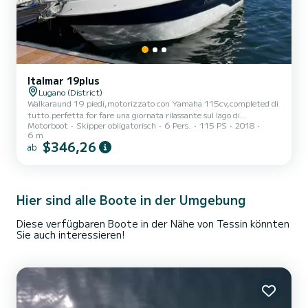
Italmar 19plus
Lugano (District)
Walkaraund 19 piedi,motorizzato con Yamaha 115cv,completed di
tutto.perfetta for fare una giornata rilassante sul lago di
Motorboot
Skipper obligatorisch
6 Pers.
115 PS
2018
Lugano.possibilità su richiesta charter di
6 m
pesca.coregone,persico,luccio,lucioperca.
$346,26
ab
Hier sind alle Boote in der Umgebung
Diese verfügbaren Boote in der Nähe von Tessin könnten
Sie auch interessieren!