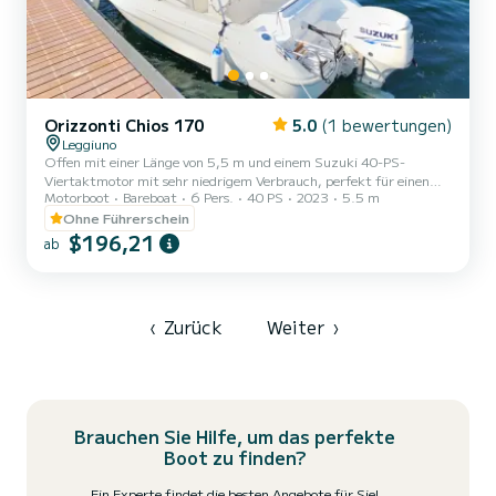
Orizzonti Chios 170
5.0
(1 bewertungen)
Leggiuno
Offen mit einer Länge von 5,5 m und einem Suzuki 40-PS-
Viertaktmotor mit sehr niedrigem Verbrauch, perfekt für einen
Motorboot
Bareboat
6 Pers.
40 PS
2023
5.5 m
erholsamen Tag auf dem Lago Maggiore mit einer maximalen
Kapazität von 6 Personen. An Bord finden Sie alle
Ohne Führerschein
Sicherheitsausrüstungen für eine sichere Navigation
$196,21
ab
‹
Zurück
Weiter
›
Brauchen Sie Hilfe, um das perfekte
Boot zu finden?
Ein Experte findet die besten Angebote für Sie!