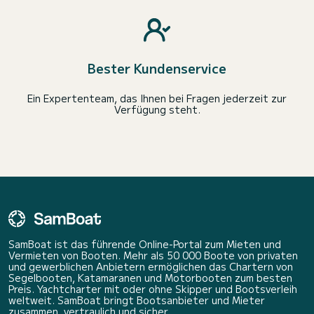
Bester Kundenservice
Ein Expertenteam, das Ihnen bei Fragen jederzeit zur
Verfügung steht.
SamBoat ist das führende Online-Portal zum Mieten und
Vermieten von Booten. Mehr als 50 000 Boote von privaten
und gewerblichen Anbietern ermöglichen das Chartern von
Segelbooten, Katamaranen und Motorbooten zum besten
Preis. Yachtcharter mit oder ohne Skipper und Bootsverleih
weltweit. SamBoat bringt Bootsanbieter und Mieter
zusammen, vertraulich und sicher.