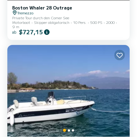
Boston Whaler 28 Outrage
Tremezzo
Private Tour durch den Comer See
Motorboot
Skipper obligatorisch
10 Pers.
500 PS
2000
9 m
$727,15
ab