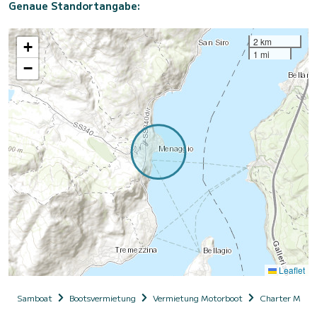
Genaue Standortangabe:
2 km
+
1 mi
−
Leaflet
Samboat
Bootsvermietung
Vermietung Motorboot
Charter Motor