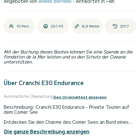
Angeboten von
Aniello Borriello
- Antwortet in ~8h
10 Pers.
261 PS
8,9 Meter
2017
Mit der Buchung dieses Bootes können Sie eine Spende an die
Fondation de la Mer leisten und so den Schutz der Ozeane
unterstützen.
Über Cranchi E30 Endurance
Automatische Übersetzung
Den Originaltext anzeigen
Beschreibung: Cranchi E30 Endurance - Private Touren auf
dem Comer See
Entdecken Sie den Charme des Comer Sees an Bord eines
modernen und eleganten Motorboots, perfekt für
Die ganze Beschreibung anzeigen
unvergessliche private Touren. Mit sportlichen Linien,
orangefarbenen Ledersitzen und raffinierten Details vereint