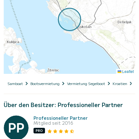
Leaflet
Samboat
Bootsvermietung
Vermietung Segelboot
Kroatien
Da
Über den Besitzer: Professioneller Partner
Professioneller Partner
Mitglied seit 2016
PRO