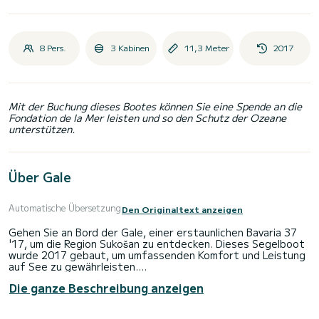
8 Pers.
3 Kabinen
11,3 Meter
2017
Mit der Buchung dieses Bootes können Sie eine Spende an die
Fondation de la Mer leisten und so den Schutz der Ozeane
unterstützen.
Über Gale
Automatische Übersetzung
Den Originaltext anzeigen
Gehen Sie an Bord der Gale, einer erstaunlichen Bavaria 37
'17, um die Region Sukošan zu entdecken. Dieses Segelboot
wurde 2017 gebaut, um umfassenden Komfort und Leistung
auf See zu gewährleisten.
Die ganze Beschreibung anzeigen
Sie werden eine außergewöhnliche Kreuzfahrt auf diesem 11
Meter langen Segelboot erleben. Sie können während der
Kreuzfahrt bis zu 8 Passagiere unterbringen und die 3