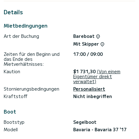
Kabinen mit vollem Komfort nutzen.
Details
Diese Bavaria 37 '17 ist mit 1 Toilette mit Dusche
ausgestattet.
Mietbedingungen
Dieses Boot ist mit einem Rollgroßsegel und einer Rollgenua
ausgestattet. Es verfügt über folgende Ausstattung:
Art der Buchung
Bareboat
Autopilot, WLAN und Internet.
Mit Skipper
Wir laden Sie ein, direkt über die Plattform ein Angebot
anzufordern. Wir werden uns mit unseren besten Angeboten
Zeiten für den Beginn und
17:00 / 09:00
das Ende des
Mietverhältnisses:
Kaution
$1 731,30
(Von einem
Eigentümer direkt
verwaltet)
Stornierungsbedingungen
Personalisiert
Kraftstoff
Nicht inbegriffen
Boot
Bootstyp
Segelboot
Modell
Bavaria - Bavaria 37 '17